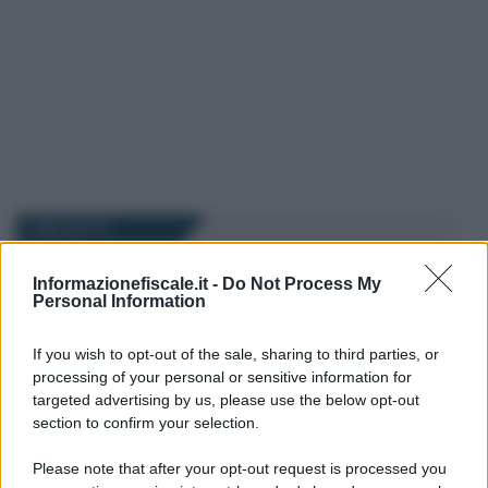
I PIÙ LETTI
Informazionefiscale.it -
Do Not Process My
Domenico Catalano
-
IRPEF
13 MARZO 2024
Personal Information
Box auto pertinenziale:
quando spettano le
If you wish to opt-out of the sale, sharing to third parties, or
agevolazioni fiscali?
processing of your personal or sensitive information for
targeted advertising by us, please use the below opt-out
section to confirm your selection.
Anna Maria D’Andrea
-
IRPEF
27 LUGLIO 2020
Bonus ristrutturazioni,
Please note that after your opt-out request is processed you
facciate ed ecobonus: