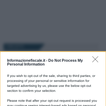
I PIÙ LETTI
Francesco Rodorigo
-
Informazionefiscale.it -
Do Not Process My
27 MARZO 2026
LEGGI E PRASSI
Personal Information
Naspi: dichiarazione dei
redditi entro il 31 marzo
If you wish to opt-out of the sale, sharing to third parties, or
processing of your personal or sensitive information for
targeted advertising by us, please use the below opt-out
section to confirm your selection.
Francesco Rodorigo
-
29 MAGGIO 2025
LEGGI E PRASSI
Please note that after your opt-out request is processed you
Congedo parentale 2025:
may continue seeing interest-based ads based on personal