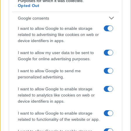
inviare domanda
Purposes for which it was collected.
Opted Out
Google consents
I want to allow Google to enable storage
related to advertising like cookies on web or
device identifiers in apps.
Iscriviti alla nostra
NEWSLETTER
I want to allow my user data to be sent to
Google for online advertising purposes.
Resta informato su notizie, aggiornamenti fiscali
I want to allow Google to send me
e moduli scaricabili!
personalized advertising.
I want to allow Google to enable storage
related to analytics like cookies on web or
device identifiers in apps.
I want to allow Google to enable storage
Acconsento al
trattamento dei dati personali
ai sensi degli
related to functionality of the website or app.
articoli 13-14 del GDPR 2016/679.