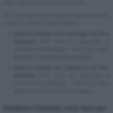
entro 14 giorni dalla stipula del contratto.
Per il resto degli utenti, Fastweb prevede costi diversi
in base alla motivazione della disdetta:
disdetta Fastweb senza passaggio ad altro
operatore
: 70,60 euro con apparecchi in
comodato d’uso\noleggio - 62,60 euro senza
apparecchi in comodato d’uso\noleggio;
disdetta Fastweb per migrazione ad altro
operatore
: 42,60 euro con apparecchi in
comodato d’uso\noleggio - 34,00 euro senza
apparecchi in comodato d’uso\noleggio.
Disdetta Fastweb: cosa fare per