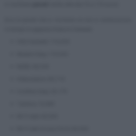
si rischiano
penali
molto alte (da 10 a 110 euro).
Ecco le penali che si rischiano se non si restituiscono
in tempo le apparecchiature Fastweb:
HAG Fastweb: 110,92€
Modem Easy: 110,92€
NGRG: 40,33€
Videostation: 85,71€
Cordless Easy: 20,17€
Tastiera: 10,08€
Wi-Fi dati: 60,50€
Wi-Fi dati Access Point: 60,50€