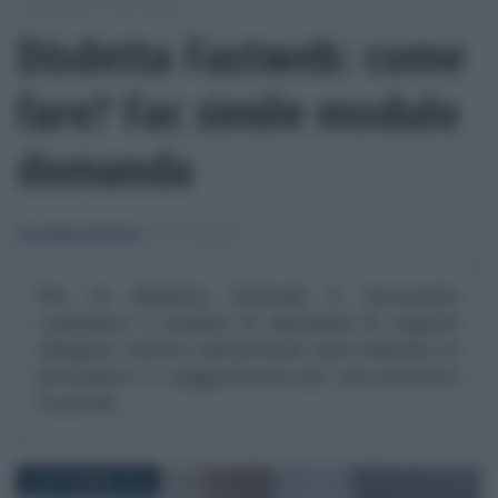
/
/
Moduli
Altri moduli
Disdetta Fastweb: come
fare? Fac simile modulo
domanda
Anna Maria D’Andrea
-
ALTRI MODULI
Per la disdetta Fastweb è necessario
compilare il modulo di domanda di seguito
allegato. Inoltre nell'articolo sono indicate le
procedure e i suggerimenti per non incorrere
in penali.
9 SETTEMBRE 2016