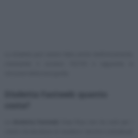
La disdetta può essere fatta anche telefonicamente,
chiamando il numero 192193 e seguendo le
istruzioni della voce guida.
Disdetta Fastweb: quanto
costa?
La
disdetta Fastweb
linea fissa non ha costi per i
clienti che decidono di recedere i termini contrattuali