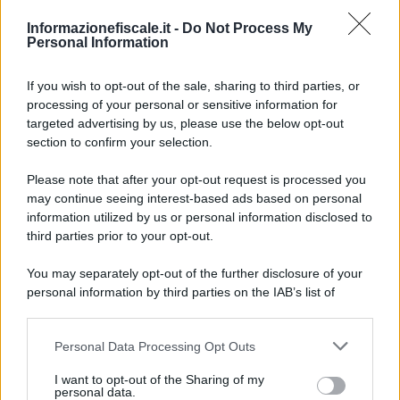
Tico
Informazionefiscale.it -
Do Not Process My
Personal Information
Giuseppe Guarasci
-
3 APRILE 2018
If you wish to opt-out of the sale, sharing to third parties, or
ALTRI MODULI
processing of your personal or sensitive information for
Statuto Srl: fac simile
targeted advertising by us, please use the below opt-out
section to confirm your selection.
Please note that after your opt-out request is processed you
Redazione
-
ALTRI MODULI
may continue seeing interest-based ads based on personal
27 LUGLIO 2016
Voltura SCIA Roma: fac
information utilized by us or personal information disclosed to
simile domanda e istruzioni
third parties prior to your opt-out.
You may separately opt-out of the further disclosure of your
personal information by third parties on the IAB’s list of
downstream participants.
Redazione
-
ALTRI MODULI
18 AGOSTO 2017
Stato di famiglia: istruzioni
Personal Data Processing Opt Outs
This information may also be disclosed by us to third parties
autocertificazione
on the IAB’s List of Downstream Participants that may further
I want to opt-out of the Sharing of my
disclose it to other third parties.
personal data.