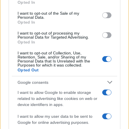
Opted In
Please note that this website/app uses one or more Google
Rosy D’Elia
-
ALTRI MODULI
services and may gather and store information including but
30 APRILE 2020
I want to opt-out of the Sale of my
Personal Data.
not limited to your visit or usage behaviour. You may click to
Modulo sospensione mutuo
Opted In
grant or deny consent to Google and its third-party tags to
prima casa aggiornato
use your data for below specified purposes in below Google
I want to opt-out of processing my
consent section.
Personal Data for Targeted Advertising.
Opted In
SCARICA I MODULI
I want to opt-out of Collection, Use,
Retention, Sale, and/or Sharing of my
Personal Data that Is Unrelated with the
Purposes for which it was collected.
Modulo disdetta Fastweb
Opted Out
Google consents
I want to allow Google to enable storage
related to advertising like cookies on web or
device identifiers in apps.
Iscriviti alla nostra
NEWSLETTER
I want to allow my user data to be sent to
Google for online advertising purposes.