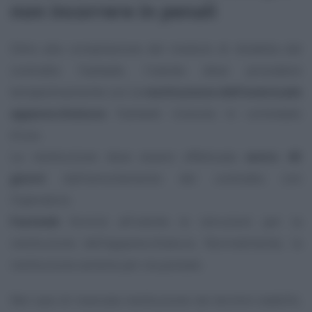
non incorrere in penali
Oltre alla compilazione del modulo di disdetta dal
contratto Fastweb, l’utente deve procedere
tempestivamente con la
restituzione dell’eventuale
apparecchiatura
Fastweb ricevuta in comodato
d’uso.
La restituzione deve essere effettuata
entro 45
giorni
dall’annullamento del contratto con
l’operatore.
Fastweb
fornirà all’utente le istruzioni per la
restituzione dell’apparecchiatura. Normalmente, la
restituzione avviene per via postale.
Nel caso di mancata restituzione nei termini stabiliti,