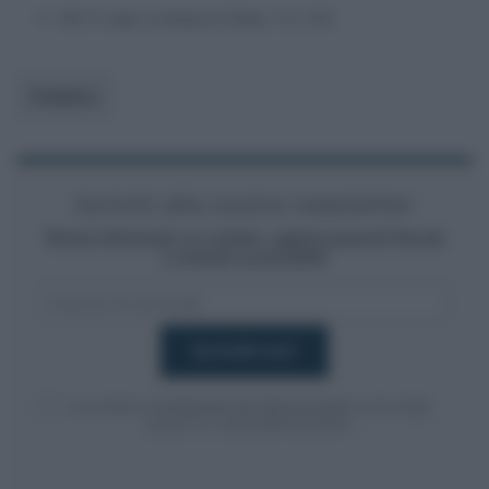
Wi-Fi dati scheda di Rete: 15,13€
Pubblico
Iscriviti alla nostra newsletter
Resta informato su notizie, aggiornamenti fiscali
e moduli scaricabili!
Acconsento al
trattamento dei dati personali
ai sensi degli
articoli 13-14 del GDPR 2016/679.