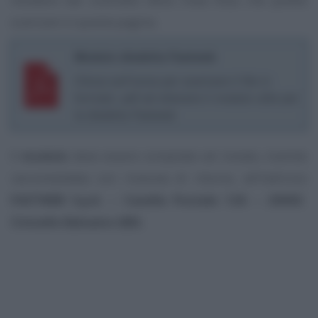
scaricare in questa pagina.
Modulo disdetta Fastweb
Clicca sull’icona per scaricare il file in
formato .pdf ed ottenere il modulo utile per
la disdetta Fastweb
Il
modulo
deve essere compilato ed inviato, tramite
raccomandata con ricevuta di ritorno, all’indirizzo
FASTWEB S.p.A. – Casella Postale 126 – 20092
Cinisello Balsamo (MI)
.