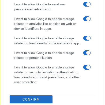
Resta informato su notizie, aggiornamenti fiscali
I want to allow Google to send me
e moduli scaricabili!
personalized advertising.
I want to allow Google to enable storage
related to analytics like cookies on web or
device identifiers in apps.
I want to allow Google to enable storage
Acconsento al
trattamento dei dati personali
ai sensi degli
related to functionality of the website or app.
articoli 13-14 del GDPR 2016/679.
I want to allow Google to enable storage
related to personalization.
I want to allow Google to enable storage
Informazione Fiscale S.r.l. - P.I. / C.F.: 13886391005
related to security, including authentication
Testata giornalistica iscritta presso il Tribunale di Velletri al n°
functionality and fraud prevention, and other
14/2018
|
Iscrizione ROC n. 31534/2018
user protection.
Redazione e contatti
|
Informativa sulla Privacy
Preferenze privacy
|
Whistleblowing
|
Codice Etico
|
Modello 231
|
ISO
9001:2015
CONFIRM