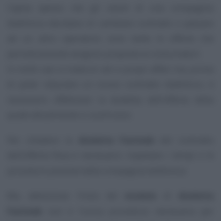
Capita spesso che gli utenti di una compagnia
telefonica decidano di cambiare contratto e passare
ad un altro operatore: sono tante le offerte che
periodicamente vengono proposte ai consumatori.
In molti casi si tratta di veri e propri affari ma, prima
di poter stipulare un nuovo contratto telefonico, è
necessario effettuare la disdetta dell’offerta della
quale attualmente si usufruisce.
Per chiedere la
disdetta Fastweb
del contratto
dell’offerta fissa è necessario rispettare i tempi e le
procedure previste dalla compagnia telefonica.
Ma, attenzione: l’invio del
modulo
di
disdetta
Fastweb
non è l’unica procedura necessaria per