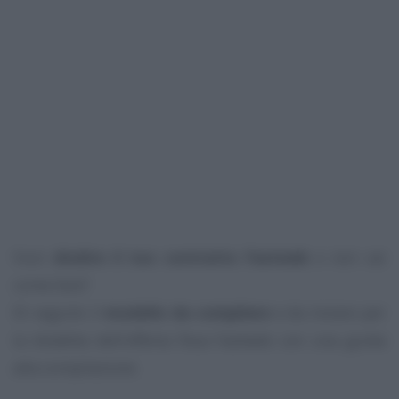
Vuoi
disdire il tuo contratto Fastweb
e non sai
come fare?
Di seguito il
modello da compilare
e da inviare per
la disdetta dell’offerta fissa Fastweb con una guida
alla compilazione.