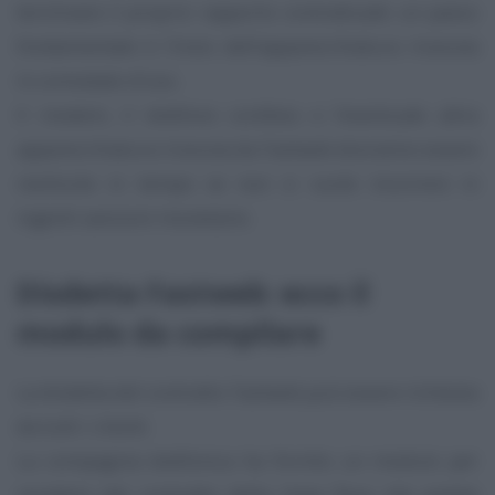
terminare il proprio rapporto contrattuale: un passo
fondamentale è l’invio dell’apparecchiatura ricevuta
in comodato d’uso.
Il modem, il telefono cordless e l’eventuale altra
apparecchiatura ricevuta da Fastweb dovranno essere
restituite in tempo se non si vuole incorrere in
ingenti sanzioni monetarie.
Disdetta Fastweb: ecco il
modulo da compilare
La disdetta del contratto Fastweb può essere richiesta
da tutti i clienti.
La compagnia telefonica ha fornito un modulo per
recedere dal contratto della linea fissa che potete