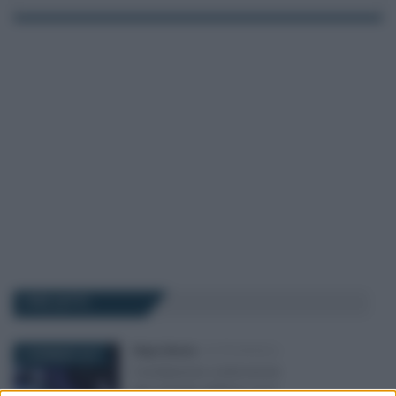
I PIÙ LETTI
Diego Denora
-
ALTRI MODULI
2 GENNAIO 2017
Conciliazione controversie
gas energia elettrica: ecco