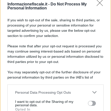
Informazionefiscale.it -
Do Not Process My
Francesco Rodorigo
-
Personal Information
19 GENNAIO 2026
LEGGI E PRASSI
Indennità di discontinuità
If you wish to opt-out of the sale, sharing to third parties, or
lavoratori dello spettacolo
processing of your personal or sensitive information for
2026: requisiti e domanda
targeted advertising by us, please use the below opt-out
section to confirm your selection.
Alessio Mauro
-
LEGGI E PRASSI
14 MARZO 2026
Please note that after your opt-out request is processed you
NASpI: dimissioni per giusta
may continue seeing interest-based ads based on personal
causa se il datore non versa
information utilized by us or personal information disclosed to
i contributi
third parties prior to your opt-out.
You may separately opt-out of the further disclosure of your
Rosy D’Elia
-
LEGGI E PRASSI
personal information by third parties on the IAB’s list of
9 MAGGIO 2024
downstream participants.
Limite contanti 2024
Personal Data Processing Opt Outs
This information may also be disclosed by us to third parties
on the IAB’s List of Downstream Participants that may further
I want to opt-out of the Sharing of my
disclose it to other third parties.
personal data.
Opted In
Francesco Rodorigo
-