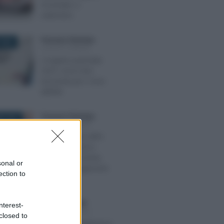
rimandato a
settembre
Francesco Rodorigo
-
2025
LEGGI E PRASSI
Congedo parentale
2025: come fare
domanda per i mesi
all’80%
Francesco Rodorigo
-
E 2024
LEGGI E PRASSI
Assegno unico INPS
per i figli a carico:
requisiti, domanda,
sonal or
importo e pagamenti
ection to
per il 2024
Giulia Zaccardelli
-
nterest-
 2022
LEGGI E PRASSI
closed to
Reddito di cittadinanza