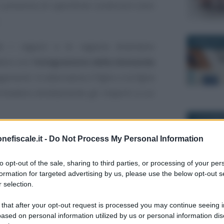
in presenza di specifiche condizioni (non
29 MAGGIO 
o i ragazzi e le ragazze diventano
re con l’
integrazione della domanda
menti. In alternativa il figlio o la figlia
hiedere direttamente gli importi a cui
10 DICEMBR
nefiscale.it -
Do Not Process My Personal Information
to opt-out of the sale, sharing to third parties, or processing of your per
e funziona quando i
formation for targeted advertising by us, please use the below opt-out s
nni? Necessaria
 selection.
a domanda
 that after your opt-out request is processed you may continue seeing i
26 GENNAIO
ased on personal information utilized by us or personal information dis