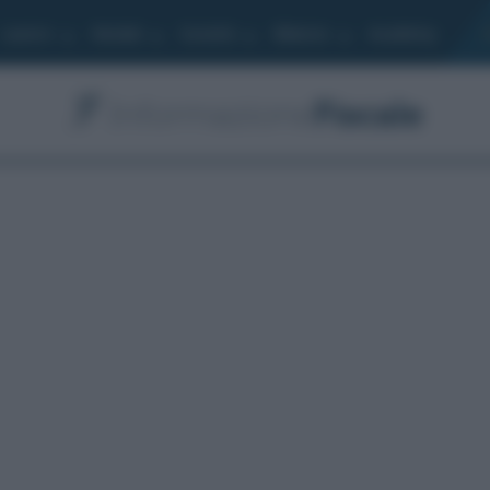
Lavoro
Moduli
Società
Bilancio
Academy