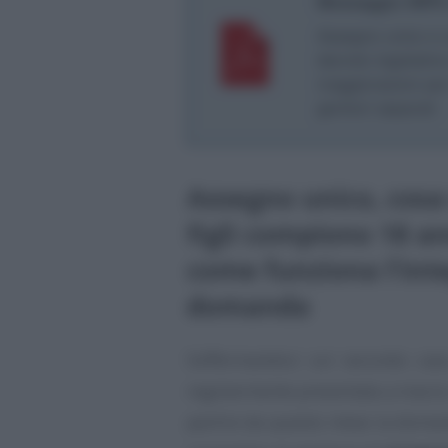
Messaggio INPS 
Assegno unico e uni
decreto legislativ
maggiorazioni per 
genitori separati
Assegno unico, cosa
figli compiono 18 an
come funziona l’int
domanda
Soffermandoci sul secondo cas
regolarmente presentata a marzo
partire da questo mese la doman