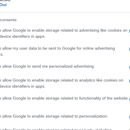
upato
e in cerca di un lavoro presso i
Out
;
consents
vile universale
.
o allow Google to enable storage related to advertising like cookies on
evice identifiers in apps.
 o la figlia compie
18 anni
dopo che la
o allow my user data to be sent to Google for online advertising
a
?
s.
to allow Google to send me personalized advertising.
o allow Google to enable storage related to analytics like cookies on
evice identifiers in apps.
o allow Google to enable storage related to functionality of the website
o allow Google to enable storage related to personalization.
o allow Google to enable storage related to security, including