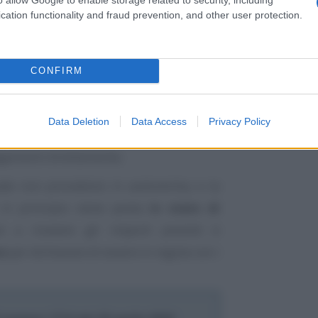
cation functionality and fraud prevention, and other user protection.
’assegno unico quando si diventa
io numero 1714 del 20 aprile 2022
.
CONFIRM
sentano una
nuova domanda
in prima
Data Deletion
Data Access
Privacy Policy
 quella presentata dai genitori in
agamenti direttamente;
ssate non procedono in autonomia, e la
S in principio viene posta
in stato di
 a ricevere gli importi previsti è
e
per dichiarare di essere in regola con i