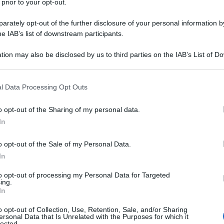
 prior to your opt-out.
igore lo scorso 1° marzo, è il
nuovo
nitorialità
per le famiglie che hanno
rately opt-out of the further disclosure of your personal information by
he IAB’s list of downstream participants.
mese di gravidanza
senza limiti di età in
imento dei
21 anni
.
tion may also be disclosed by us to third parties on the IAB’s List of 
 that may further disclose it to other third parties.
erò, cambiano
quando le ragazze e i
 that this website/app uses one or more Google services and may gath
l Data Processing Opt Outs
mporto mensile, che va da un minimo di
including but not limited to your visit or usage behaviour. You may click 
 to Google and its third-party tags to use your data for below specifi
o considerando solo la cifra base, si
o opt-out of the Sharing of my personal data.
ogle consent section.
In
 al compimento della maggiore età solo
in
quisiti
:
o opt-out of the Sale of my Personal Data.
In
ormazione scolastica o professionale
,
to opt-out of processing my Personal Data for Targeted
ing.
In
ovvero un’attività lavorativa e possieda
o opt-out of Collection, Use, Retention, Sale, and/or Sharing
iore a 8.000 euro annui;
ersonal Data that Is Unrelated with the Purposes for which it
lected.