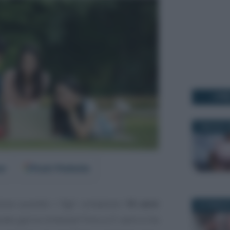
I PI
7 MAGGIO 2
er
Fonti Preferite
iona quando i figli compiono
18 anni
20 FEBBRAI
ato già la richiesta? Fino a 21 anni si ha