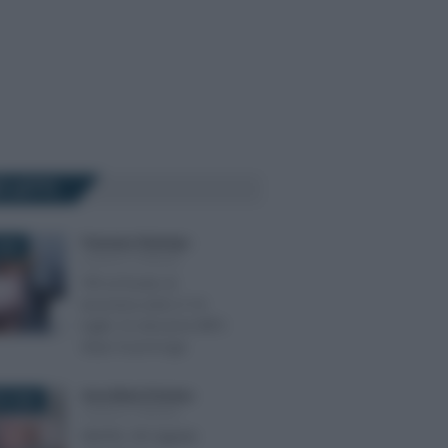
Ù LETTI
Francesco Rodorigo
-
026
LEGGI E PRASSI
TFR al fondo di
tesoreria entro il 16
luglio: le istruzioni INPS
dopo la proroga
Anna Maria D’Andrea
-
O 2026
LEGGI E PRASSI
RENTRI, FIR digitale