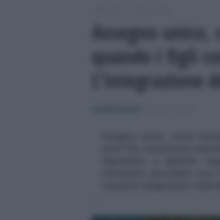
/
/
Lavoro
Leggi e prassi
Assegno unico,
quando i figli 
L’integrazione 
Giuseppe Guarasci
-
LEGGI E PRASSI
Assegno unico, come funzi
anni? Per continuare a ben
rispondere a specifici re
necessario procedere con 
ottenere i pagamenti. Dall'IN