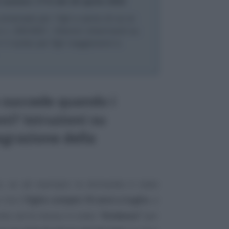
numero 1714 del 20 aprile 2022
versale per i figli a carico di cui al
o n. 230/2021. Ulteriori chiarimenti su
il nucleo per figli maggiorenni e
 succede quando i
ni? Istruzioni su
egrazione della
o, se ad esempio la domanda è stata
 ma il
figlio compie 18 anni a luglio
, a
da verrà messa in stato
“Evidenza”
per