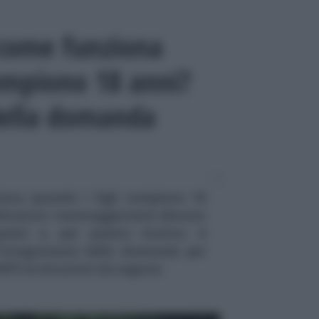
 come funziona
compiono 18 anni?
della domanda
ona quando i figli compiono 18
eficiarne i neomaggiorenni devono
quisiti e, per questo motivo, è
l'integrazione della domanda per
PS le istruzioni da seguire.