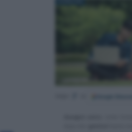
23 APRILE 2022
Google
Discov
Segui
su
Assegno unico
, come funz
dopo che i
genitori
hanno invi