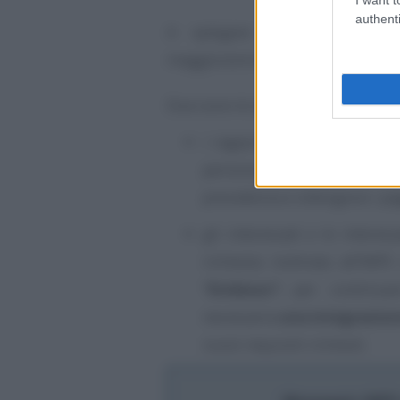
authenti
A spiegare come funziona l
maggiorenni è l’
INPS
nel
messagg
Due sono le ipotesi:
i ragazzi e le ragazze pre
persona che fa decadere
precedenza e ottengono i p
gli interessati e le intere
richiesta inoltrata all’INP
“Evidenza”
:
per continuare
necessaria
una integrazion
nuovi requisiti richiesti.