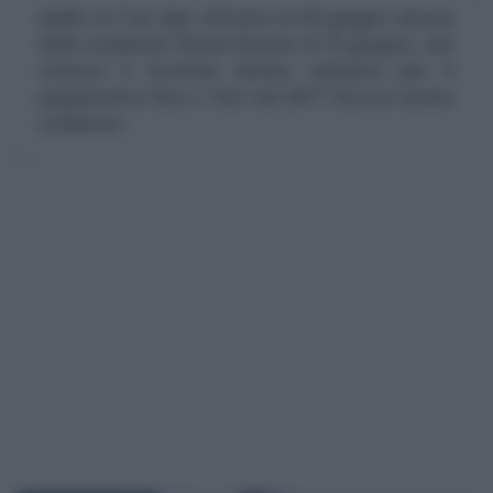
Addio al Tax day: slittano al 30 giugno alcune
delle scadenze fiscali fissate al 16 giugno, che
resterà il termine ultimo soltanto per il
pagamento Imu e Tasi nel 2017. Ecco le nuove
scadenze.