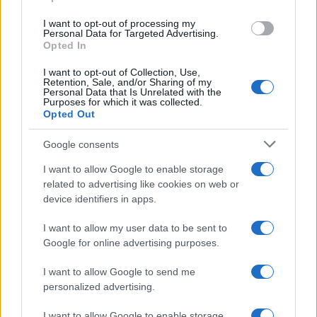
grant or deny consent to Google and its third-party tags to
use your data for below specified purposes in below Google
I want to opt-out of processing my
consent section.
Personal Data for Targeted Advertising.
Anna Maria D’Andrea
-
17 SETTEMBRE 2025
Opted In
DICHIARAZIONI E
ADEMPIMENTI
I want to opt-out of Collection, Use,
Bonus casa 2025, in
Retention, Sale, and/or Sharing of my
scadenza la comunicazione
Personal Data that Is Unrelated with the
Purposes for which it was collected.
ENEA
Opted Out
Google consents
I want to allow Google to enable storage
related to advertising like cookies on web or
device identifiers in apps.
Iscriviti alla nostra
NEWSLETTER
I want to allow my user data to be sent to
Google for online advertising purposes.
Resta informato su notizie, aggiornamenti fiscali
I want to allow Google to send me
e moduli scaricabili!
personalized advertising.
I want to allow Google to enable storage