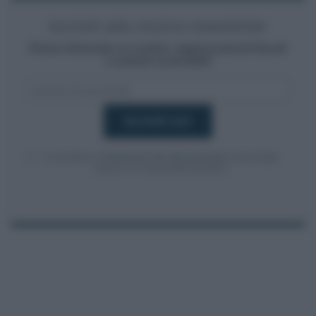
Iscriviti alla nostra newsletter
Resta informato su notizie, aggiornamenti fiscali
e moduli scaricabili!
Acconsento al
trattamento dei dati personali
ai sensi degli
articoli 13-14 del GDPR 2016/679.