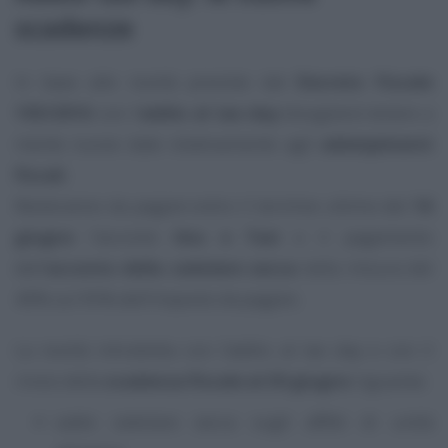
scadenze
In base alle novità previste dal
Decreto Fiscale
193/2016
con l’
addio al tax day
bisognerà tenere a
mente nuove date relativamente agli
adempimenti
fiscali
.
Resteranno da pagare entro il termine ultimo del
16
giugno
l’acconto
Imu e Tasi
e il pagamento
dell’
acconto della cedolare secca
nella misura del
40% sul 95% dell’imposto da pagare.
La novità introdotta con l’addio al tax day e con il
rinvio della
scadenza fiscale al 30 giugno
riguarda:
saldo cedolare secca sugli affitti di unità