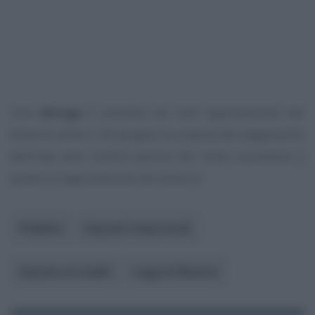
Una
deroga
è prevista nel caso approvazione del
bilancio entro il 30 giugno: la scaenza del pagamento
dell’Irap sarà l’ultimo giorno del mese successivo a
quello di approvazione del bilancio.
Pubblico
Imposte e tasse locali
Imposte sui redditi
Legge di Bilancio