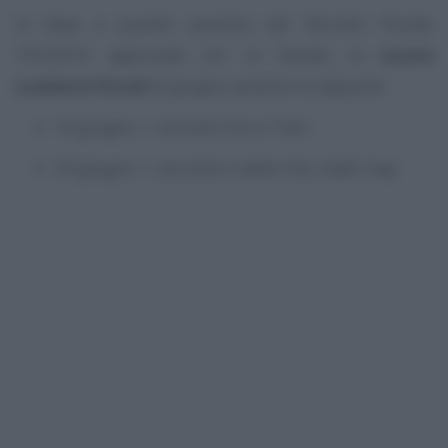
In base a quanto previsto dal Decreto Fiscale
193/2016 approvato ieri al Senato, le
nuove
scadenze fiscali
di giugno saranno le seguenti:
16 giugno -> acconto Imu e Tasi;
30 giugno -> acconto e saldo Ires, Irpef, Irap.