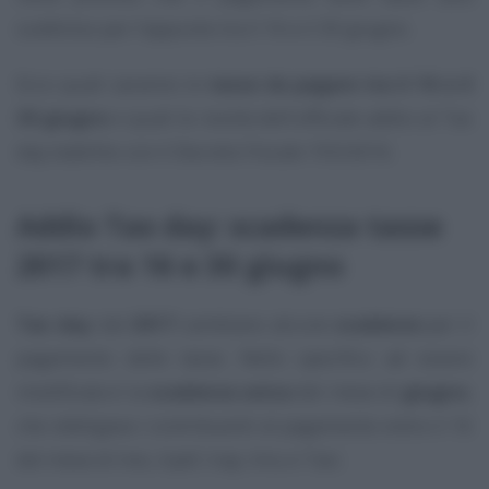
suddiviso per l’appunto tra il 16 e il 30 giugno.
Ecco quali saranno le
tasse da pagare tra il 16 e il
30 giugno
e quali le novità dell’ufficiale addio al Tax
day stabilito con il Decreto Fiscale 193/2016.
Addio Tax day: scadenza tasse
2017 tra 16 e 30 giugno
Tax day
: dal
2017
cambiano alcune
scadenze
per il
pagamento delle tasse. Nello specifico ad essere
modificata è la
scadenza unica
del mese di
giugno
,
che obbligava i contribuenti al pagamento entro il 16
del mese di Ires, Irpef, Irap, Imu e Tasi.