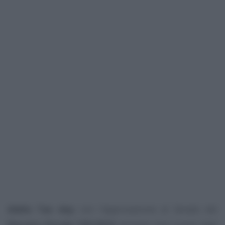
Addio Tax day
: con l’approvazione al Senato del
Decreto Fiscale 193/2016
arrivano due nuove date