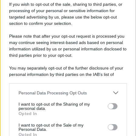
If you wish to opt-out of the sale, sharing to third parties, or
Rottamazione quinquies,
processing of your personal or sensitive information for
verso lo stop alle domande
targeted advertising by us, please use the below opt-out
in attesa di una proroga che
section to confirm your selection.
non c’è
Please note that after your opt-out request is processed you
may continue seeing interest-based ads based on personal
Anna Maria D’Andrea
-
29 MAGGIO 2022
information utilized by us or personal information disclosed to
DICHIARAZIONI E
ADEMPIMENTI
third parties prior to your opt-out.
Superbonus, fuori
You may separately opt-out of the further disclosure of your
dall’obbligo di CCNL edilizia
personal information by third parties on the IAB’s list of
le imprese individuali: nuova
downstream participants.
circolare AdE
Personal Data Processing Opt Outs
This information may also be disclosed by us to third parties
on the IAB’s List of Downstream Participants that may further
Domenico Catalano
-
19 OTTOBRE 2021
I want to opt-out of the Sharing of my
DICHIARAZIONI E
disclose it to other third parties.
personal data.
ADEMPIMENTI
Opted In
Please note that this website/app uses one or more Google
Firma digitale con marca
services and may gather and store information including but
temporale: fornisce data
I want to opt-out of the Sale of my
Personal Data.
not limited to your visit or usage behaviour. You may click to
certa, come la PEC
Opted In