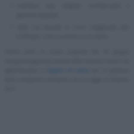
contributi Inps artigiani, commercianti e
gestione separata;
saldo Iva annuale in Unico maggiorato allo
0,40% per i mesi successivi al 16 marzo.
Inoltre entro la nuova scadenza del 30 giugno
bisognerà pagare gli acconti delle imprese minori che
applicheranno il
regime di cassa
per la gestione
della contabilità introdotto con la Legge di Bilancio
2017.