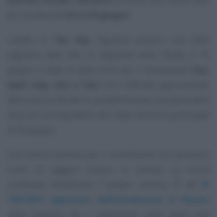
da ricordare:
il 16 e il 30 giugno
.
L’addio al
Tax day
riguarda proprio una delle
seguenti date: fino al seguente anno fiscale il 16
giugno è stata la data unica per il versamento
Ires,
Irpef, Irap, Imu e Tasi
. Con l’ufficiale approvazione
della misura fiscale di semplificazione una parte delle
tasse da corrispondere allo Stato saranno posticipate
al 30 giugno.
Una notizia positiva per i contribuenti che potranno
tirare un leggero sospiro di sollievo. La novità
contenuta nell’articolo 7-quater, comma 19 del
Dl
193/2016 approvato definitivamente al Senato
viene previsto che il pagamento delle tasse sarà