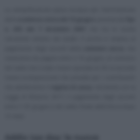
La semplificazione passa dunque per l’eliminazione
della
scadenza unica del 16 giugno
prevista dal
Dpr
n. 435 del 7 dicembre 2001
ma tra le novità
introdotte restano dei dubbi. Il primo è relativo al
pagamento degli acconti della
cedolare secca
, che
resteranno da pagare entro il 16 giugno, al contrario
del saldo che è stato invece spostato al 30; la seconda
invece la disposizione che prevede per i contribuenti
che adotteranno il
regime di cassa
, introdotto con la
Legge di Bilancio 2017, il pagamento degli acconti
entro il 30 giugno e del saldo finale addirittura dopo
12 mesi.
Addio tax day: le nuove