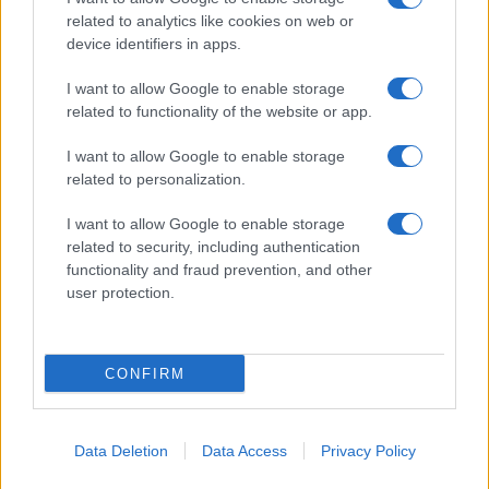
related to analytics like cookies on web or
device identifiers in apps.
I want to allow Google to enable storage
Acconsento al
trattamento dei dati personali
ai sensi degli
related to functionality of the website or app.
articoli 13-14 del GDPR 2016/679.
I want to allow Google to enable storage
related to personalization.
I want to allow Google to enable storage
Informazione Fiscale S.r.l. - P.I. / C.F.: 13886391005
related to security, including authentication
Testata giornalistica iscritta presso il Tribunale di Velletri al n°
functionality and fraud prevention, and other
14/2018
|
Iscrizione ROC n. 31534/2018
user protection.
Redazione e contatti
|
Informativa sulla Privacy
Preferenze privacy
|
Whistleblowing
|
Codice Etico
|
Modello 231
|
ISO
9001:2015
CONFIRM
Data Deletion
Data Access
Privacy Policy
14