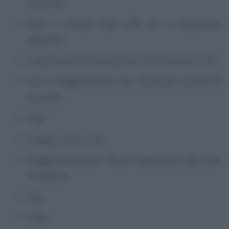
abitative;
Irpef e anticipo Irpef 20% per la tassazione
separata;
imposta sostitutiva regime forfettario e minimi;
Ires e maggiorazione Ires 10,5% per società di
comodo;
Irap;
maggiorazione Iva;
maggiorazione del 3% per adeguaento agli studi
di settore;
Ivie;
Ivafe;