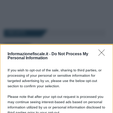
I PIÙ LETTI
Giovambattista Palumbo
-
9 AGOSTO 2026
LEGGI E PRASSI
Informazionefiscale.it -
Do Not Process My
L’indeducibilità dei costi da
Personal Information
reato dipende dal legame
con l’attività illecita
If you wish to opt-out of the sale, sharing to third parties, or
processing of your personal or sensitive information for
targeted advertising by us, please use the below opt-out
Tommaso Gavi
-
19 MAGGIO 2025
section to confirm your selection.
LEGGI E PRASSI
Piccolo condominio:
Please note that after your opt-out request is processed you
definizione e regole
may continue seeing interest-based ads based on personal
information utilized by us or personal information disclosed to
third parties prior to your opt-out.