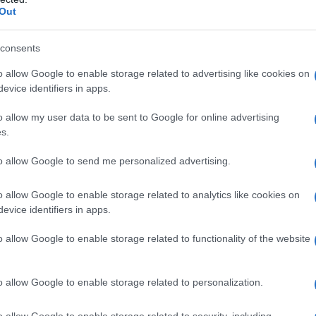
Out
consents
o allow Google to enable storage related to advertising like cookies on
evice identifiers in apps.
o allow my user data to be sent to Google for online advertising
s.
ovuta in solido da parte dell’emittente
to allow Google to send me personalized advertising.
 l’Agenzia delle Entrate evidenzia che
/E del 2020:
o allow Google to enable storage related to analytics like cookies on
evice identifiers in apps.
ssegno sulle fatture o sulle ricevute è
o allow Google to enable storage related to functionality of the website
onsegna o spedisce il documento
, in
ti l’imposta di bollo è dovuta fin
o allow Google to enable storage related to personalization.
o della formazione.”
o allow Google to enable storage related to security, including