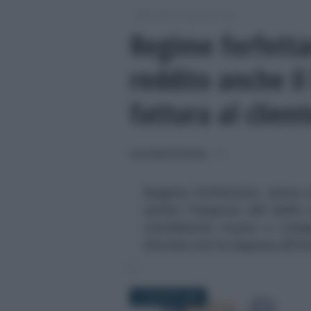
/
/
/
Fisco
Imposte
IVA
Regime forfettar
reddito anche il
fattura al client
Anna Maria D’Andrea
-
IVA
Regime forfettario, entra n
anche l'importo del bollo 
considerato ricavo o compe
Entrate con la risposta all'i
12 AGOSTO 2022