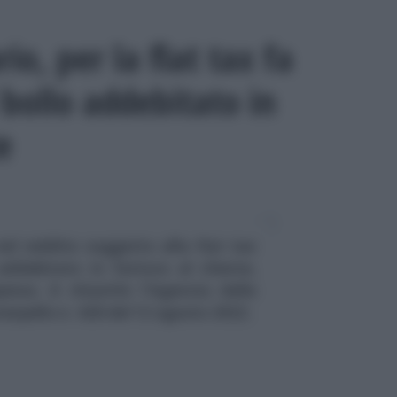
io, per la flat tax fa
 bollo addebitato in
e
el reddito soggetto alla flat tax
addebitato in fattura al cliente,
nso. A chiarirlo l'Agenzia delle
nterpello n. 428 del 12 agosto 2022.