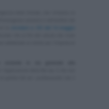
Agenzia delle Entrate, che richiama un
ll’emergenza sanitaria e nell’ambito dei
on la
circolare n. 5/E del 14 maggio
nziato che ai fini del calcolo dei ricavi
e addebitate al cliente per l’imposta di
i estende in via generale alla
 l’applicazione della flat tax. E che non
 di partita IVA ed i professionisti che li