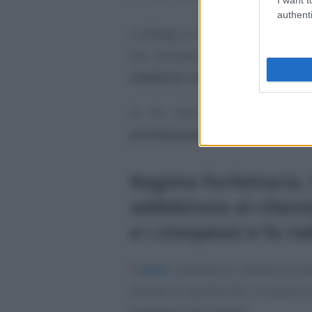
authenti
L’obbligo di corrispondere l’impo
del prestatore d’opera, il qu
rimborso
dell’importo corrispost
In tal caso il riaddebito del
professionista
.
Regime forfettario, 
addebitata al cliente
e i compensi e fa re
Il
bollo
richiesto al cliente è qui
titolare di partita IVA, e concorr