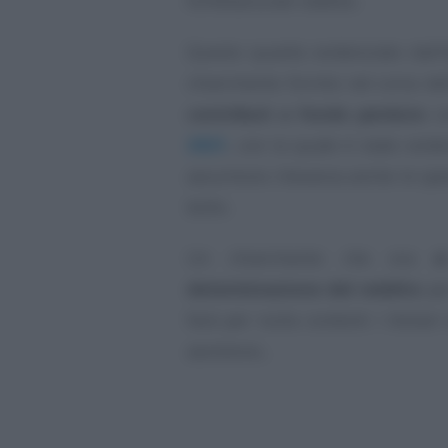
forfettaria del reddito.
Questo quanto evidenziato dall’
chiarimento fornito nel corso de
contributi a fondo perduto
c
2021
, con la quale è stato evide
assumono rilevanza anche le spes
bollo.
Un chiarimento che ora
s
determinazione del reddito
per
farà per nulla contenti i titolari
assistono...