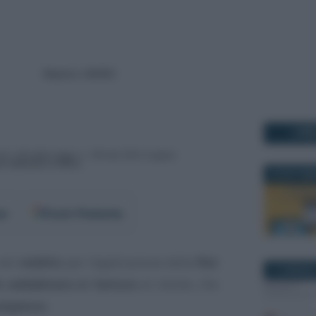
I PI
28 SETTEM
er
Fonti Preferite
 nel
reddito
per l’applicazione della
flat
17 GENNAIO
o addebitato in fattura
al cliente, che
compenso
.