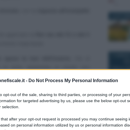
 Entrate
, con la
risposta all’interpello
26 SETTEM
e applicano la
flat tax del 15 o del 5
arimento importante.
17 GENNAIO
 sposa la tesi dell’istante
, che al
a di bollo addebitata al cliente non
, considerando che l’importo del reddito
nefiscale.it -
Do Not Process My Personal Information
onda che il committenti anticipi il costo
rio, sia sostenuto dall’emittente che lo
to opt-out of the sale, sharing to third parties, or processing of your per
12 NOVEMB
formation for targeted advertising by us, please use the below opt-out s
 selection.
 that after your opt-out request is processed you may continue seeing i
er la flat tax fa
ased on personal information utilized by us or personal information dis