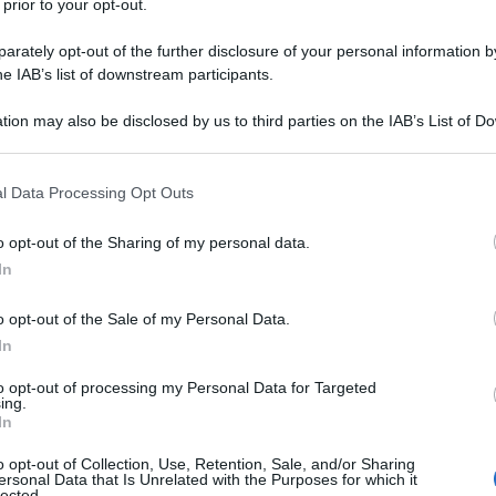
lo addebitato in
 prior to your opt-out.
rately opt-out of the further disclosure of your personal information by
he IAB’s list of downstream participants.
e forfettario
non addebitano l’IVA nelle
tion may also be disclosed by us to third parties on the IAB’s List of 
te quindi all’
imposta di bollo
se la
 that may further disclose it to other third parties.
47 euro.
 that this website/app uses one or more Google services and may gath
l Data Processing Opt Outs
including but not limited to your visit or usage behaviour. You may click 
 to Google and its third-party tags to use your data for below specifi
 in evidenza dall’Agenzia delle Entrate,
o opt-out of the Sharing of my personal data.
ogle consent section.
o n. 428 del 12 agosto 2022
si sofferma
In
vi o i compensi
dell’
imposta di bollo
o opt-out of the Sale of my Personal Data.
ente al cliente, ai fini dell’imponibilità
In
l
reddito per il regime forfettario
.
to opt-out of processing my Personal Data for Targeted
ing.
In
o opt-out of Collection, Use, Retention, Sale, and/or Sharing
ersonal Data that Is Unrelated with the Purposes for which it
lected.