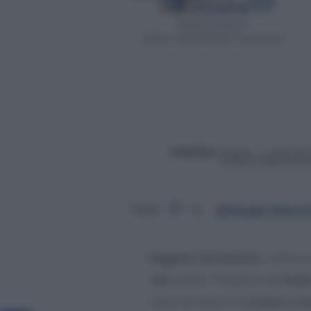
Google
Discov
Segui
su
Regime forfettario
, rientra
tax
anche l’importo del
boll
assume natura di
ricavo o 