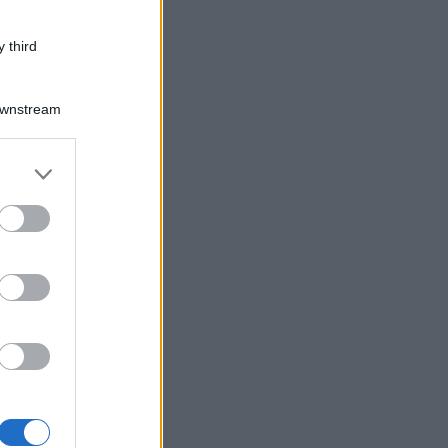
 third
Downstream
er and store
to grant or
ed purposes