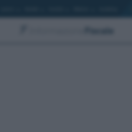
Lavoro
Moduli
Società
Bilancio
Academy