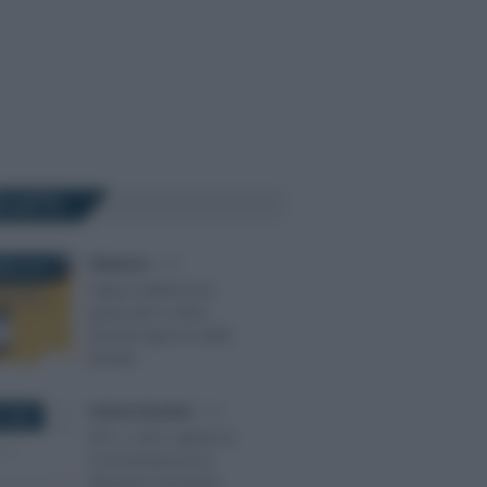
Ù LETTI
Redazione
-
IVA
BRE 2018
Fattura elettronica:
guida pdf e video
tutorial Agenzia delle
Entrate
Cristina Cherubini
-
IVA
 2022
APS o ODV: attività di
somministrazione
alimenti e bevande