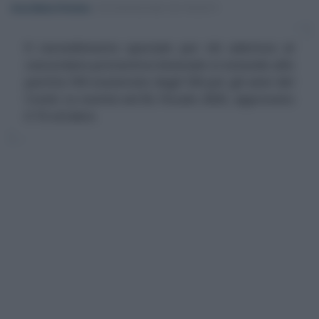
Anna Maria D’Andrea
-
DICHIARAZIONE DEI REDDITI
Il ravvedimento speciale per chi aderisce al
concordato preventivo biennale si estende alle
partite IVA esonerate dagli ISA per gli anni del
Covid. Le novità nel DL Fiscale 2025, approvato
il 15 ottobre