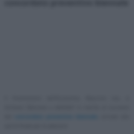
concordato preventivo biennale
Il Viceministro dell’Economia, Maurizio Leo, si
dichiara “
fiducioso e ottimista
” in merito al successo
del
concordato preventivo biennale
, arrivati allo
sprint finale per le adesioni.