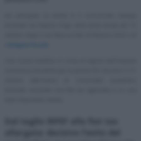
Ad anticipare la novità è il comunicato stampa
diramato da Palazzo Chigi nella tarda serata del 15
ottobre, dopo il via libera al DdL di Bilancio 2025 e al
collegato fiscale
.
Una nuova modifica in corsa al regime dell’imposta
sostitutiva introdotta per le partite IVA che entro il 31
ottobre aderiranno al concordato preventivo
biennale, versando una flat tax agevolata e su una
base imponibile ridotta.
Dal taglio IRPEF alla flat tax
allargata: decisivo l’esito del