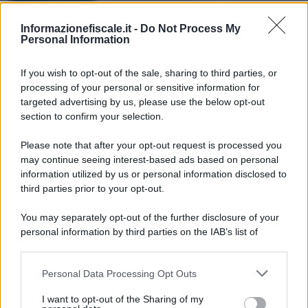
DICHIARAZIONE DEI REDDITI
High frequency trading:
Informazionefiscale.it -
Do Not Process My
tassazione e analisi del
Personal Information
fenomeno
If you wish to opt-out of the sale, sharing to third parties, or
processing of your personal or sensitive information for
Anna Maria D’Andrea
-
23 LUGLIO 2024
targeted advertising by us, please use the below opt-out
DICHIARAZIONE DEI REDDITI
section to confirm your selection.
Flat tax medici e infermieri:
come funziona la tassa del
Please note that after your opt-out request is processed you
15 per cento sugli
may continue seeing interest-based ads based on personal
straordinari
information utilized by us or personal information disclosed to
third parties prior to your opt-out.
Anna Maria D’Andrea
-
10 MARZO 2026
You may separately opt-out of the further disclosure of your
DICHIARAZIONE DEI REDDITI
personal information by third parties on the IAB’s list of
Partite IVA, dichiarazione
downstream participants.
precompilata “in bianco”: è
l’effetto della nuova
Personal Data Processing Opt Outs
This information may also be disclosed by us to third parties
scadenza CU 2026
on the IAB’s List of Downstream Participants that may further
I want to opt-out of the Sharing of my
disclose it to other third parties.