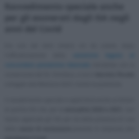
Ravvedimento speciale anche
per gli esonerati dagli ISA negli
anni del Covid
Era uno dei temi emersi sin da subito, dopo
l’ufficializzazione della
sanatoria legata al
concordato preventivo biennale
introdotta con la
conversione del DL Omnibus, e ora il
decreto fiscale
collegato alla Manovra 2025 risolve la questione.
Il ravvedimento speciale si applicherà anche ai titolari
di partita IVA che, per le
annualità 2020 e 2021
, non
hanno applicato gli ISA per via della presenza di una
delle
cause di esclusione
previste in relazione alla
pandemia Covid
.