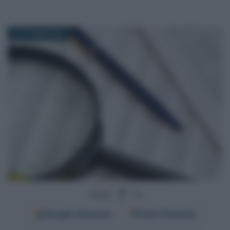
16 OTTOBRE 2024
Segui
su
Google
Discover
Fonti Preferite