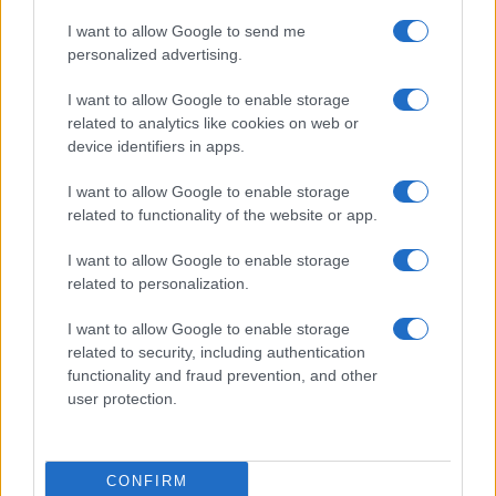
Resta informato su notizie, aggiornamenti fiscali
I want to allow Google to send me
e moduli scaricabili!
personalized advertising.
I want to allow Google to enable storage
related to analytics like cookies on web or
device identifiers in apps.
I want to allow Google to enable storage
Acconsento al
trattamento dei dati personali
ai sensi degli
related to functionality of the website or app.
articoli 13-14 del GDPR 2016/679.
I want to allow Google to enable storage
related to personalization.
I want to allow Google to enable storage
Informazione Fiscale S.r.l. - P.I. / C.F.: 13886391005
related to security, including authentication
Testata giornalistica iscritta presso il Tribunale di Velletri al n°
functionality and fraud prevention, and other
14/2018
|
Iscrizione ROC n. 31534/2018
user protection.
Redazione e contatti
|
Informativa sulla Privacy
Preferenze privacy
|
Whistleblowing
|
Codice Etico
|
Modello 231
|
ISO
9001:2015
CONFIRM