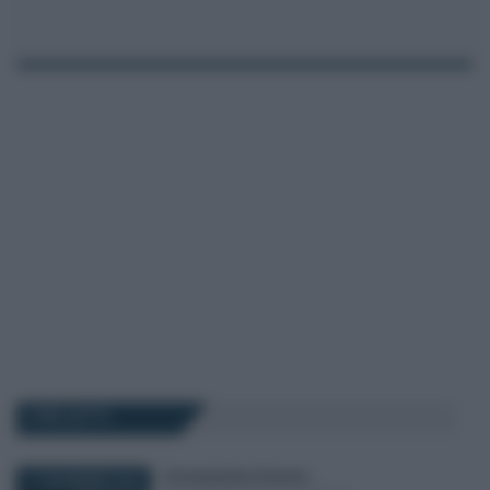
I PIÙ LETTI
Giovambattista Palumbo
-
11 DICEMBRE 2025