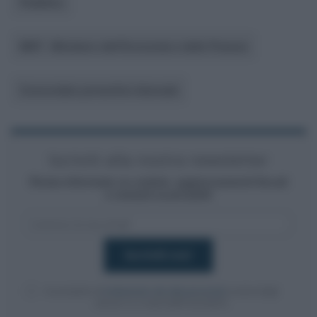
Pubblico
MEF - Ministero dell’Economia e delle Finanze
Concordato preventivo biennale
Iscriviti alla nostra newsletter
Resta informato su notizie, aggiornamenti fiscali
e moduli scaricabili!
Acconsento al
trattamento dei dati personali
ai sensi degli
articoli 13-14 del GDPR 2016/679.