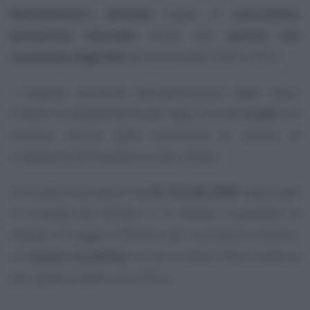
Ravvedimento speciale
legato al
concordato
preventivo biennale
anche alle
partite IVA
esonerate dagli ISA
per le annualità 2020 e 2021.
I soggetti esonerati dall’applicazione degli indici
sintetici di affidabilità fiscale negli anni del
Covid
non
saranno esclusi dalla possibilità di sanare le
irregolarità dichiarative a costo ridotto.
La novità trova spazio nel
DL Fiscale 2025
, approvato
in Consiglio dei Ministri il 15 ottobre in parallelo al
disegno di Legge di Bilancio per il prossimo triennio.
Un
nuovo correttivo
ormai a ridosso della scadenza
per siglare il patto con il Fisco.