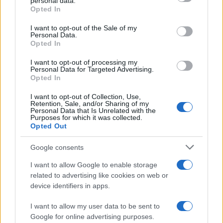
personal data.
Opted In
Carla Mele
-
25 AGOSTO 2022
Please note that this website/app uses one or more Google
DICHIARAZIONE DEI REDDITI
services and may gather and store information including but
I want to opt-out of the Sale of my
La disciplina delle società di
Personal Data.
not limited to your visit or usage behaviour. You may click to
comodo
Opted In
grant or deny consent to Google and its third-party tags to
use your data for below specified purposes in below Google
I want to opt-out of processing my
consent section.
Personal Data for Targeted Advertising.
Opted In
Francesco Oliva
-
19 DICEMBRE 2025
DICHIARAZIONE DEI REDDITI
I want to opt-out of Collection, Use,
Dichiarazione dei redditi
Retention, Sale, and/or Sharing of my
2026: online le bozze dei
Personal Data that Is Unrelated with the
Purposes for which it was collected.
modelli
Opted Out
Google consents
I want to allow Google to enable storage
related to advertising like cookies on web or
device identifiers in apps.
Iscriviti alla nostra
NEWSLETTER
I want to allow my user data to be sent to
Google for online advertising purposes.