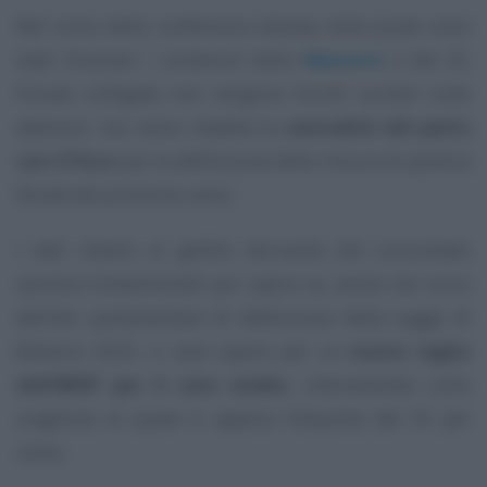
Nel corso della conferenza stampa nella quale sono
stati illustrati i contenuti della
Manovra
e del DL
Fiscale collegato non vengono forniti numeri sulle
adesioni, ma viene ribadita la
centralità del patto
con il Fisco
per la definizione delle misure di politica
fiscale del prossimo anno.
I dati relativi al gettito derivante dal concordato
saranno fondamentali per capire se, anche nel corso
dell’iter parlamentare di definizione della Legge di
Bilancio 2025, ci sarà spazio per un
nuovo taglio
dell’IRPEF per il ceto medio
, intervenendo sullo
scaglione al quale si applica l’aliquota del 35 per
cento.