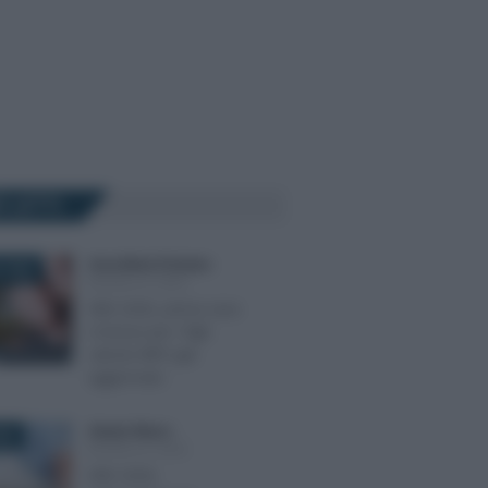
Ù LETTI
Anna Maria D’Andrea
-
 2026
MODELLO ISEE
ISEE 2026, prima casa
e bonus per i figli:
calcolo INPS già
aggiornato
Alessio Mauro
-
026
MODELLO ISEE
ISEE 2026,