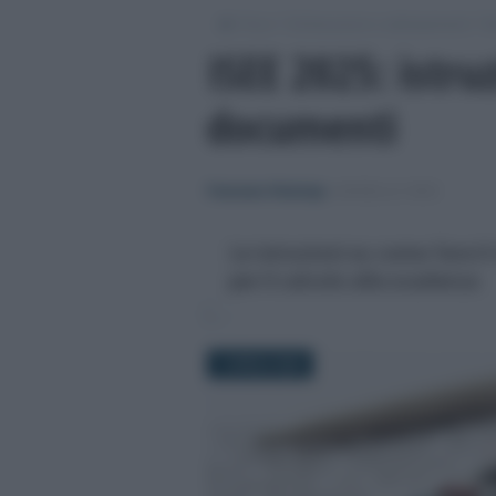
/
/
/
Fisco
Dichiarazioni e adempimenti
M
ISEE 2025: istruz
documenti
Francesco Rodorigo
-
MODELLO ISEE
Le istruzioni su come fare i
per il calcolo alla scadenza
7 APRILE 2025