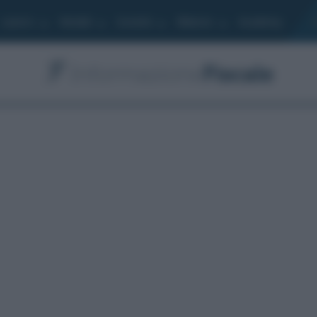
Lavoro
Moduli
Società
Bilancio
Academy