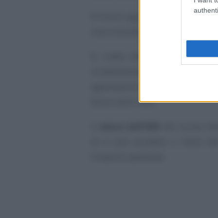
authenti
Prima di approfondire le istruzion
cosa consiste il
modello ISEE 20
Si tratta dell’
Indicatore della
un’attestazione rilasciata dall’
agevolazioni e prestazioni soci
bonus asilo nido.
Il
valore dell’ISEE
del nucleo fam
se si può accedere o meno all
l’importo spettante.