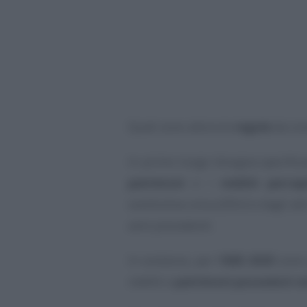
Quali sono allora le
regole
da con
In primo luogo bisogna specificar
patrimoni
e i
redditi percepi
sostitutiva unica (DSU) e dagli al
anni precedenti.
In sostanza, per l’
ISEE 2025
sono p
redditi e
patrimoni posseduti n