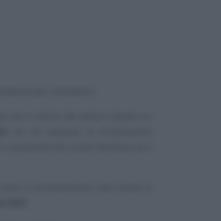
siderare per richiederlo?
e che il calcolo del valore è basato sui
ti
da chi presenta la Dichiarazione
tri componenti del nucleo familiare nei 2
resi in considerazione i dati relativi ai
el 2023
.