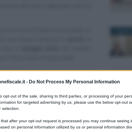
l’accesso alle misure agevolate concesse
sione di titoli di Stato e buoni postali. La
15 MARZO 2
sto poi diverse novità per il
calcolo
: le
titolo di
assegno unico
non saranno
 per il bonus nido e il bonus bebè.
istruzioni
per il calcolo e i documenti
20 GENNAIO
nefiscale.it -
Do Not Process My Personal Information
to opt-out of the sale, sharing to third parties, or processing of your per
sul calcolo
formation for targeted advertising by us, please use the below opt-out s
 selection.
 cosa serve e come fare il calcolo
27 OTTOBR
 that after your opt-out request is processed you may continue seeing i
ased on personal information utilized by us or personal information dis
ato e buoni postali: le novità