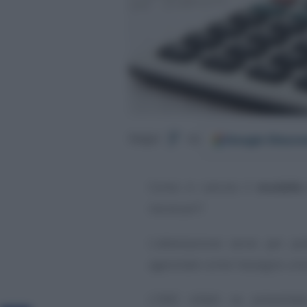
Google
Discov
Segui
su
Come si calcola il
modello
necessari?
L’attestazione serve per p
agevolate come l’assegno unic
L’ISEE infatti va present