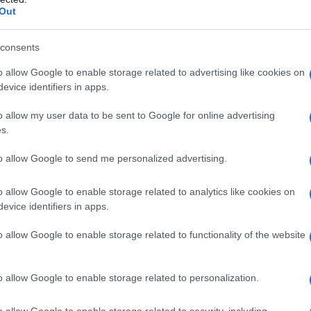
Out
consents
o allow Google to enable storage related to advertising like cookies on
evice identifiers in apps.
ti sulle ultime novità fiscali e del
o allow my user data to be sent to Google for online advertising
i gratuitamente al
canale YouTube
s.
to allow Google to send me personalized advertising.
o allow Google to enable storage related to analytics like cookies on
evice identifiers in apps.
ISCRIVITI SUBITO
o allow Google to enable storage related to functionality of the website
o allow Google to enable storage related to personalization.
 come fare il calcolo
o allow Google to enable storage related to security, including