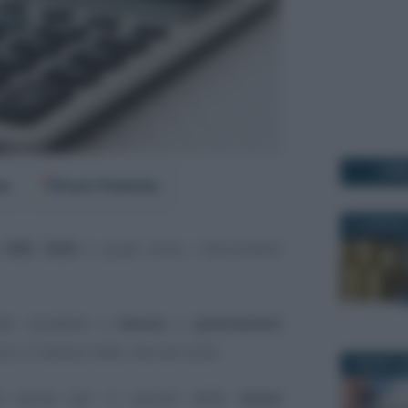
I PI
er
Fonti Preferite
12 GENNAIO
 ISEE 2025
e quali sono i documenti
oter accedere a
bonus
e
prestazioni
o o il bonus nido, ma non solo.
7 MARZO 2
ata anche per il calcolo delle
tasse