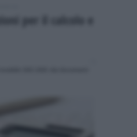
odello Isee
ioni per il calcolo e
l modello ISEE 2025: dai documenti