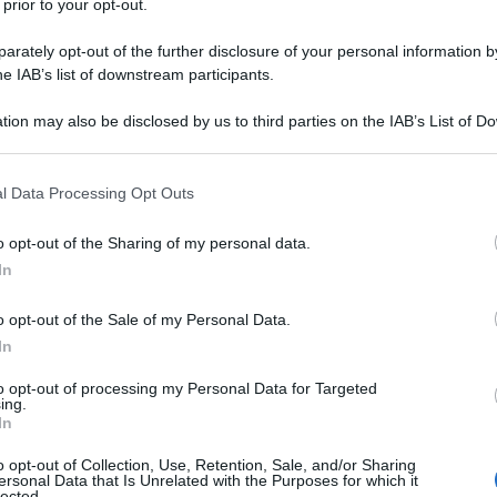
 prior to your opt-out.
 per la compilazione della DSU
rately opt-out of the further disclosure of your personal information by
 compila la DSU
he IAB’s list of downstream participants.
 2025 precompilato
tion may also be disclosed by us to third parties on the IAB’s List of 
 that may further disclose it to other third parties.
à della Legge di Bilancio
 that this website/app uses one or more Google services and may gath
l Data Processing Opt Outs
including but not limited to your visit or usage behaviour. You may click 
ISEE del 31 dicembre
 to Google and its third-party tags to use your data for below specifi
o opt-out of the Sharing of my personal data.
ogle consent section.
In
o opt-out of the Sale of my Personal Data.
In
to opt-out of processing my Personal Data for Targeted
ing.
In
o opt-out of Collection, Use, Retention, Sale, and/or Sharing
ersonal Data that Is Unrelated with the Purposes for which it
lected.