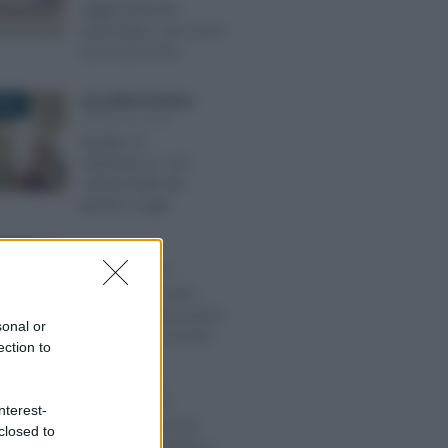
aggiornamento
automatico: non serve
una nuova DSU
Anna Maria D’Andrea
-
019
MODELLO ISEE
Reddito di
cittadinanza, così
cambia l’ISEE dei
genitori single
Rosy D’Elia
-
 2021
MODELLO ISEE
Modello ISEE 2021,
l’elenco dei documenti
sonal or
necessari per la DSU
ection to
Alessio Mauro
-
E 2022
MODELLO ISEE
nterest-
Modello ISEE 2022:
closed to
calcolo, documenti e