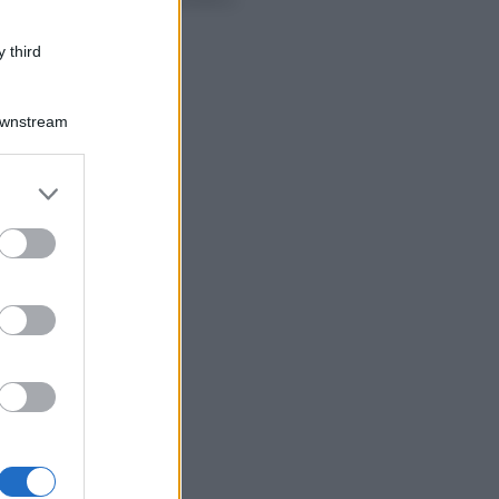
scadenza
 third
Downstream
er and store
to grant or
ed purposes