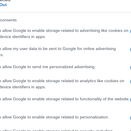
Out
consents
o allow Google to enable storage related to advertising like cookies on
evice identifiers in apps.
o allow my user data to be sent to Google for online advertising
s.
 nel 2024, dunque, per poter beneficiare
le imprese dovranno far registrare un
to allow Google to send me personalized advertising.
 dopo anno.
o allow Google to enable storage related to analytics like cookies on
evice identifiers in apps.
ificato i
criteri di accesso
alla misura
 n. 216/2023. Imprese e professionisti,
o allow Google to enable storage related to functionality of the website
sivo a quello in corso al 31 dicembre
sono beneficiare di una
deduzione
IRPEF
o allow Google to enable storage related to personalization.
 di
nuove assunzioni
con contratto a
o allow Google to enable storage related to security, including