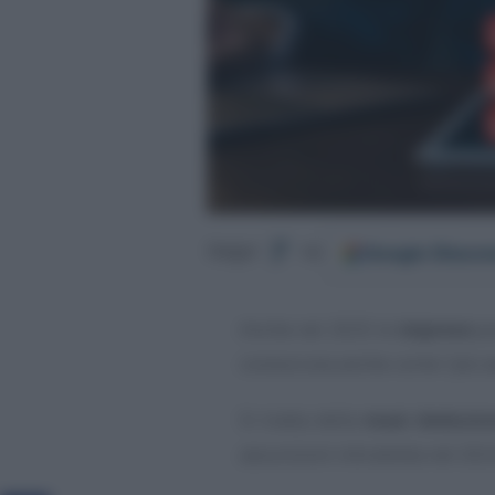
Google
Discov
Segui
su
Anche nel 2025 le
imprese
po
conosciuta anche come “
più 
Si tratta della
maxi deduzion
assunzioni introdotta nel 202