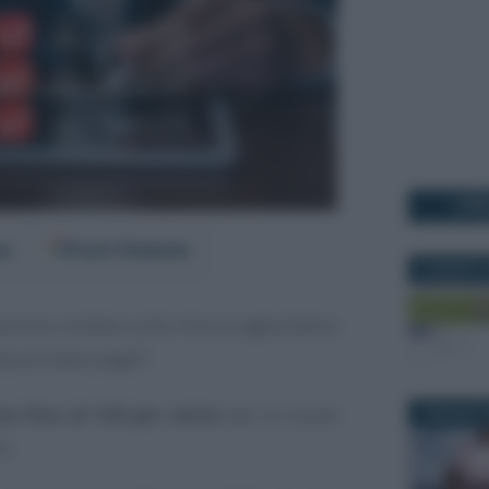
I PI
er
Fonti Preferite
22 MARZO 2
ssono contare sulla misura agevolativa
assumi meno paghi
”.
e fino al 130 per cento
per le nuove
7 MAGGIO 2
4.