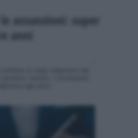
le assunzioni: super
re anni
 conferma la super deduzione del
 prossimo triennio. L'incremento
egistrato ogni anno