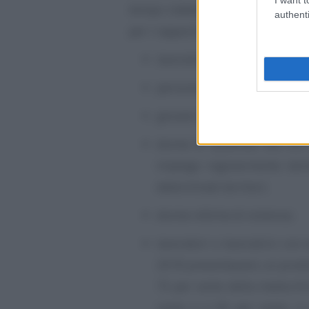
tempo indeterminato pari al
120
authenti
per i rapporti di lavoro attivati c
lavoratrici e lavoratori molt
persone con disabilità o che 
giovani ammessi agli incenti
donne di qualsiasi età con
impiego regolarmente retri
determinati territori;
donne vittime di violenza;
lavoratori o lavoratrici con 
2018 presentavano un prodot
75 per cento della media E
cento e il 90 per cento, e 