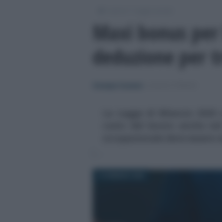
/
/
Lavoro
Leggi e prassi
Maxi bonus per 
deduzione per t
Giuseppe Guarasci
-
LEGGI E PRASSI
La Legge di Bilancio 2025
costo del lavoro anche nel
occupazionale deve essere r
13 GENNAIO 2025