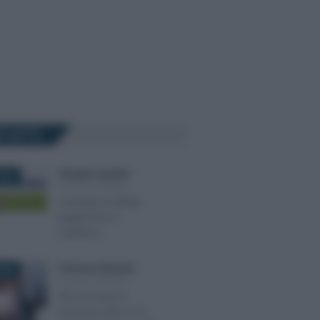
Ù LETTI
Giuseppe Guarasci
-
025
LEGGI E PRASSI
Contratto di affitto:
pagamento e
scadenza
Francesco Rodorigo
-
026
LEGGI E PRASSI
TFR al fondo di
tesoreria entro il 16