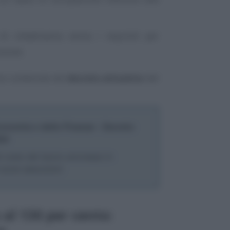
di cittadinanza senza i requisiti per
usione.
o contenute nel
decreto attuativo
del
conomia e delle Finanze - Decreto
024
l costo del lavoro ammesso in
nuove assunzioni
al 130 per cento: