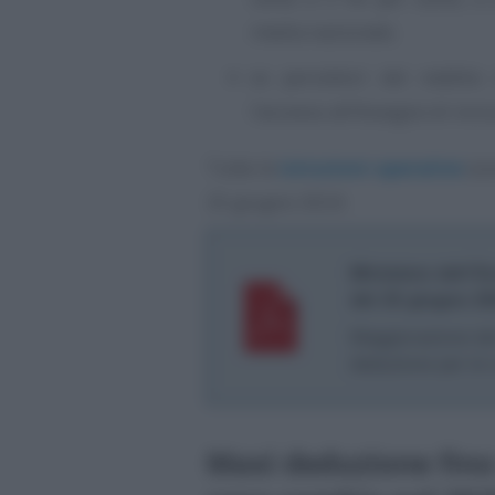
media nazionale;
ex percettori del reddito 
l’accesso all’Assegno di incl
Tutte le
istruzioni operative
son
25 giugno 2024.
Ministero dell’E
del 25 giugno 2
Maggiorazione de
deduzione per le 
Maxi deduzione fino 