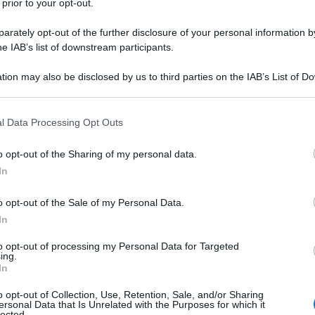
 prior to your opt-out.
la
“
più assumi, meno paghi
”
. Una misura
’ACE, abolita dalla riforma fiscale, e si è
rately opt-out of the further disclosure of your personal information by
he IAB’s list of downstream participants.
one
.
tion may also be disclosed by us to third parties on the IAB’s List of 
omma 399, della Legge n. 207/2024, la
 that may further disclose it to other third parties.
iennio
, fino quindi al 2027, ma con delle
 that this website/app uses one or more Google services and may gath
l Data Processing Opt Outs
including but not limited to your visit or usage behaviour. You may click 
 to Google and its third-party tags to use your data for below specifi
o opt-out of the Sharing of my personal data.
ogle consent section.
istro al MEF,
Maurizio Leo
, presentando
In
à è che la misura sarà applicata con un
o opt-out of the Sale of my Personal Data.
nerà anno dopo anno incrementare il
In
to opt-out of processing my Personal Data for Targeted
ing.
In
o opt-out of Collection, Use, Retention, Sale, and/or Sharing
ersonal Data that Is Unrelated with the Purposes for which it
lected.