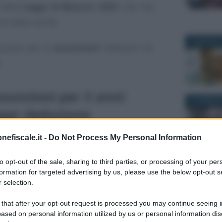
 dalla
Legge di Bilancio 2025
, che l’ha
con delle novità.
26 MAGGIO 
uzione per le
assunzioni
? Vediamo chi
.
sunzioni per 3 anni:
20 FEBBRAI
uper deduzione
nefiscale.it -
Do Not Process My Personal Information
elle imprese, la
Legge di Bilancio 2025
e principali novità introdotte lo scorso
to opt-out of the sale, sharing to third parties, or processing of your per
25 FEBBRAI
formation for targeted advertising by us, please use the below opt-out s
 selection.
maxi deduzione fino al 130 per cento
 that after your opt-out request is processed you may continue seeing i
ovi lavoratori e lavoratrici a tempo
ased on personal information utilized by us or personal information dis