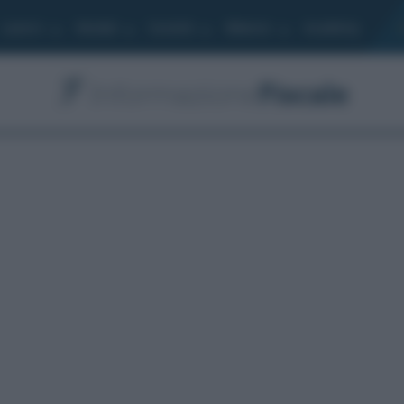
Lavoro
Moduli
Società
Bilancio
Academy