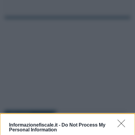
I PIÙ LETTI
Informazionefiscale.it -
Do Not Process My
Personal Information
Alessio Mauro
-
FISCO
30 GENNAIO 2026