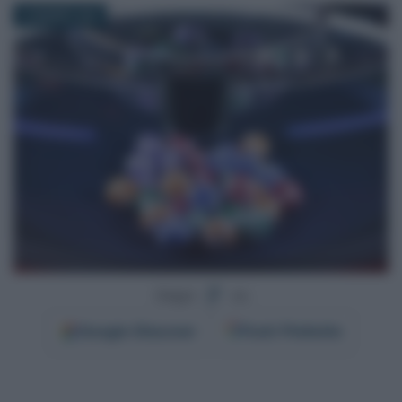
24 MARZO 2025
Segui
su
Google
Discover
Fonti Preferite