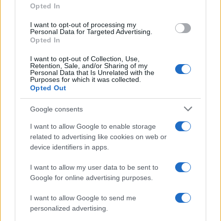
proroga ma sale il prezzo
Opted In
grant or deny consent to Google and its third-party tags to
della benzina
use your data for below specified purposes in below Google
I want to opt-out of processing my
consent section.
Personal Data for Targeted Advertising.
Opted In
Emiliano Marvulli
-
FISCO
14 MAGGIO 2023
Il conteggio degli interessi
I want to opt-out of Collection, Use,
Retention, Sale, and/or Sharing of my
decorre dalla data del
Personal Data that Is Unrelated with the
versamento
Purposes for which it was collected.
Opted Out
Google consents
I want to allow Google to enable storage
related to advertising like cookies on web or
device identifiers in apps.
Iscriviti alla nostra
NEWSLETTER
I want to allow my user data to be sent to
Google for online advertising purposes.
Resta informato su notizie, aggiornamenti fiscali
I want to allow Google to send me
e moduli scaricabili!
personalized advertising.