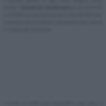
Il secondo giovedì di ogni mese vengono invece
estratti i
10 premi da 100.000 euro
per gli acquirenti
e di 20.000 euro per gli esercenti e, alla fine dell’anno,
è prevista l’attribuzione del maxi premio da 5 milioni
(1 milione per l’esercente).
I numeri sul piatto sono importanti e, ogni anno, ci