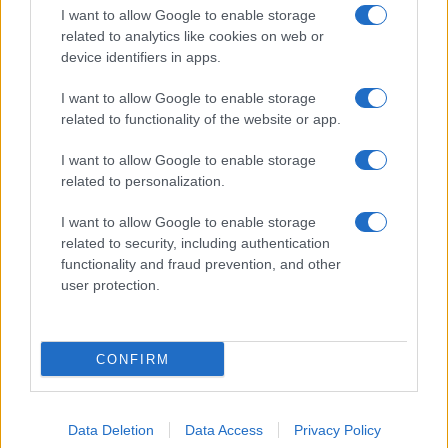
I want to allow Google to enable storage
related to analytics like cookies on web or
device identifiers in apps.
I want to allow Google to enable storage
Acconsento al
trattamento dei dati personali
ai sensi degli
related to functionality of the website or app.
articoli 13-14 del GDPR 2016/679.
I want to allow Google to enable storage
related to personalization.
I want to allow Google to enable storage
Informazione Fiscale S.r.l. - P.I. / C.F.: 13886391005
related to security, including authentication
Testata giornalistica iscritta presso il Tribunale di Velletri al n°
functionality and fraud prevention, and other
14/2018
|
Iscrizione ROC n. 31534/2018
user protection.
Redazione e contatti
|
Informativa sulla Privacy
Preferenze privacy
|
Whistleblowing
|
Codice Etico
|
Modello 231
|
ISO
9001:2015
CONFIRM
Data Deletion
Data Access
Privacy Policy
4