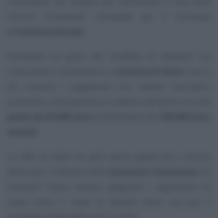
nonostante sia sempre più nell’ombra, è una delle
misure “innovative” introdotte per il contrasto
all’
evasione fiscale
.
Puntando sul gioco del “conflitto di interessi” tra
consumatori ed esercenti, la
lotteria di Stato
mira a
far crescere i pagamenti con metodi tracciabili,
puntando sulla speranza di vedersi attribuire uno dei
premi da 25.000 euro
a settimana e da
100.000 euro
mensili
.
La riffa di Stato ha però perso
appeal
ed è ancora
attesa per il debutto delle
estrazioni istantanee
. Gli
esercenti hanno dovuto adeguare i registratori di
cassa entro il mese di ottobre 2023, ma per il
momento resta tutto solo su carta.