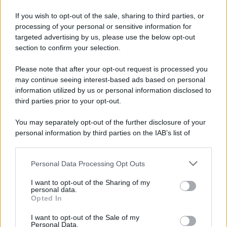
Partite IVA, il Fisco lancia
l’alert sulla privacy: nel mirino
If you wish to opt-out of the sale, sharing to third parties, or
le nuove iscrizioni
processing of your personal or sensitive information for
targeted advertising by us, please use the below opt-out
section to confirm your selection.
Francesco Oliva
-
FISCO
12 AGOSTO 2017
Please note that after your opt-out request is processed you
DL 50/2017 pdf versione
may continue seeing interest-based ads based on personal
ufficiale e definitiva dopo la
information utilized by us or personal information disclosed to
conversione della Legge
third parties prior to your opt-out.
96/2017
You may separately opt-out of the further disclosure of your
personal information by third parties on the IAB’s list of
Francesco Rodorigo
-
FISCO
12 MAGGIO 2026
downstream participants.
Carta di identità: da agosto
stop al formato cartaceo
Personal Data Processing Opt Outs
This information may also be disclosed by us to third parties
on the IAB’s List of Downstream Participants that may further
I want to opt-out of the Sharing of my
disclose it to other third parties.
personal data.
Opted In
Please note that this website/app uses one or more Google
Francesco Rodorigo
-
FISCO
4 MAGGIO 2026
services and may gather and store information including but
I want to opt-out of the Sale of my
Taglio delle accise: c’è la mini
Personal Data.
not limited to your visit or usage behaviour. You may click to