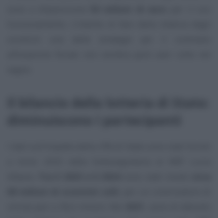
sono a disposizione
50 milioni di euro
per il suo
funzionamento. L’intento di fare della lotteria degli
scontrini una delle strategie per il contrasto
all’evasione fiscale non sembra però aver colto nel
segno.
Il bilancio della lotteria di Stato:
diminuiscono i partecipanti
I dati sull’impatto della riffa di Stato sono stati forniti
a inizio 2025 dalla Sottosegretaria al MEF Lucia
Albano.
Tra il 2023 e il 2024
sono stati inviati
circa
60 milioni di scontrini utili
, per un controvalore di
vincite pari a 36,6 milioni. Nel
2021
, anno di debutto