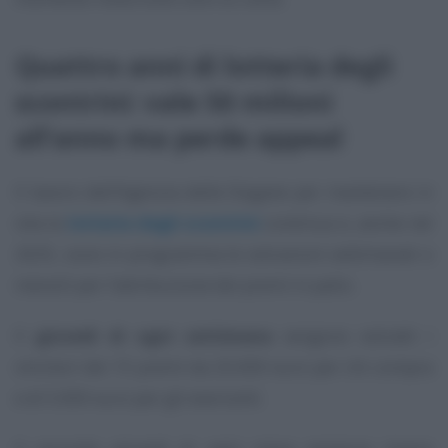
Quattro anni di lotteria degli
scontrini: vale 50 milioni
all’anno ma perde appeal
Il lavoro dell’Agenzia delle Dogane per mantenere in
vita la
lotteria degli scontrini
continua e, anche nel
2025, sono in programma le estrazioni settimanali e
mensili per l’attribuzione dei premi in palio.
Il
giovedì di ogni settimana
vengono estratti i
vincitori dei 15 premi da 25.000 euro per chi compra
e di 5.000 euro per gli esercenti.