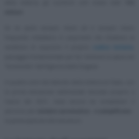
della lotteria, gli scontrini utili erano stati
132
milioni
.
Se ne parla sempre meno ed è sempre meno
frequente imbattersi in acquirenti che chiedono al
venditore di acquisire il proprio
codice lotteria
,
passaggio fondamentale per far rientrare la spesa nel
“bussolotto” dell’Agenzia delle Dogane.
A quattro anni dal debutto della lotteria di Stato, con
la prima estrazione settimanale tenutasi proprio a
marzo del 2021, resta ancora da completare il
percorso per
rendere automatica - e semplificata
-
la partecipazione alle estrazioni.