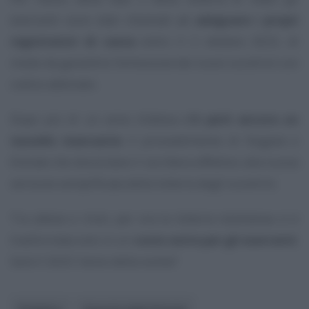
esercenti sono stati chiamati ad
adeguare i propri
registratori di cassa
entro il 2 ottobre 2023, di
modo da garantire l’emissione dei nuovi scontrini con
codice abbinato.
Dopo più di un anno d’attesa
c’è però ancora un
tassello mancante
: il provvedimento di Dogane e
Entrate che dovrà dare il via libera effettivo alla nuova
versione semplificata della lotteria degli scontrini.
Tra attese e rinvii, per ora la lotteria istantanea si è
trasformata solo in un
costo extra per gli esercenti
.
Sarà il 2025 l’anno della svolta?