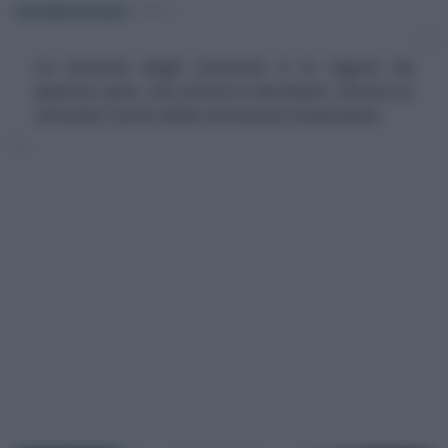
Anna Maria D’Andrea
-
FISCO
La lotteria degli scontrini è in vigore da
quattro anni, ma stenta a decollare. Ancora si
attende l'avvio delle estrazioni istantanee