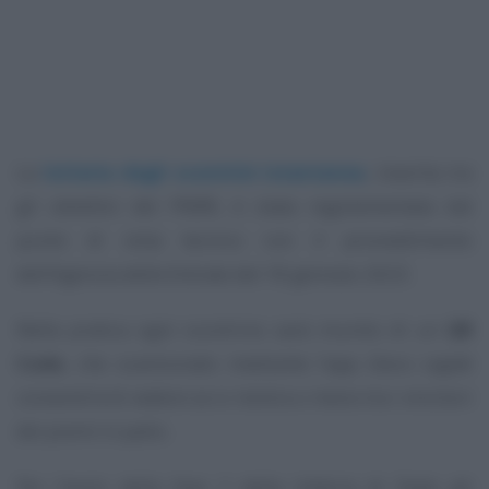
La
lotteria degli scontrini istantanea
, inserita tra
gli obiettivi del PNRR, è stata regolamentata dal
punto di vista tecnico con il provvedimento
dell’Agenzia delle Entrate del 18 gennaio 2023.
Nella pratica ogni scontrino sarà munito di un
QR
Code
, che scansionato mediante l’app
Gioco Legale
consentirà di vedere se si rientra o meno tra i vincitori
dei premi in palio.
Per l’avvio della fase 2 della lotteria di Stato gli