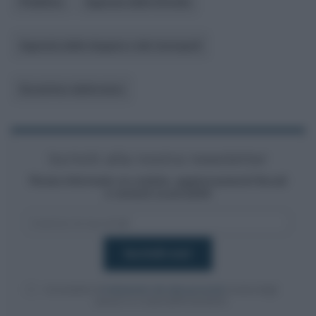
Pubblico
Agenzia delle Entrate
Agenzia delle dogane e dei monopoli
Scontrino elettronico
Iscriviti alla nostra newsletter
Resta informato su notizie, aggiornamenti fiscali
e moduli scaricabili!
Acconsento al
trattamento dei dati personali
ai sensi degli
articoli 13-14 del GDPR 2016/679.