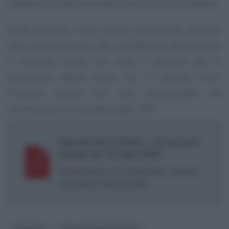
effettuare contestualmente anche le volture catastali.
Resta possibile l’invio tramite intermediari abilitati,
così come presso gli uffici dell’Agenzia delle Entrate.
Si specifica inoltre che nulla è cambiato per le
successioni aperte prima del 1° gennaio 2025:
l’imposta dovuta non sarà autoliquidata dal
contribuente ma calcolata dagli Uffici.
Agenzia delle Entrate - comunicato
stampa del 16 luglio 2025
Dichiarazione di successione: calcolo
automatico dell’imposta