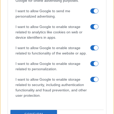
Google for online advertising purposes.
Resta informato su notizie, aggiornamenti fiscali
I want to allow Google to send me
e moduli scaricabili!
personalized advertising.
I want to allow Google to enable storage
related to analytics like cookies on web or
device identifiers in apps.
I want to allow Google to enable storage
Acconsento al
trattamento dei dati personali
ai sensi degli
related to functionality of the website or app.
articoli 13-14 del GDPR 2016/679.
I want to allow Google to enable storage
related to personalization.
I want to allow Google to enable storage
Informazione Fiscale S.r.l. - P.I. / C.F.: 13886391005
related to security, including authentication
Testata giornalistica iscritta presso il Tribunale di Velletri al n°
functionality and fraud prevention, and other
14/2018
|
Iscrizione ROC n. 31534/2018
user protection.
Redazione e contatti
|
Informativa sulla Privacy
Preferenze privacy
|
Whistleblowing
|
Codice Etico
|
Modello 231
|
ISO
9001:2015