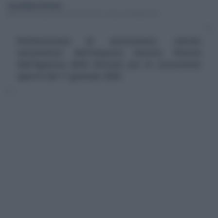
Anna Maria D’Andrea
-
IMPOSTA SULLE SUCCESSIONI E SULLE DONAZIONI
Dichiarazione di successione, calcolo
automatico dell'imposta dovuta. Novità
dall'Agenzia delle Entrate per le successioni
aperte dal 1° gennaio 2025