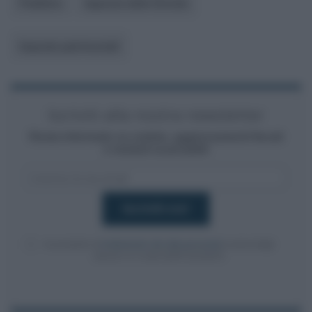
Pubblico
Agenzia delle Entrate
Imposte patrimoniali
Iscriviti alla nostra newsletter
Resta informato su notizie, aggiornamenti fiscali
e moduli scaricabili!
Acconsento al
trattamento dei dati personali
ai sensi degli
articoli 13-14 del GDPR 2016/679.