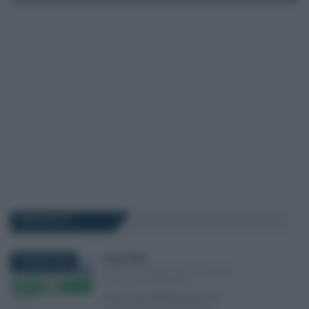
I PIÙ LETTI
Rosy D’Elia
-
9 APRILE 2024
IMPOSTA SULLE SUCCESSIONI
E SULLE DONAZIONI
Verso una dichiarazione di