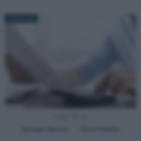
16 LUGLIO 2025
Segui
su
Google
Discover
Fonti Preferite