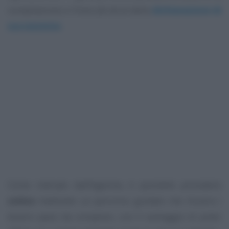
compilazione e l’invio
fai da te
della
dichiarazione di
successione
.
Come indicato dall’Agenzia, è possibile procedere
online
mediante un percorso guidato che illustra i
diversi passi da compiere, con il vantaggio di poter