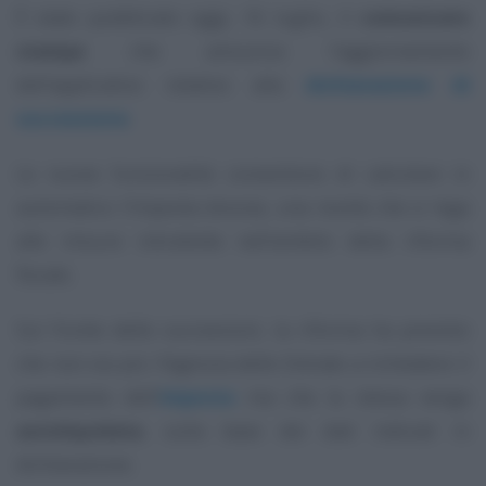
È stato pubblicato oggi, 16 luglio, il
comunicato
stampa
che annuncia l’aggiornamento
dell’applicativo relativo alla
dichiarazione di
successione
.
Le nuove funzionalità consentono di calcolare in
automatico l’imposta dovuta, una novità che si lega
alle misure introdotte nell’ambito della riforma
fiscale.
Sul fronte delle successioni, la riforma ha previsto
che non sia più l’Agenzia delle Entrate a richiedere il
pagamento dell’
imposta
ma che la stessa venga
autoliquidata
, sulla base dei dati indicati in
dichiarazione.