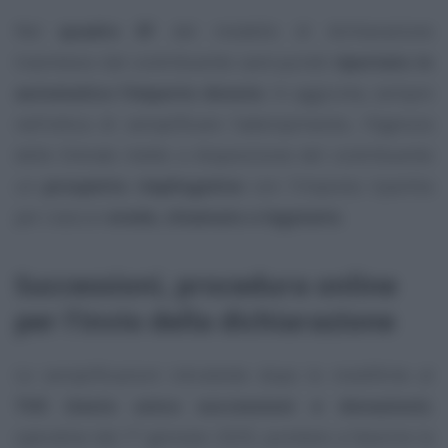
Nel
quadro EF
del modello di dichiarazione
trasmesso dal contribuente sarà quindi
riportato in
automatico l’importo dovuto
. In aggiunta, sempre
nell’ottica di semplificare l’adempimento, l’Agenzia
delle Entrate mette a disposizione del contribuente
un
prospetto riepilogativo
con l’imposta ripartita
per ciascun
erede, chiamato o legatario
.
Successioni, procedura online
per l’invio della dichiarazione
Le semplificazioni introdotte dopo le modifiche al
TUS (testo unico successioni e donazioni)
,
operative dal 1° gennaio 2025, puntano a favorire la