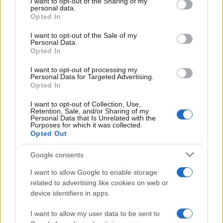
I want to opt-out of the Sharing of my
IMPOSTA SULLE SUCCESSIONI
disclose it to other third parties.
personal data.
E SULLE DONAZIONI
Opted In
Please note that this website/app uses one or more Google
Costo fiscale delle azioni di
services and may gather and store information including but
società non residente
I want to opt-out of the Sale of my
Personal Data.
not limited to your visit or usage behaviour. You may click to
acquisite per successione
Opted In
grant or deny consent to Google and its third-party tags to
use your data for below specified purposes in below Google
I want to opt-out of processing my
consent section.
Personal Data for Targeted Advertising.
Tommaso Gavi
-
22 GIUGNO 2022
Opted In
IMPOSTA SULLE SUCCESSIONI
E SULLE DONAZIONI
I want to opt-out of Collection, Use,
Rimborsi fiscali eredi, le
Retention, Sale, and/or Sharing of my
novità del Decreto
Personal Data that Is Unrelated with the
Purposes for which it was collected.
Semplificazioni
Opted Out
Google consents
I want to allow Google to enable storage
related to advertising like cookies on web or
device identifiers in apps.
Iscriviti alla nostra
NEWSLETTER
I want to allow my user data to be sent to