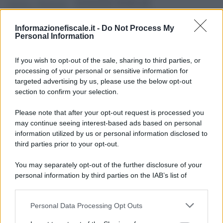
successione sempre più
precompilata: le novità in
arrivo
Informazionefiscale.it -
Do Not Process My
Personal Information
Giovambattista Palumbo
-
8 FEBBRAIO 2024
If you wish to opt-out of the sale, sharing to third parties, or
IMPOSTA SULLE SUCCESSIONI
processing of your personal or sensitive information for
E SULLE DONAZIONI
targeted advertising by us, please use the below opt-out
Il perimetro
section to confirm your selection.
dell’interposizione in ambito
tributario
Please note that after your opt-out request is processed you
may continue seeing interest-based ads based on personal
information utilized by us or personal information disclosed to
Anna Maria D’Andrea
-
28 APRILE 2021
third parties prior to your opt-out.
IMPOSTA SULLE SUCCESSIONI
E SULLE DONAZIONI
You may separately opt-out of the further disclosure of your
Doppia donazione con un
personal information by third parties on the IAB’s list of
unico atto, imposta da
downstream participants.
duplicare
Personal Data Processing Opt Outs
This information may also be disclosed by us to third parties
on the IAB’s List of Downstream Participants that may further
Marcello Maiorino
-
30 GIUGNO 2024