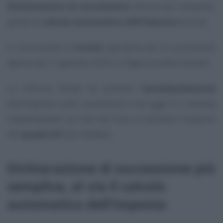
Dichiarazione di successione
ancora più semplice,
grazie al
calcolo automatico dell’imposta
dovuta.
A comunicare la
novità
, operativa per le successioni
aperte dal 1° gennaio 2025, è l’Agenzia delle Entrate.
La riforma fiscale ha previsto l’
autoliquidazione
dell’imposta sulle successioni e da oggi è il sistema
implementato sul sito del Fisco a calcolare l’importo
nel
quadro EF
del modello.
Dichiarazione di successione più
semplice, al via il calcolo
automatico dell’imposta