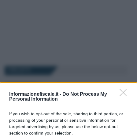
I PIÙ LETTI
Rosy D’Elia
-
MODELLO 730
4 GIUGNO 2022
Modello 730/2022 con due
Informazionefiscale.it -
Do Not Process My
Personal Information
CU: il rischio del debito IRPEF
e le verifiche sul calcolo
dell’imposta
If you wish to opt-out of the sale, sharing to third parties, or
processing of your personal or sensitive information for
targeted advertising by us, please use the below opt-out
Alessio Mauro
-
MODELLO 730
section to confirm your selection.
16 MAGGIO 2026