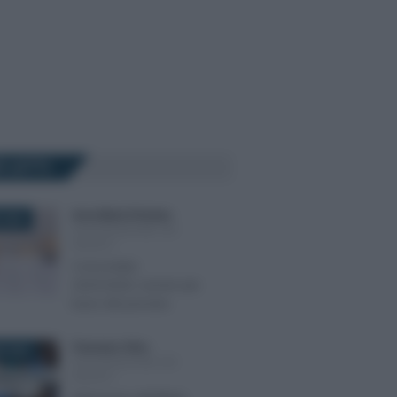
Ù LETTI
Anna Maria D’Andrea
-
 2025
DICHIARAZIONE DEI
REDDITI
Concordato
2025/2026: numeri più
bassi del previsto
Francesco Oliva
-
E 2022
DICHIARAZIONE DEI
REDDITI