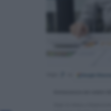
Google
Discov
Segui
su
Dichiarazione dei redditi 2
Dopo la messa a disposizione