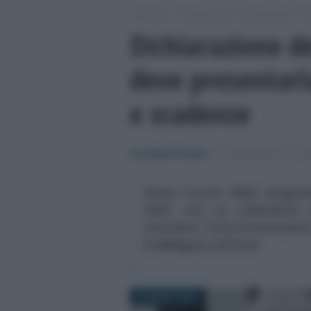
/
/
/
Fisco
Dichiarazioni e adempimenti
Di
Dichiarazione de
deve presentarl
e scadenze
Anna Maria D’Andrea
-
DICHIARAZIONE DEI RE
Verso l'avvio della stagion
2025, con un calendario 
ricordare. Tutte le istruzion
è obbligato all'invio
18 MARZO 2025