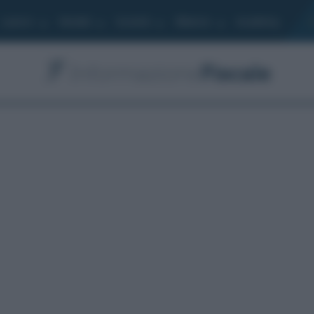
Lavoro
Moduli
Società
Bilancio
Academy