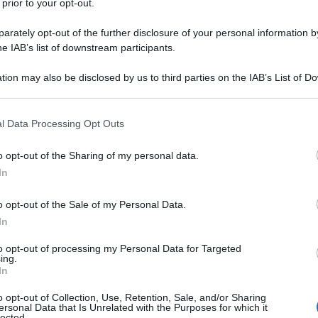
 prior to your opt-out.
ione dei redditi 2025? Tutti i casi in
rately opt-out of the further disclosure of your personal information by
he IAB’s list of downstream participants.
esentazione della dichiarazione dei
tion may also be disclosed by us to third parties on the IAB’s List of 
 that may further disclose it to other third parties.
azione dei redditi 2025 e le date da
 that this website/app uses one or more Google services and may gath
l Data Processing Opt Outs
including but not limited to your visit or usage behaviour. You may click 
 to Google and its third-party tags to use your data for below specifi
o opt-out of the Sharing of my personal data.
ogle consent section.
 precompilata: oltre al modello 730,
In
r le partite IVA
o opt-out of the Sale of my Personal Data.
In
dditi 2025: le regole
to opt-out of processing my Personal Data for Targeted
ionati e partite IVA
ing.
In
o opt-out of Collection, Use, Retention, Sale, and/or Sharing
 è quella del
30 aprile
, giorno a partire
ersonal Data that Is Unrelated with the Purposes for which it
lected.