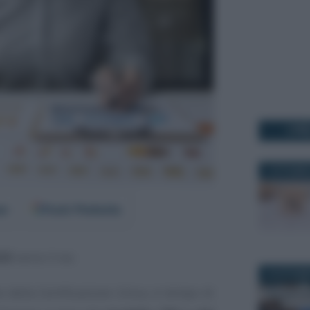
I PI
1 OTTOBRE
er
Fonti Preferite
025
verso il via.
13 OTTOBR
 della Certificazione Unica, è tempo di