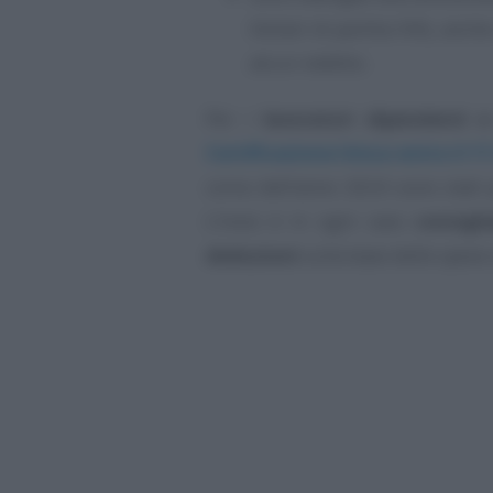
titolari di partita IVA), anc
alcun reddito.
Per i
lavoratori dipendenti e
Certificazione Unica entro il 1
corso dell’anno 2024 sono stati p
L’invio è in ogni caso
consigli
deduzioni
sulla base delle spese