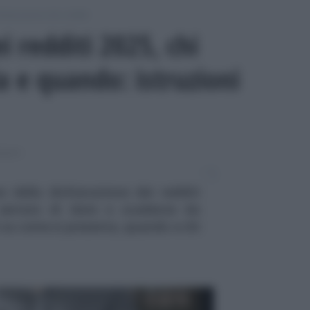
chiarazione dei redditi
i redditi 2025, chi
a e quando: istruzioni
DDITI
e della dichiarazione dei redditi
serrato di date e scadenze da
i su come si presenta, quando e chi