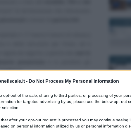
ilazione e invio del
modello 730 o del
rsioni” di dichiarazione che interessano
 pensionati
e titolari di
partita IVA
.
28 NOVEMB
mpletato il 17 marzo il lavoro di messa a
ca e delle istruzioni per l’invio, ed è
 regole da seguire, a partire dai
casi in
8 AGOSTO 
amente presentata
e in parallelo gli
scadenze
.
nefiscale.it -
Do Not Process My Personal Information
diti 2025: tutte le
to opt-out of the sale, sharing to third parties, or processing of your per
formation for targeted advertising by us, please use the below opt-out s
 selection.
ti 2025, le regole per dipendenti,
 that after your opt-out request is processed you may continue seeing i
15 GIUGNO 
ased on personal information utilized by us or personal information dis