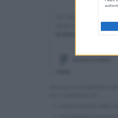
authenti
Per rimanere sempre aggiorna
lavoro è possibile iscrivers
di Informazione Fiscale
:
Iscriviti al nostro
canale
Dal punto di vista generale a do
sono i contribuenti che:
hanno conseguito redditi ne
sono obbligati alla tenuta del