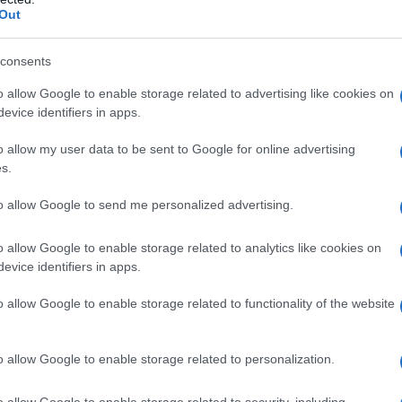
 metterà a disposizione la
dichiarazione
Out
 modello 730 che il modello Redditi.
consents
 aprirà quindi ufficialmente da maggio,
o allow Google to enable storage related to advertising like cookies on
 obbligati all’invio.
evice identifiers in apps.
o allow my user data to be sent to Google for online advertising
s.
to allow Google to send me personalized advertising.
o allow Google to enable storage related to analytics like cookies on
evice identifiers in apps.
o allow Google to enable storage related to functionality of the website
o allow Google to enable storage related to personalization.
o allow Google to enable storage related to security, including