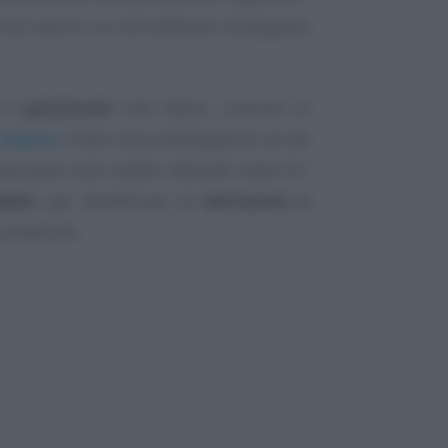
he nel caso in cui non abbiano conseguito
 i pensionati
che hanno ricevuto la
7 marzo
, l’invio non è obbligatorio se nel
ercepiti solo redditi attestati nella CU.
abile
, per beneficiare di
detrazioni e
 sostenute.