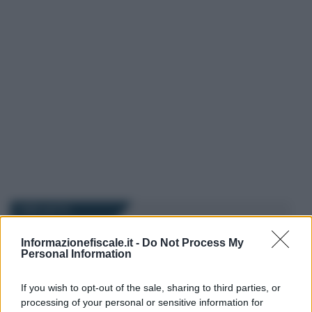
I PIÙ LETTI
Informazionefiscale.it -
Do Not Process My
Anna Maria D’Andrea
-
20 FEBBRAIO 2026
Personal Information
LEGGI E PRASSI
RENTRI, FIR digitale
If you wish to opt-out of the sale, sharing to third parties, or
rimandato a settembre
processing of your personal or sensitive information for