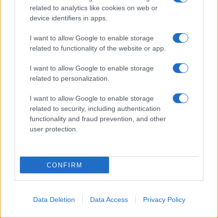
related to analytics like cookies on web or
device identifiers in apps.
I want to allow Google to enable storage
Acconsento al
trattamento dei dati personali
ai sensi degli
related to functionality of the website or app.
articoli 13-14 del GDPR 2016/679.
I want to allow Google to enable storage
related to personalization.
I want to allow Google to enable storage
Informazione Fiscale S.r.l. - P.I. / C.F.: 13886391005
related to security, including authentication
Testata giornalistica iscritta presso il Tribunale di Velletri al n°
functionality and fraud prevention, and other
14/2018
|
Iscrizione ROC n. 31534/2018
user protection.
Redazione e contatti
|
Informativa sulla Privacy
Preferenze privacy
|
Whistleblowing
|
Codice Etico
|
Modello 231
|
ISO
9001:2015
CONFIRM
Data Deletion
Data Access
Privacy Policy
19