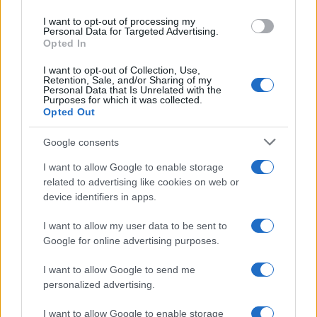
l’eventuale superamento
use your data for below specified purposes in below Google
I want to opt-out of processing my
consent section.
Personal Data for Targeted Advertising.
Opted In
Guendalina Grossi
-
15 GIUGNO 2020
DICHIARAZIONI E
I want to opt-out of Collection, Use,
ADEMPIMENTI
Retention, Sale, and/or Sharing of my
Contributi a fondo perduto: il
Personal Data that Is Unrelated with the
Purposes for which it was collected.
calcolo del calo di fatturato
Opted Out
Google consents
I want to allow Google to enable storage
related to advertising like cookies on web or
device identifiers in apps.
Iscriviti alla nostra
NEWSLETTER
I want to allow my user data to be sent to
Google for online advertising purposes.
Resta informato su notizie, aggiornamenti fiscali
I want to allow Google to send me
e moduli scaricabili!
personalized advertising.
I want to allow Google to enable storage