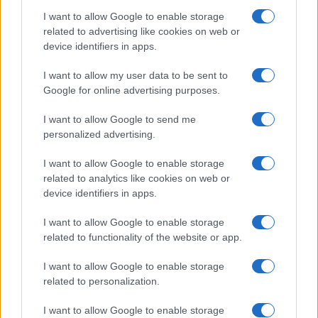
I want to allow Google to enable storage
related to advertising like cookies on web or
device identifiers in apps.
Iscriviti alla nostra
NEWSLETTER
I want to allow my user data to be sent to
Google for online advertising purposes.
Resta informato su notizie, aggiornamenti fiscali
I want to allow Google to send me
e moduli scaricabili!
personalized advertising.
I want to allow Google to enable storage
related to analytics like cookies on web or
device identifiers in apps.
I want to allow Google to enable storage
Acconsento al
trattamento dei dati personali
ai sensi degli
related to functionality of the website or app.
articoli 13-14 del GDPR 2016/679.
I want to allow Google to enable storage
related to personalization.
I want to allow Google to enable storage