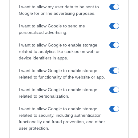
NEWSLETTER
I want to allow my user data to be sent to
Google for online advertising purposes.
Resta informato su notizie, aggiornamenti fiscali
I want to allow Google to send me
e moduli scaricabili!
personalized advertising.
I want to allow Google to enable storage
related to analytics like cookies on web or
device identifiers in apps.
I want to allow Google to enable storage
Acconsento al
trattamento dei dati personali
ai sensi degli
related to functionality of the website or app.
articoli 13-14 del GDPR 2016/679.
I want to allow Google to enable storage
related to personalization.
I want to allow Google to enable storage
Informazione Fiscale S.r.l. - P.I. / C.F.: 13886391005
related to security, including authentication
Testata giornalistica iscritta presso il Tribunale di Velletri al n°
functionality and fraud prevention, and other
14/2018
|
Iscrizione ROC n. 31534/2018
user protection.
Redazione e contatti
|
Informativa sulla Privacy