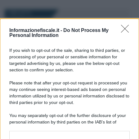
I PIÙ LETTI
Informazionefiscale.it -
Do Not Process My
Francesco Rodorigo
-
7 MAGGIO 2026
Personal Information
LEGGI E PRASSI
TFR al fondo di tesoreria
entro il 16 luglio: le istruzioni
If you wish to opt-out of the sale, sharing to third parties, or
INPS dopo la proroga
processing of your personal or sensitive information for
targeted advertising by us, please use the below opt-out
section to confirm your selection.
Francesco Rodorigo
-
26 MAGGIO 2026
LEGGI E PRASSI
Please note that after your opt-out request is processed you
Servizio civile: in arrivo il
may continue seeing interest-based ads based on personal
nuovo pagamento
information utilized by us or personal information disclosed to
third parties prior to your opt-out.
You may separately opt-out of the further disclosure of your
Anna Maria D’Andrea
-
20 FEBBRAIO 2026
personal information by third parties on the IAB’s list of
LEGGI E PRASSI
downstream participants.
RENTRI, FIR digitale
rimandato a settembre