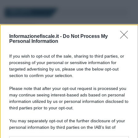
I PIÙ LETTI
Stefano Paterna
-
11 MARZO 2020
PUBBLICA AMMINISTRAZIONE
Informazionefiscale.it -
Do Not Process My
Personal Information
Smart working e telelavoro:
come funzionano nella
pubblica amministrazione
If you wish to opt-out of the sale, sharing to third parties, or
processing of your personal or sensitive information for
targeted advertising by us, please use the below opt-out
Stefano Paterna
-
section to confirm your selection.
28 OTTOBRE 2021
PUBBLICA AMMINISTRAZIONE
Rinnovo contratto statali
Please note that after your opt-out request is processed you
2021, dall’ARAN la proposta
may continue seeing interest-based ads based on personal
sugli aumenti di stipendio
information utilized by us or personal information disclosed to
third parties prior to your opt-out.
Alessio Mauro
-
You may separately opt-out of the further disclosure of your
24 NOVEMBRE 2017
PUBBLICA AMMINISTRAZIONE
personal information by third parties on the IAB’s list of
Assunzioni precari PA 2018,
downstream participants.