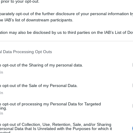
 prior to your opt-out.
rately opt-out of the further disclosure of your personal information by
legislativo n. 1/2024 a prevedere, con il
25 OTTOBR
he IAB’s list of downstream participants.
5 del DPR n. 633/1972
, che in caso di
tion may also be disclosed by us to third parties on the IAB’s List of 
no tenuti e conservati
libri, registri,
 that may further disclose it to other third parties.
ontabili
a seguito della
cessazione
 that this website/app uses one or more Google services and may gath
sta depositario possa comunicarlo
l Data Processing Opt Outs
including but not limited to your visit or usage behaviour. You may click 
dalità telematica
.
 to Google and its third-party tags to use your data for below specifi
o opt-out of the Sharing of my personal data.
ogle consent section.
In
 di mancato adempimento da parte del
lla data di entrata in vigore della norma
o opt-out of the Sale of my Personal Data.
In
to opt-out of processing my Personal Data for Targeted
ing.
trà essere trasmessa dall’ex depositario
In
30 giorni previsto per l’invio da parte
o opt-out of Collection, Use, Retention, Sale, and/or Sharing
 caso, il professionista dovrà
ersonal Data that Is Unrelated with the Purposes for which it
lected.