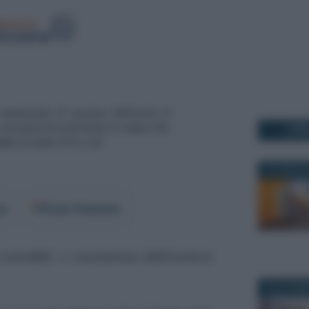
I PI
16 LUGLIO 
er
Fonti Preferite
 contabili
, la
cessazione dell’incarico
19 OTTOBR