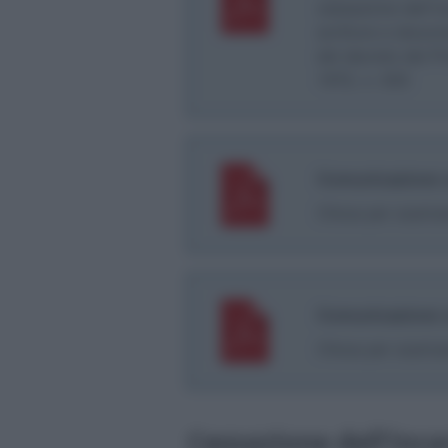
cessazione dell’inc
scritture e docume
del decreto del P
1972, n. 633
Comunicazione ce
Clicca per scarica
Comunicazione c
Clicca per scarica
Cessazione dell’incar