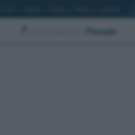
Lavoro
Moduli
Società
Bilancio
Academy