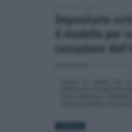
/
Contabilità e impresa
Depositario scri
il modello per 
cessazione dell’
Anna Maria D’Andrea
-
CONTABILITÀ E IMPRE
Pronte le regole per la
dell'incarico da parte del de
Il provvedimento dell'Agenzi
fornisce modello e istruzion
18 APRILE 2024