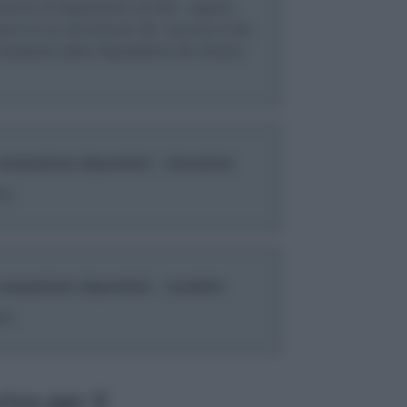
arico di depositario di libri, registri,
nti di cui all’articolo 35, comma 3-bis,
residente della Repubblica 26 ottobre
ssazione depositari - istruzioni
re
essazione depositari - modello
re
ico per il