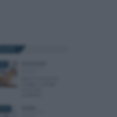
Ù LETTI
Cristina Cherubini
-
2020
CONTABILITÀ E
IMPRESA
Bilancio microimprese:
vantaggi e svantaggi
forma super
semplificata
Carla Mele
-
E 2023
CONTABILITÀ E
IMPRESA