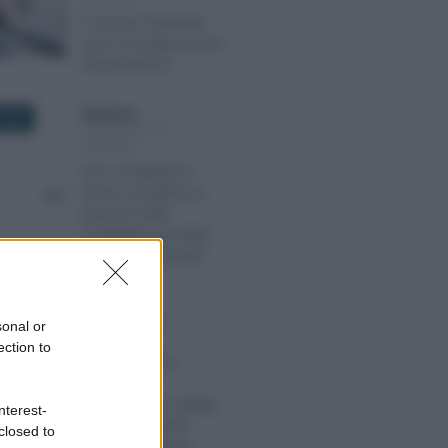
Cessione d’azienda:
quali conseguenze per
l’imprenditore?
Redazione
-
2023
CONTABILITÀ E
IMPRESA
Hub Contabilità di
Qonto semplifica la
gestione della
contabilità aziendale
per i commercialisti
Rosy D’Elia
-
E 2019
CONTABILITÀ E
sonal or
IMPRESA
ection to
Professionisti e
semplificati:
dietrofront su obbligo
nterest-
di conto corrente
closed to
bancario dedicato