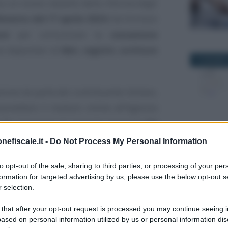
a un nuovo tassello della riforma degli
mento del 17 aprile 2024
che fornisce
ni
per comunicare la
cessazione
x depositari di
libri, registri, scritture
13 GIUGNO 
one da parte del contribuente titolare,
rasmettere il modulo online all’Agenzia
 alle cessazioni di incarichi avvenute
dal
io si attende il lancio della specifica
nefiscale.it -
Do Not Process My Personal Information
28 OTTOBR
to opt-out of the sale, sharing to third parties, or processing of your per
formation for targeted advertising by us, please use the below opt-out s
 contabili, pronto il
 selection.
are online la
 that after your opt-out request is processed you may continue seeing i
ased on personal information utilized by us or personal information dis
rico