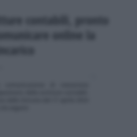
tture contabili, pronto
comunicare online la
incarico
SA
 comunicazione di cessazione
positario delle scritture contabili.
a delle Entrate del 17 aprile 2024
i da seguire