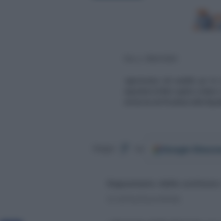
Google
Discov
Segui
su
Depositario delle scritture
si comunica online.