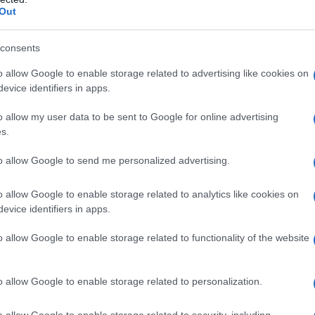
cliente
depositante tramite posta
Out
ttera raccomandata A/R.
consents
o allow Google to enable storage related to advertising like cookies on
evice identifiers in apps.
o allow my user data to be sent to Google for online advertising
s.
to allow Google to send me personalized advertising.
o allow Google to enable storage related to analytics like cookies on
evice identifiers in apps.
o allow Google to enable storage related to functionality of the website
ti nelle istruzioni alla compilazione del
delle Entrate il 17 aprile 2024
.
o allow Google to enable storage related to personalization.
trasmessa
esclusivamente in modalità
o allow Google to enable storage related to security, including