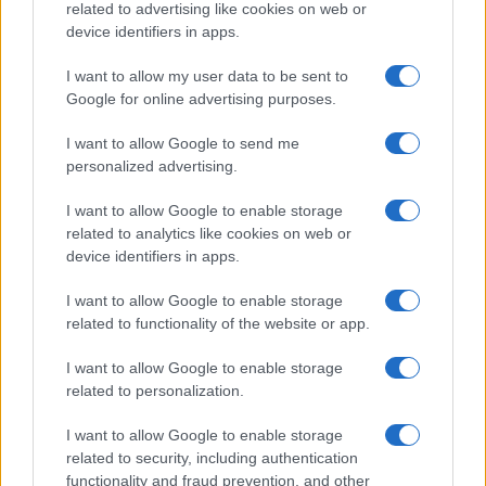
related to advertising like cookies on web or
device identifiers in apps.
Iscriviti alla nostra
NEWSLETTER
I want to allow my user data to be sent to
Google for online advertising purposes.
Resta informato su notizie, aggiornamenti fiscali
I want to allow Google to send me
e moduli scaricabili!
personalized advertising.
I want to allow Google to enable storage
related to analytics like cookies on web or
device identifiers in apps.
I want to allow Google to enable storage
Acconsento al
trattamento dei dati personali
ai sensi degli
related to functionality of the website or app.
articoli 13-14 del GDPR 2016/679.
I want to allow Google to enable storage
related to personalization.
I want to allow Google to enable storage
Informazione Fiscale S.r.l. - P.I. / C.F.: 13886391005
related to security, including authentication
Testata giornalistica iscritta presso il Tribunale di Velletri al n°
functionality and fraud prevention, and other