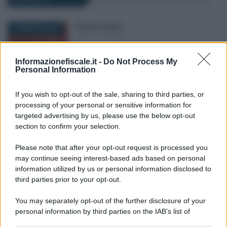
Eleonora Capizzi
-
21 MAGGIO 2021
LEGGI E PRASSI
Bonus sportivi nel Decreto
Sostegni bis: requisiti e
Informazionefiscale.it -
Do Not Process My
importo
Personal Information
If you wish to opt-out of the sale, sharing to third parties, or
Francesco Rodorigo
-
3 FEBBRAIO 2026
processing of your personal or sensitive information for
LEGGI E PRASSI
targeted advertising by us, please use the below opt-out
Bonus assunzioni nella ZES:
section to confirm your selection.
via libera alle domande in
attesa della proroga
Please note that after your opt-out request is processed you
may continue seeing interest-based ads based on personal
information utilized by us or personal information disclosed to
Rosy D’Elia
-
LEGGI E PRASSI
11 GIUGNO 2021
third parties prior to your opt-out.
Contributi INPS artigiani e
commercianti: utili senza
You may separately opt-out of the further disclosure of your
lavoro esclusi dalla base
personal information by third parties on the IAB’s list of
imponibile
downstream participants.