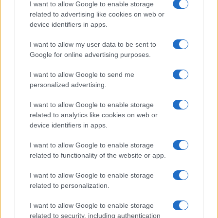
I want to allow Google to enable storage
related to advertising like cookies on web or
device identifiers in apps.
Iscriviti alla nostra
NEWSLETTER
I want to allow my user data to be sent to
Google for online advertising purposes.
Resta informato su notizie, aggiornamenti fiscali
I want to allow Google to send me
e moduli scaricabili!
personalized advertising.
I want to allow Google to enable storage
related to analytics like cookies on web or
device identifiers in apps.
I want to allow Google to enable storage
Acconsento al
trattamento dei dati personali
ai sensi degli
related to functionality of the website or app.
articoli 13-14 del GDPR 2016/679.
I want to allow Google to enable storage
related to personalization.
I want to allow Google to enable storage
Informazione Fiscale S.r.l. - P.I. / C.F.: 13886391005
related to security, including authentication