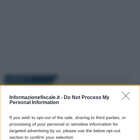
I PIÙ LETTI
Francesco Rodorigo
-
Informazionefiscale.it -
Do Not Process My
27 MARZO 2026
LEGGI E PRASSI
Personal Information
Naspi: dichiarazione dei
redditi entro il 31 marzo
If you wish to opt-out of the sale, sharing to third parties, or
processing of your personal or sensitive information for
targeted advertising by us, please use the below opt-out
section to confirm your selection.
Francesco Rodorigo
-
29 MAGGIO 2025