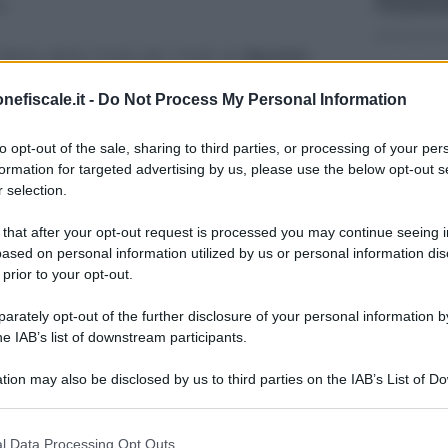
.
libera della Corte dei Conti al
decreto
el Lavoro
, atteso a breve in Gazzetta
nefiscale.it -
Do Not Process My Personal Information
4 AGOSTO 
to opt-out of the sale, sharing to third parties, or processing of your per
re le regole relative all’
ISEE
, che si
formation for targeted advertising by us, please use the below opt-out s
 selection.
isposizione del
nuovo modello di DSU
dizioni specifiche sono previste ai fini
 that after your opt-out request is processed you may continue seeing i
ased on personal information utilized by us or personal information dis
miliare
in caso di separazione, divorzio
12 SETTEM
 prior to your opt-out.
rately opt-out of the further disclosure of your personal information by
he IAB’s list of downstream participants.
, calcolo dell’ISEE
tion may also be disclosed by us to third parties on the IAB’s List of 
oc per il nucleo
 that may further disclose it to other third parties.
19 AGOSTO
 that this website/app uses one or more Google services and may gath
l Data Processing Opt Outs