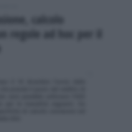
odello Isee
sione, calcolo
on regole ad hoc per il
e
eso il 18 dicembre l’avvio delle
he prende il posto del reddito di
o sarà possibile utilizzare l’ISEE
lo per le mensilità seguenti. Da
ecifiche di calcolo contenute nel
ella DSU