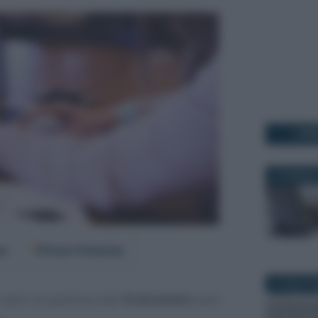
I PI
23 GENNAIO
er
Fonti Preferite
8 LUGLIO 2
 nastri di partenza: dal
18 dicembre
sarà