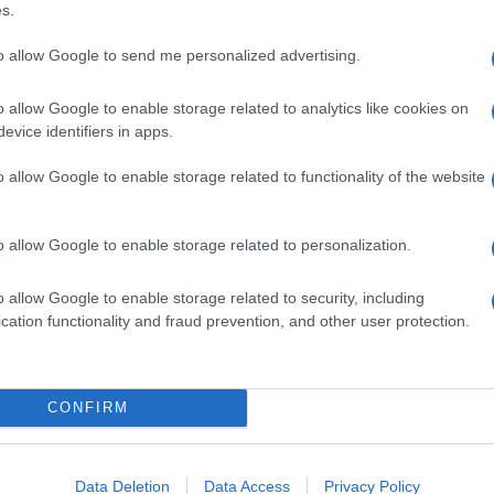
s.
ortate con il fine di intercettare l’avvio
to allow Google to send me personalized advertising.
 di inclusione, ambedue relative
miliare
del richiedente.
o allow Google to enable storage related to analytics like cookies on
evice identifiers in apps.
o allow Google to enable storage related to functionality of the website
o allow Google to enable storage related to personalization.
o allow Google to enable storage related to security, including
cation functionality and fraud prevention, and other user protection.
CONFIRM
 o divorzio
, viene previsto che i coniugi
o qualora
autorizzati a risiedere nella
Data Deletion
Data Access
Privacy Policy