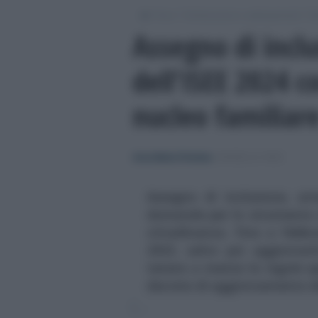
/
/
/
Fisco
Dichiarazioni e adempimenti
M
Assegno di inclu
dell’ISEE 2024 c
nucleo familiar
Anna Maria D’Andrea
-
MODELLO ISEE
Assegno di inclusione, att
domande per lo strumento c
cittadinanza. Fino a febbrai
2023, salvo poi aggiornar
tenere a mente le regole sp
decreto di aggiornamento d