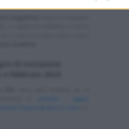
ioni anagrafiche
relative a componenti
are, in assenza di modifiche in merito
indi si continua a vivere sotto lo stesso
eriori modifiche
.
no di inclusione
o a febbraio 2024
o ISEE
, l’avvio delle domande dal 18
possibilità di
avvalersi - seppur
azioni relative all’anno in corso
e in