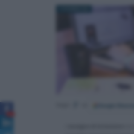
16 DICEMBRE 2023
Google
Discov
Segui
su
33
L’
assegno di inclusione
è ai