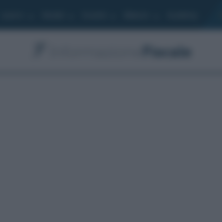
Lavoro
Moduli
Società
Bilancio
Academy