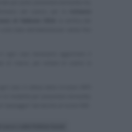
ntale per poter presentare domanda ma,
inistero del Lavoro, per le
richieste
mese di febbraio 2024
, la verifica dei
 sulla base dell’attestazione valida fino
n ogni caso necessario aggiornare il
e di marzo, per evitare di subire la
ogni caso in attesa della circolare INPS
le e le modalità per presentare domanda,
 al “passaggio” dal vecchio al nuovo ISEE.
 Lavoro e delle Politiche Sociali