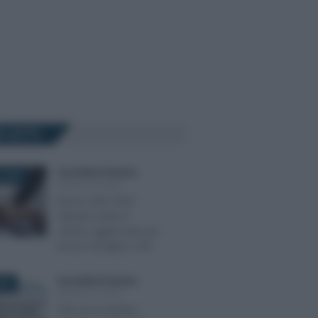
Ù LETTI
Anna Maria D’Andrea
-
 2026
MODELLO ISEE
Nuovo ISEE 2026:
debutta online il
calcolo aggiornato per
bonus famiglia e ADI
Anna Maria D’Andrea
-
022
MODELLO ISEE
ISEE precompilato,