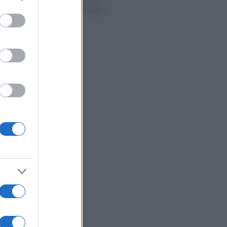
to grant or
documenti, calcolo e
ed purposes
scadenza