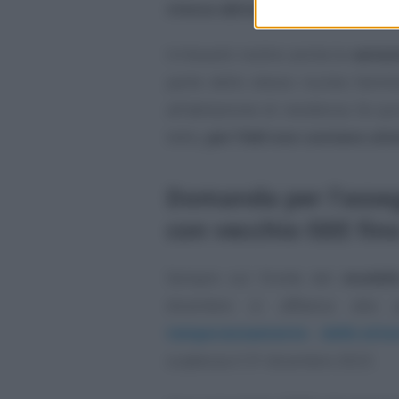
stessa abitazione
.
Irrilevanti inoltre anche le
variaz
parte dello stesso nucleo famili
all’abitazione di residenza. Se qu
tetto,
per l’AdI non contano ult
Domanda per l’asseg
con vecchio ISEE fin
Sempre sul fronte del
modell
dicembre si affianca alla 
temporaneamente - delle attest
scadenza il 31 dicembre 2023.