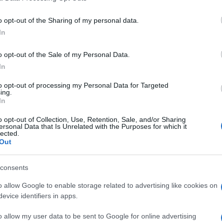
including but not limited to your visit or usage behaviour. You may click 
 to Google and its third-party tags to use your data for below specifi
l’assegno di inclusione
in caso di
ISEE
o opt-out of the Sharing of my personal data.
ogle consent section.
In
uperiore alla soglia di
9.360 euro
.
o opt-out of the Sale of my Personal Data.
iste, che si affianca alla necessità che
In
dichiarante sia presente almeno un
to opt-out of processing my Personal Data for Targeted
norenne, con almeno 60 anni di età o
ing.
In
e inserito in programma di cura e
o opt-out of Collection, Use, Retention, Sale, and/or Sharing
ri territoriali certificato dalla pubblica
ersonal Data that Is Unrelated with the Purposes for which it
lected.
Out
lcolo dell’ISEE 2024
ai fini dell’assegno
consents
arsi sulle regole specifiche previste,
o allow Google to enable storage related to advertising like cookies on
 compilazione della
DSU aggiornate
dal
evice identifiers in apps.
o direttoriale del 13 dicembre.
o allow my user data to be sent to Google for online advertising