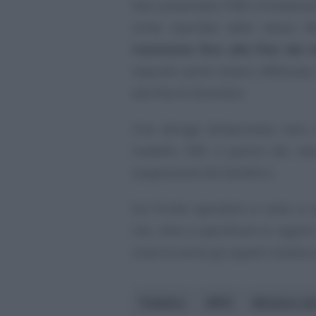
Aver presentato l’ISEE è fondame
come riportato dallo stesso M
trasmesse fino alla fine del 
requisiti potrà essere effettuata
alla fine di dicembre.
Una deroga temporanea: sarà i
modello ISEE a partire dal mes
sospensione del beneficio
Sul fronte operativo si resta in 
che, oltre a specificare le rego
chiarirà anche gli aspetti relative
Pubblico
INPS
Ministero del