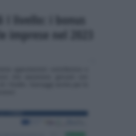
 I livello: i bonus
le imprese nel 2023
erse agevolazioni contributive e
avoro che assumono giovani con
i I livello. Vantaggi anche per le
oratori