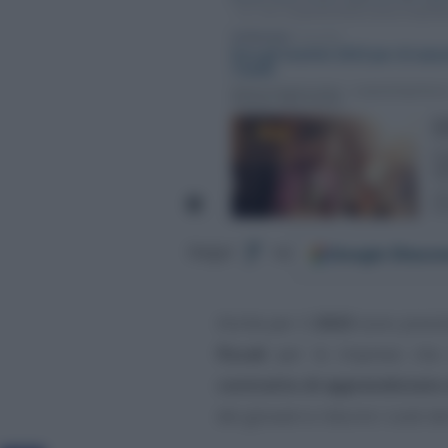
Google
Discov
Segui
su
Anche per il
2023
sono previs
fiscali
per le imprese che a
contratto di apprendistato di
dei giovani e ridurre i costi de