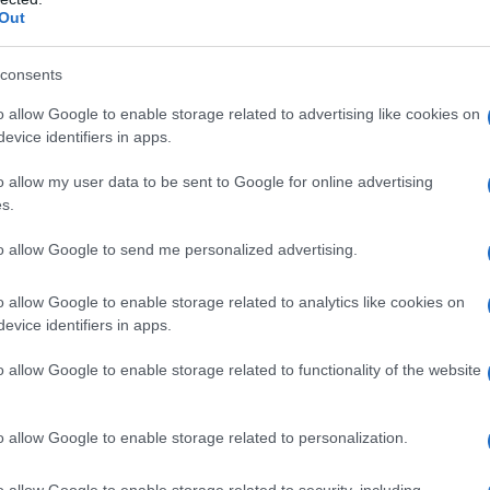
Out
consents
o allow Google to enable storage related to advertising like cookies on
evice identifiers in apps.
servata ai
giovani
di età compresa
tra i
interno di un
percorso scolastico e/o
o allow my user data to be sent to Google for online advertising
s.
to allow Google to send me personalized advertising.
 di migliorare
l’occupabilità
dei giovani
o allow Google to enable storage related to analytics like cookies on
de, sono state garantite diverse
misure
evice identifiers in apps.
osto del lavoro
attraverso benefici di
o allow Google to enable storage related to functionality of the website
iscale.
tti, l’attivazione di un contratto di
o allow Google to enable storage related to personalization.
orta numerosi vantaggi per tutti i
o allow Google to enable storage related to security, including