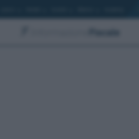
Lavoro
Moduli
Società
Bilancio
Academy