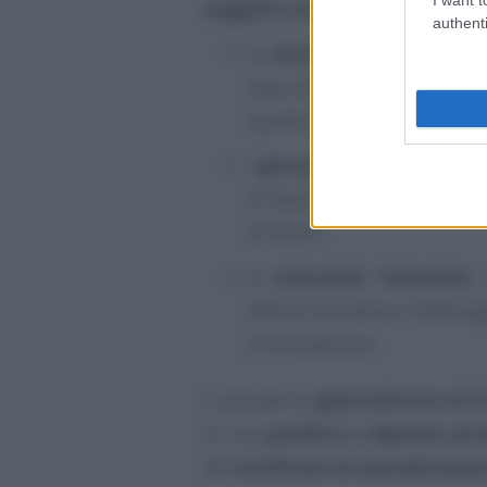
soggetti coinvolti
:
authenti
le
aziende
, che hanno la p
base alle proprie esigenze,
assolvendo a un’importante r
i
giovani
lavoratori, che han
di studio e acquisire le abil
di lavoro;
le
istituzioni formative
,
offerta formativa e fabbisog
di occupazione.
I contratti di
apprendistato di I l
di una
qualifica o diploma pro
del
certificato di specializzazi