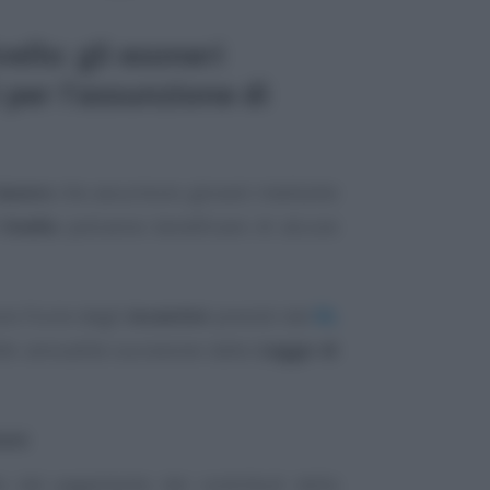
vello: gli esoneri
 per l’assunzione di
lavoro
che assumono giovani mediante
livello
potranno beneficiare di alcune
no fruire degli
incentivi
previsti dal
DL
alle annualità successive dalla
Legge di
oni
:
to dal pagamento dei contributi della