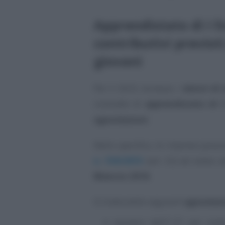
Apprendistato di I li
contributivi previsti
giovani
Per il 2023, dunque, i
datori di 
contratto di
apprendistato di I 
agevolazioni
.
Nello specifico, le imprese posso
n. 150/2015
(art. 32) ed estesi 
Bilancio 2018
.
Si tratta delle seguenti
agevolazi
esonero dell’1,31 per cen