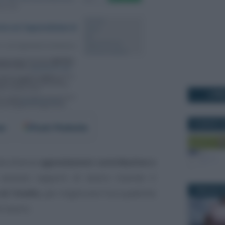
I PI
22 MARZO 2
er
Fonti Preferite
te diverse
agevolazioni contributive e
vviano rapporti di lavoro tramite il
7 MAGGIO 2
 I livello
, per migliorare l’occupabilità
l lavoro.