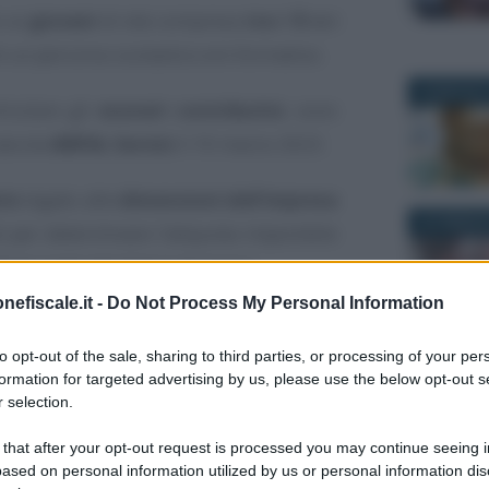
o ai
giovani
di età compresa
tra i 15 e i
 di un percorso scolastico e/o formativo.
26 MAGGIO 
ticolare gli
esoneri contributivi
, sono
ata da
ANPAL Servizi
il 10 marzo 2023.
rio
legato alle
dimensioni dell’impresa
20 FEBBRAI
 per determinare l’aliquota imponibile
ne
da parte del datore di lavoro.
nefiscale.it -
Do Not Process My Personal Information
rapporto
in contratto subordinato, è
ivo
del
100 per cento
per 3 anni nel
to opt-out of the sale, sharing to third parties, or processing of your per
25 FEBBRAI
formation for targeted advertising by us, please use the below opt-out s
 selection.
 that after your opt-out request is processed you may continue seeing i
vello: i bonus
ased on personal information utilized by us or personal information dis