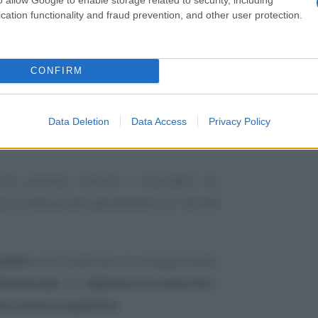
cation functionality and fraud prevention, and other user protection.
ossibilità di formare nuove risorse in
 mantenendo basso il costo del lavoro e
CONFIRM
esponsabilità sociale verso i giovani;
no la possibilità di conseguire un titolo
Data Deletion
Data Access
Privacy Policy
ità trasversali con un regolare contratto
 che possono ridurre il mismatch tra
ni professionali garantendo più facilità
ivello
sono finalizzati al conseguimento
fessionale
, del
diploma di maturità
e
one tecnica superiore
.