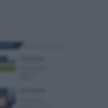
Ù LETTI
Giuseppe Guarasci
-
025
LEGGI E PRASSI
Contratto di affitto:
pagamento e
scadenza
Francesco Rodorigo
-
026
LEGGI E PRASSI
TFR al fondo di
tesoreria entro il 16