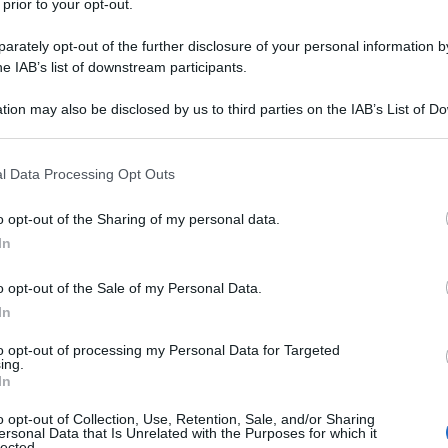
 prior to your opt-out.
mprese nel 2023
rately opt-out of the further disclosure of your personal information by
er le Politiche Attive del Lavoro, ha
he IAB’s list of downstream participants.
hi assume persone con un
contratto di
tion may also be disclosed by us to third parties on the IAB’s List of 
n particolare a tutte le
agevolazioni
 that may further disclose it to other third parties.
 di lavoro.
 that this website/app uses one or more Google services and may gath
l Data Processing Opt Outs
including but not limited to your visit or usage behaviour. You may click 
 to Google and its third-party tags to use your data for below specifi
licano solamente ai contratti a tempo
o opt-out of the Sharing of my personal data.
ogle consent section.
i anche per le
imprese
che assumono
In
distato di I livello
.
o opt-out of the Sale of my Personal Data.
In
to opt-out of processing my Personal Data for Targeted
ing.
In
o opt-out of Collection, Use, Retention, Sale, and/or Sharing
ersonal Data that Is Unrelated with the Purposes for which it
lected.