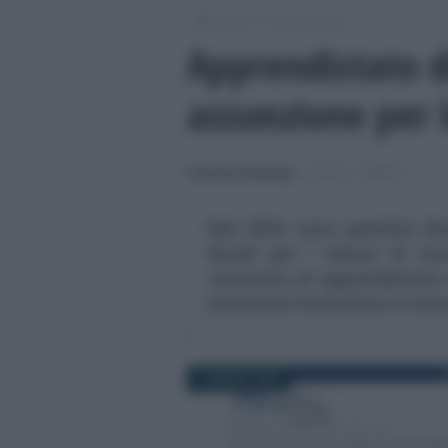
/
/
Lavoro
Leggi e prassi
Apprendistato di
assunzione per 
Francesco Rodorigo
-
LEGGI E PRASSI
Nel 2023 sono previste div
fiscali per i datori di l
contratto di apprendistato d
istituzioni formative e i lav
13 MARZO 2023