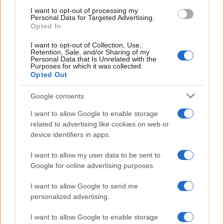
use your data for below specified purposes in below Google
I want to opt-out of processing my
consent section.
Personal Data for Targeted Advertising.
Anna Maria D’Andrea
-
IRPEF
Opted In
27 LUGLIO 2020
Bonus ristrutturazioni,
I want to opt-out of Collection, Use,
facciate ed ecobonus:
Retention, Sale, and/or Sharing of my
cessione del credito e sconto
Personal Data that Is Unrelated with the
Purposes for which it was collected.
in fattura ad ampio raggio
Opted Out
Google consents
I want to allow Google to enable storage
related to advertising like cookies on web or
device identifiers in apps.
Iscriviti alla nostra
NEWSLETTER
I want to allow my user data to be sent to
Google for online advertising purposes.
Resta informato su notizie, aggiornamenti fiscali
I want to allow Google to send me
e moduli scaricabili!
personalized advertising.
I want to allow Google to enable storage