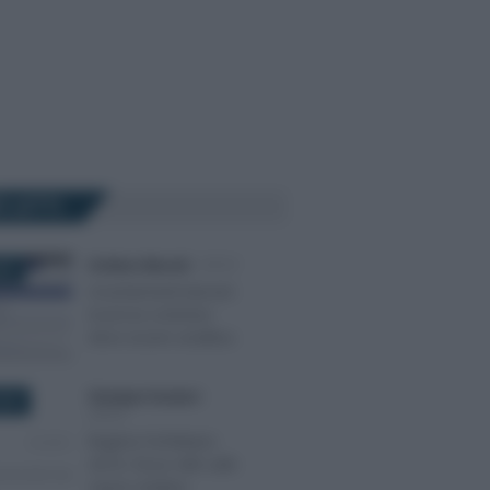
Ù LETTI
Emiliano Marvulli
-
IRPEF
022
Accertamenti bancari:
la prova contraria
deve essere analitica
Giuseppe Guarasci
-
2019
IRPEF
Regime forfettario
2019, focus AdE sulle
cause ostative