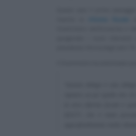
Questo sarà il primo passaggio
inserita la
riforma fiscale
vo
Viceministro dell’Economia e de
paragonato i nuovi interventi
precedente riforma degli anni ’70
Il Viceministro ha sottolineato qu
“Questa delega è una delega
ripetere un po’ quello che c’è 
la vera riforma fiscale è quel
825/71, che è stata prece
approfondimento molto rilevan