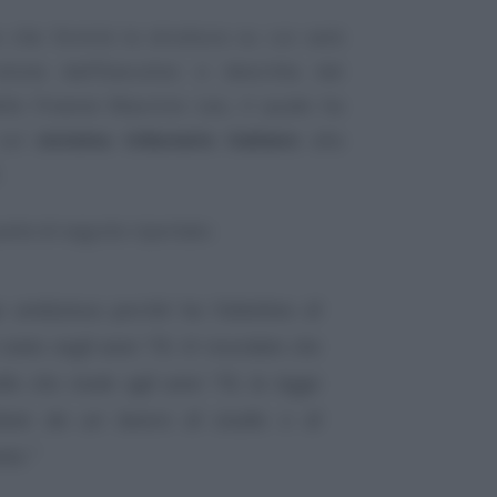
 che fornirà la struttura su cui sarà
luta dall’Esecutivo e descritta dal
lle Finanze Maurizio Leo, il quale ha
 sul
sistema tributario italiano
alla
.
anto di seguito riportato:
 ambiziosa perché ha l’obiettivo di
stato negli anni ’70. Vi ricordate che
la che risale agli anni ’70, la legge
duta da un lavoro di studio e di
te.”