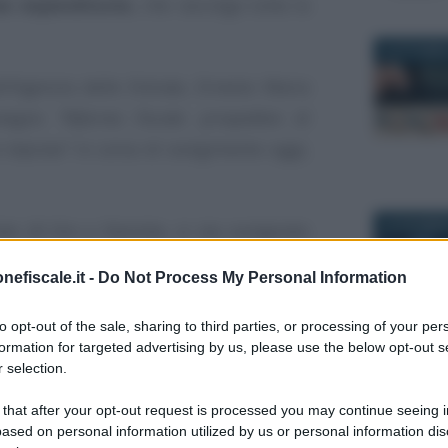
tax expenditures
, che raccolga tutta la
8 OTTOBRE
ll’Agenzia delle Entrate, Ernesto Maria
onvegno
"Riforma Fiscale: prospettive di
e imprese"
in corso di svolgimento oggi,
22 DICEMBR
Sole 24 Ore
e Deloitte, si sta svolgendo
eri a Roma.
nefiscale.it -
Do Not Process My Personal Information
iceministro dell’Economia e delle Finanze
to opt-out of the sale, sharing to third parties, or processing of your per
ore dell’Agenzia delle Entrate
Ernesto
formation for targeted advertising by us, please use the below opt-out s
 selection.
30 DICEMBR
 that after your opt-out request is processed you may continue seeing i
 ha posto l’accento sulla necessità di
ased on personal information utilized by us or personal information dis