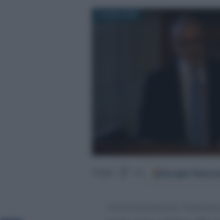
13 APRILE 2023
Google
Discov
Segui
su
L’Amministrazione finanziari