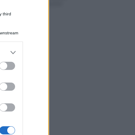
2022 sulla cessione
del credito
 third
Downstream
er and store
to grant or
ed purposes