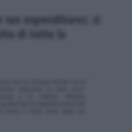
e tax expenditures: si
lta di tutta la
zare per la riforma fiscale c'è la
ativa tributaria in testi unici.
izione e di codifica affidata
r permettere la semplificazione del
re anche il testo unico sulle tax