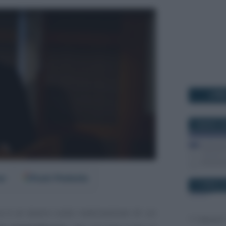
I PI
5 MARZO 2
er
Fonti Preferite
11 APRILE 
a è al lavoro sulla realizzazione di un