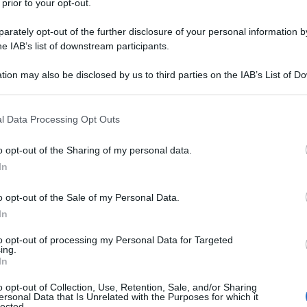
 prior to your opt-out.
va tributaria
, un percorso che passa
 norme esistenti e una codificazione che
rately opt-out of the further disclosure of your personal information by
he IAB’s list of downstream participants.
 la riforma fiscale.
tion may also be disclosed by us to third parties on the IAB’s List of 
ax expenditures: una
 that may further disclose it to other third parties.
 that this website/app uses one or more Google services and may gath
 normativa sulle
l Data Processing Opt Outs
including but not limited to your visit or usage behaviour. You may click 
 to Google and its third-party tags to use your data for below specifi
o opt-out of the Sharing of my personal data.
ogle consent section.
In
i più sarà il
testo unico sulle tax
o opt-out of the Sale of my Personal Data.
In
ra non ci credo che riusciremo a farlo
to opt-out of processing my Personal Data for Targeted
sono fiduciosi, quindi sono ammirato
ing.
In
Agenzia delle Entrate.”
o opt-out of Collection, Use, Retention, Sale, and/or Sharing
ersonal Data that Is Unrelated with the Purposes for which it
lected.