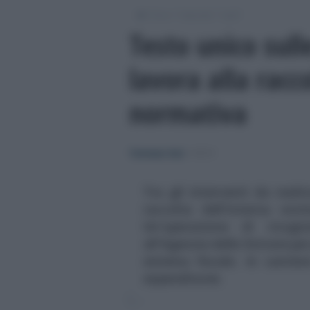
/
/
/
Fisco
Imposte
Irpef
Testo unico sull
lavora alla racco
normativa
Tommaso Gavi
-
IRPEF
Tra gli interventi da realiz
raccolta dell'interna norm
Un'operazione di ricogn
all'Agenzia delle Entrate pe
sistema fiscale. In cantie
expenditures