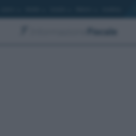
Lavoro
Moduli
Società
Bilancio
Academy