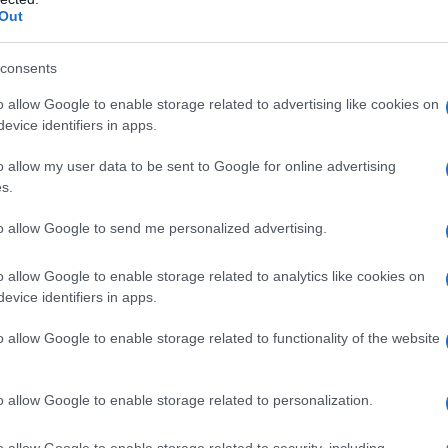
ell’Agenzia delle Entrate ha descritto
Out
nizione e codifica della normativa
a relativa alle
agevolazioni fiscali.
consents
o allow Google to enable storage related to advertising like cookies on
evice identifiers in apps.
o allow my user data to be sent to Google for online advertising
s.
to allow Google to send me personalized advertising.
o allow Google to enable storage related to analytics like cookies on
evice identifiers in apps.
o allow Google to enable storage related to functionality of the website
fini,
nel corso del convegno
"Riforma
o allow Google to enable storage related to personalization.
ione. Cosa cambia per le imprese"
in
 soffermato sulla necessità di trovare
o allow Google to enable storage related to security, including