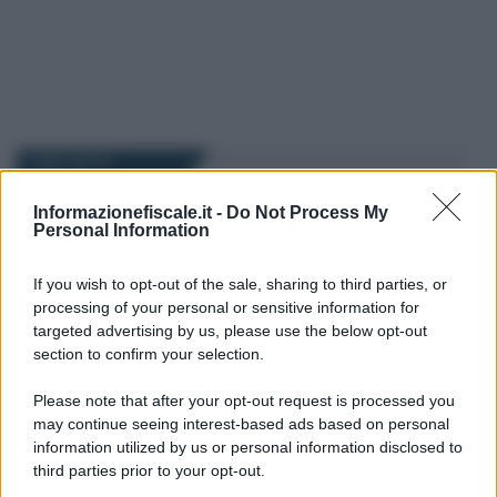
I PIÙ LETTI
Informazionefiscale.it -
Do Not Process My
Francesco Rodorigo
-
Personal Information
19 GENNAIO 2026
LEGGI E PRASSI
Indennità di discontinuità
If you wish to opt-out of the sale, sharing to third parties, or
lavoratori dello spettacolo
processing of your personal or sensitive information for
2026: requisiti e domanda
targeted advertising by us, please use the below opt-out
section to confirm your selection.
Alessio Mauro
-
LEGGI E PRASSI
14 MARZO 2026
Please note that after your opt-out request is processed you
NASpI: dimissioni per giusta
may continue seeing interest-based ads based on personal
causa se il datore non versa
information utilized by us or personal information disclosed to
i contributi
third parties prior to your opt-out.