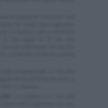
la data da annotare per la prima e/o unica
inquies. Per questa misura agevolativa
orni di tolleranza. Inoltre, il termine del
 chi deve pagare la 13ª rata della
 rata della riammissione, che potranno
osto considerando la tolleranza prevista
 la data di scadenza della 12ª rata della
ggetti indicati dal Decreto Alluvione. La
 ultimo al 7 settembre.
 2026
: è in scadenza la 2ª rata della
er questa misura agevolativa non sono