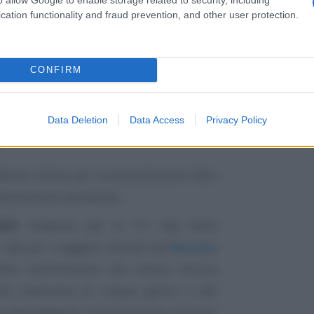
cation functionality and fraud prevention, and other user protection.
CONFIRM
arte dagli
appuntamenti in calendario
Data Deletion
Data Access
Privacy Policy
adenza ultima per la presentazione della
ottamazione quinquies;
026
: scadenza per la 12ª rata della
rata per i soggetti indicati dal
Decreto
ella riammissione alla stessa misura
ella tolleranza di cinque giorni e del
ce del weekend, l’ultimo giorno utile per