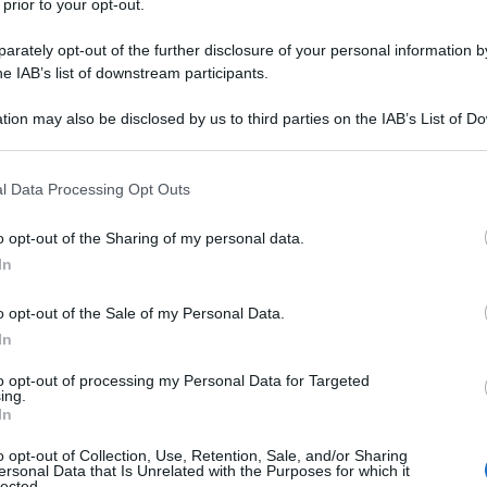
 prior to your opt-out.
VEDI SU ACADEMY
rately opt-out of the further disclosure of your personal information by
he IAB’s list of downstream participants.
ies al via, la
tion may also be disclosed by us to third parties on the IAB’s List of 
uo corso: sette
 that may further disclose it to other third parties.
 that this website/app uses one or more Google services and may gath
l Data Processing Opt Outs
including but not limited to your visit or usage behaviour. You may click 
 to Google and its third-party tags to use your data for below specifi
o opt-out of the Sharing of my personal data.
quies
, nel periodo finale dei pagamenti
ogle consent section.
In
 gestione del calendario delle
scadenze
.
o opt-out of the Sale of my Personal Data.
r il versamento delle rate dovute dal
In
i accavallano
, e tenere bene a mente la
to opt-out of processing my Personal Data for Targeted
ing.
iù centrale.
In
o opt-out of Collection, Use, Retention, Sale, and/or Sharing
dera, inoltre, che per la rateizzazione
ersonal Data that Is Unrelated with the Purposes for which it
lected.