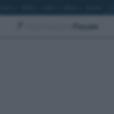
Lavoro
Moduli
Società
Bilancio
Academy