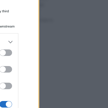
Scadenze fiscali
agosto 2023,
 third
versamenti e
adempimenti dopo la
pausa estiva
Downstream
er and store
to grant or
ed purposes