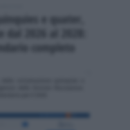
adenze fiscali
inquies e quater,
e dal 2026 al 2028:
endario completo
della rottamazione quinquies e
genzia delle Entrate Riscossione.
lendario per il 2026