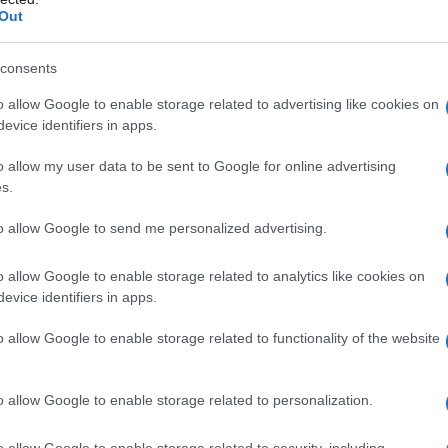
Bilancio 2026 il rispetto delle scadenze
Out
no il termine di
cinque giorni di
consents
o allow Google to enable storage related to advertising like cookies on
nno alla rottamazione quinquies, e in
evice identifiers in apps.
gamenti della rottamazione quater, si va
o allow my user data to be sent to Google for online advertising
 annotare e regole da considerare.
s.
to allow Google to send me personalized advertising.
R ha messo a disposizione, sul proprio
o relativo alle rottamazioni.
o allow Google to enable storage related to analytics like cookies on
evice identifiers in apps.
o allow Google to enable storage related to functionality of the website
o allow Google to enable storage related to personalization.
o allow Google to enable storage related to security, including