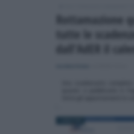
/
/
/
Fisco
Dichiarazioni e adempimenti
Sc
Rottamazione qu
tutte le scadenz
dall’AdER il cal
Anna Maria D’Andrea
-
SCADENZE FISCALI
Uno scadenzario completo 
quater: a pubblicarlo è l'A
Sette gli appuntamenti in ca
1 APRILE 2026