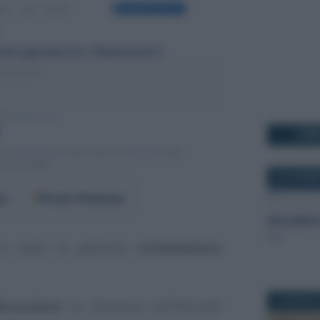
I PI
30 DICEMBR
er
Fonti Preferite
i nastri di partenza,
rottamazione
1 AGOSTO 
iscossione
fa chiarezza sull’intricato