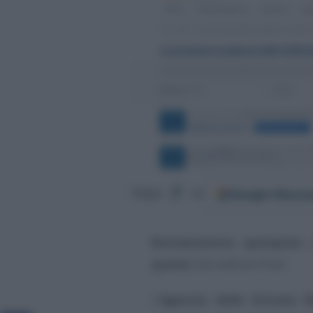
Google
Discov
Segui
su
Rottamazione quinquies
a
quater
alle battute finali.
L’
Agenzia delle Entrate R