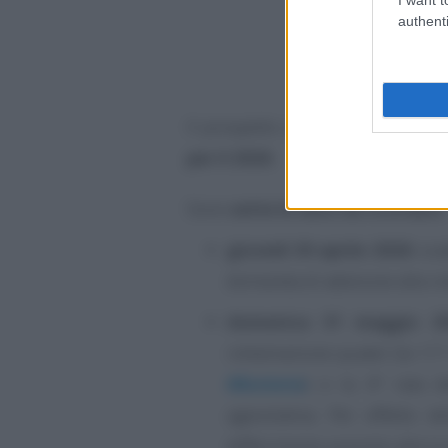
authenti
Il prospetto accessibile online p
per il 2026
.
Sono
sette le date da ricordare
:
giovedì 30 aprile 2026
: sc
domanda di adesione alla r
domenica 31 maggio 2
rottamazione quater (la 11ª 
Alluvione
) e la 4ª rata d
agevolativa. Per effetto d
differimento previsto alla lu