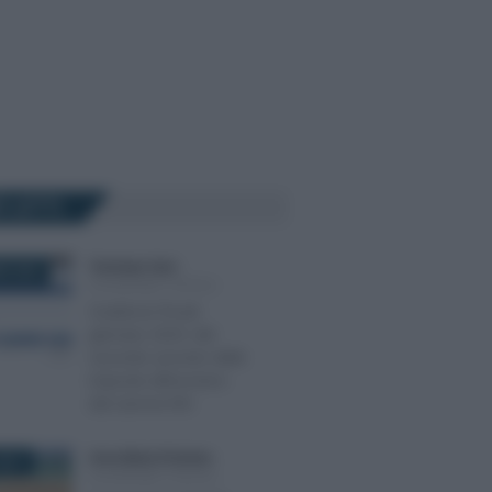
Ù LETTI
Tommaso Gavi
-
E 2024
SCADENZE FISCALI
Scadenze fiscali
gennaio 2025: dal
secondo acconto delle
imposte all’esonero
dal canone RAI
Anna Maria D’Andrea
-
2017
SCADENZE FISCALI