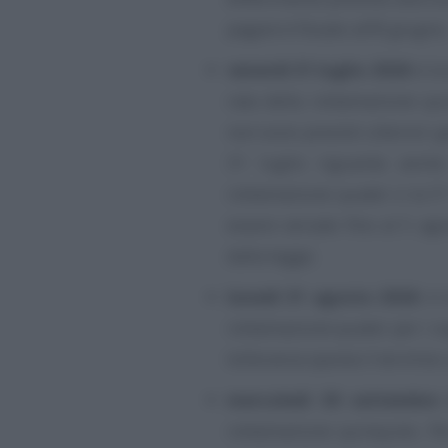
pagare è fissato all’8 giugno;
venerdì 31 luglio 2026
: è 
rata della rottamazione qu
non sono previsti ulteriori gi
31 luglio riguarda anche
rottamazione quater e la 5ª
essere versate fino al 5 ag
dalla legge;
lunedì 31 agosto 2026
: è
rottamazione quater per i so
tolleranza sposta il termine
mercoledì 30 settembre
rottamazione quinquies. P