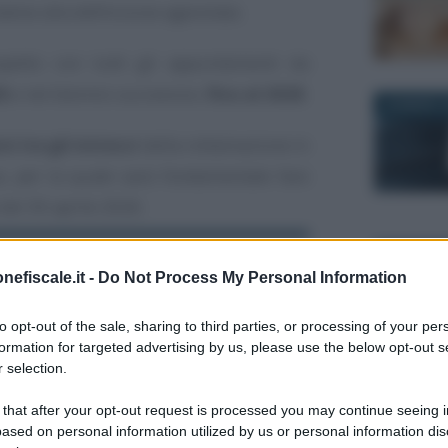
ative alla definizione agevolata.
ospetto con tutti gli appuntamenti da
6
e nel biennio successivo,
fino al 2028
.
26 MARZO 2
si tra gli intrecci
della rottamazione in
a, per la quale sarà fondamentale fare
del 30 aprile 2026.
30 GIUGNO 
Rottamazione quinquies:
nefiscale.it -
Do Not Process My Personal Information
tutto quello che devi
sapere prima di fare
to opt-out of the sale, sharing to third parties, or processing of your per
domanda. Guida pratica
formation for targeted advertising by us, please use the below opt-out s
 selection.
e videocorso
 that after your opt-out request is processed you may continue seeing i
Academy: 40,00 €
ased on personal information utilized by us or personal information dis
1 AGOSTO 