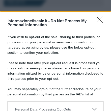
I PIÙ LETTI
Giovambattista Palumbo
-
11 DICEMBRE 2025
DICHIARAZIONE DEI REDDITI
Informazionefiscale.it -
Do Not Process My
Personal Information
High frequency trading:
tassazione e analisi del
fenomeno
If you wish to opt-out of the sale, sharing to third parties, or
processing of your personal or sensitive information for
targeted advertising by us, please use the below opt-out
Anna Maria D’Andrea
-
section to confirm your selection.
23 LUGLIO 2024
DICHIARAZIONE DEI REDDITI
Flat tax medici e infermieri:
Please note that after your opt-out request is processed you
come funziona la tassa del
may continue seeing interest-based ads based on personal
15 per cento sugli
information utilized by us or personal information disclosed to
straordinari
third parties prior to your opt-out.
You may separately opt-out of the further disclosure of your
Gianfranco Antico
-
personal information by third parties on the IAB’s list of
19 APRILE 2025
DICHIARAZIONE DEI REDDITI
downstream participants.
Il pane caldo può essere
“evaso”
Personal Data Processing Opt Outs
This information may also be disclosed by us to third parties