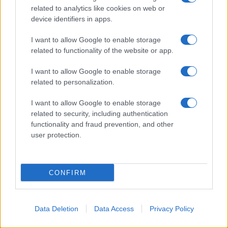
IPOTECARIE E CATASTALI
related to analytics like cookies on web or
Bonus prima casa e nuda
device identifiers in apps.
proprietà: per le agevolazioni
serve il cambio di residenza?
I want to allow Google to enable storage
related to functionality of the website or app.
I want to allow Google to enable storage
related to personalization.
I want to allow Google to enable storage
Iscriviti alla nostra
related to security, including authentication
NEWSLETTER
functionality and fraud prevention, and other
user protection.
Resta informato su notizie, aggiornamenti fiscali
e moduli scaricabili!
CONFIRM
Data Deletion
Data Access
Privacy Policy
1