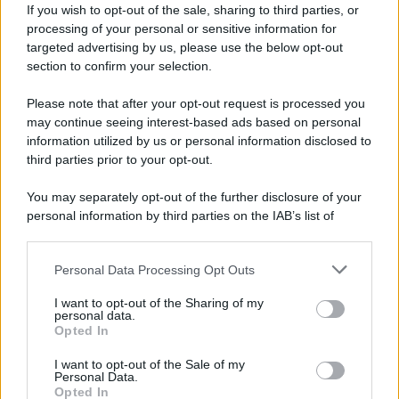
If you wish to opt-out of the sale, sharing to third parties, or
processing of your personal or sensitive information for
targeted advertising by us, please use the below opt-out
section to confirm your selection.
Please note that after your opt-out request is processed you
may continue seeing interest-based ads based on personal
information utilized by us or personal information disclosed to
I PIÙ LETTI
third parties prior to your opt-out.
You may separately opt-out of the further disclosure of your
Francesco Oliva
-
3 DICEMBRE 2017
personal information by third parties on the IAB’s list of
IMPOSTE DI REGISTRO,
IPOTECARIE E CATASTALI
downstream participants.
Nuova “marca servizi” per le
Personal Data Processing Opt Outs
This information may also be disclosed by us to third parties
tasse ipotecarie e catastali
on the IAB’s List of Downstream Participants that may further
I want to opt-out of the Sharing of my
disclose it to other third parties.
personal data.
Francesco Oliva
-
Opted In
30 LUGLIO 2019
Please note that this website/app uses one or more Google
IMPOSTE DI REGISTRO,
services and may gather and store information including but
IPOTECARIE E CATASTALI
I want to opt-out of the Sale of my
Personal Data.
not limited to your visit or usage behaviour. You may click to
Agevolazioni prima casa su
Opted In
grant or deny consent to Google and its third-party tags to