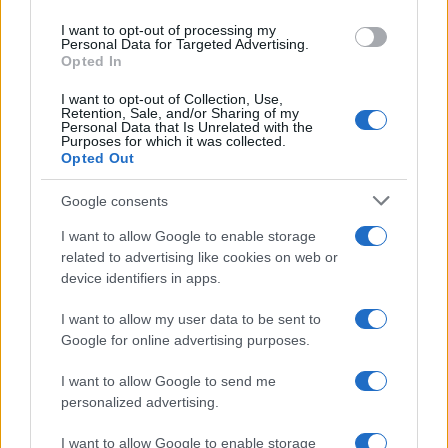
nuda proprietà e residenza
use your data for below specified purposes in below Google
estera
I want to opt-out of processing my
consent section.
Personal Data for Targeted Advertising.
Opted In
Alessio Mauro
-
19 AGOSTO 2024
I want to opt-out of Collection, Use,
IMPOSTE DI REGISTRO,
Retention, Sale, and/or Sharing of my
IPOTECARIE E CATASTALI
Personal Data that Is Unrelated with the
Purposes for which it was collected.
Acquisto immobile in
Opted Out
costruzione: le imposte da
applicare
Google consents
I want to allow Google to enable storage
Domenico Catalano
-
20 FEBBRAIO 2024
related to advertising like cookies on web or
IMPOSTE DI REGISTRO,
device identifiers in apps.
IPOTECARIE E CATASTALI
Imposta di registro atto di
I want to allow my user data to be sent to
comunione: si applica
Google for online advertising purposes.
l’aliquota dell’1 per cento
I want to allow Google to send me
personalized advertising.
Giuseppe Guarasci
-
9 NOVEMBRE 2025
IMPOSTE DI REGISTRO,
I want to allow Google to enable storage