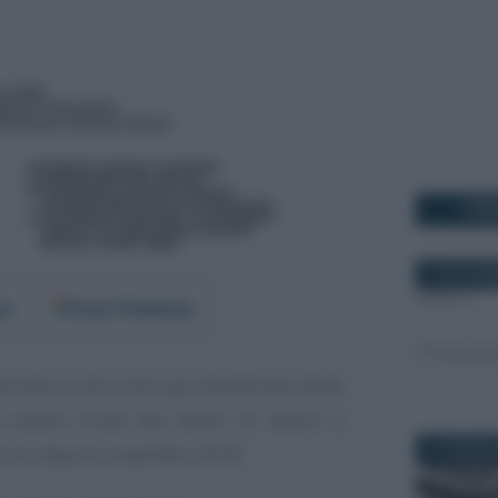
I PI
10 SETTEM
er
Fonti Preferite
pronte le istruzioni per beneficiare della
 essere fruita dai datori di lavoro a
23 FEBBRAI
vi al mese di novembre 2018.