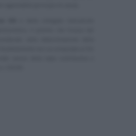
 agevolabile (principio di cassa).
ne IVS
e della collegata indicazione
nsionistico, il premio che fruisce del
siderato nella determinazione della
. Parallelamente non va computato ai fini
ale annuo della base contributiva e
 n. 335/95.