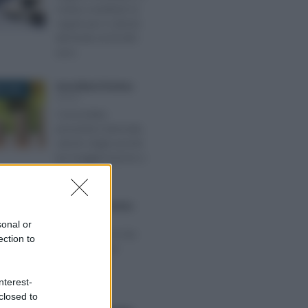
rivalsa contributi: le
regole per il calcolo
del limite di 65.000
euro
Anna Maria D’Andrea
-
E 2024
IRPEF
Concordato
preventivo biennale,
calcolo degli acconti
tra maggiorazione e
flat tax
Anna Maria D’Andrea
-
RE 2023
IRPEF
sonal or
IRPEF 2024, no tax
ection to
area unica per
dipendenti e
pensionati
nterest-
closed to