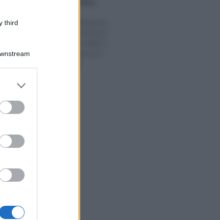
Anna Maria D’Andrea
-
2020
IRPEF
Bonus ristrutturazioni,
 third
facciate ed ecobonus:
cessione del credito e
sconto in fattura ad
Downstream
ampio raggio
er and store
to grant or
ed purposes