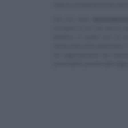
mese di corresponsione del premio
Alla luce della
decontribuzio
normativa ai fini del calcolo pe
beneficio in esame non va con
retribuzione ai fini pensionistici
del raggiungimento del massim
pensionabile, previsto dalla legge