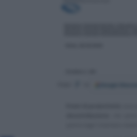
Google
Discov
Segui
su
Premi di produttività
: sono 
decontribuzione
, che potrà
partire dagli Uniemens relati