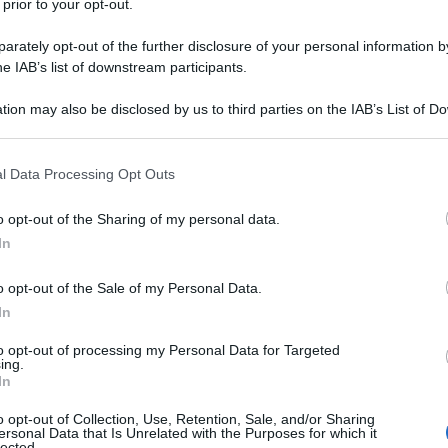
e
degli stessi.
 prior to your opt-out.
27 LUGLIO 
rately opt-out of the further disclosure of your personal information by
 il massimale di 4.000 euro dei premi
he IAB’s list of downstream participants.
one del limite generale di 3.000 euro e,
tion may also be disclosed by us to third parties on the IAB’s List of 
ltato non superiore a 800,00 euro
una
 that may further disclose it to other third parties.
ributi dovuti dal datore di lavoro e
 that this website/app uses one or more Google services and may gath
l Data Processing Opt Outs
arico del dipendente.
including but not limited to your visit or usage behaviour. You may click 
 to Google and its third-party tags to use your data for below specifi
o opt-out of the Sharing of my personal data.
ogle consent section.
In
o opt-out of the Sale of my Personal Data.
In
to opt-out of processing my Personal Data for Targeted
ing.
In
o opt-out of Collection, Use, Retention, Sale, and/or Sharing
ersonal Data that Is Unrelated with the Purposes for which it
lected.