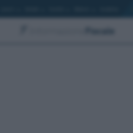
Lavoro
Moduli
Società
Bilancio
Academy