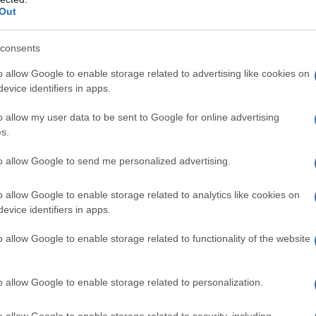
Out
a pubblicata a seguito delle modifiche
consents
oni sui premi di risultato con l’articolo
tiene le
istruzioni e le regole di
o allow Google to enable storage related to advertising like cookies on
evice identifiers in apps.
premi di risultato non superiori a 800
o allow my user data to be sent to Google for online advertising
s.
mi di produttività:
to allow Google to send me personalized advertising.
ircolare INPS n. 104
o allow Google to enable storage related to analytics like cookies on
evice identifiers in apps.
cata il 18 ottobre 2018
chiarisce che i
o allow Google to enable storage related to functionality of the website
e della
decontribuzione dei premi di
o senza preventiva autorizzazione da
o allow Google to enable storage related to personalization.
 inviare domanda.
o allow Google to enable storage related to security, including