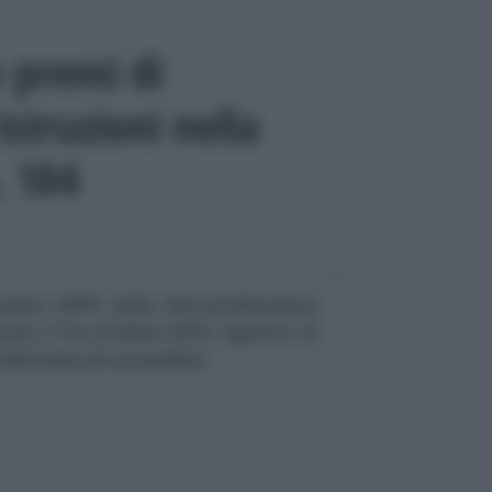
 premi di
istruzioni nella
. 104
uzioni INPS sulla decontribuzione
cata il 18 ottobre 2018. Sgravio al
s del mese di novembre.