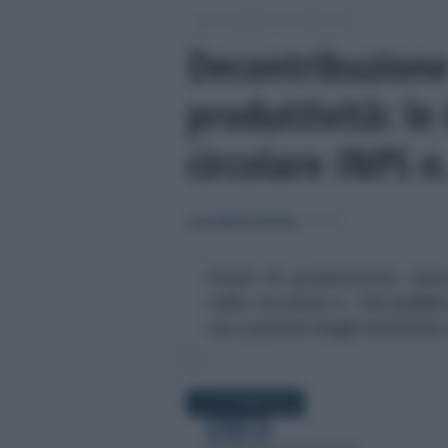
/
/
/
Fisco
Imposte
Irpef
Decontribuzione
produttività: le 
circolare INPS n
Anna Maria D’Andrea
-
IRPEF
Premi di produttività, istr
nella circolare n. 104 pubbli
via a partire dagli Uniemen
19 OTTOBRE 2018