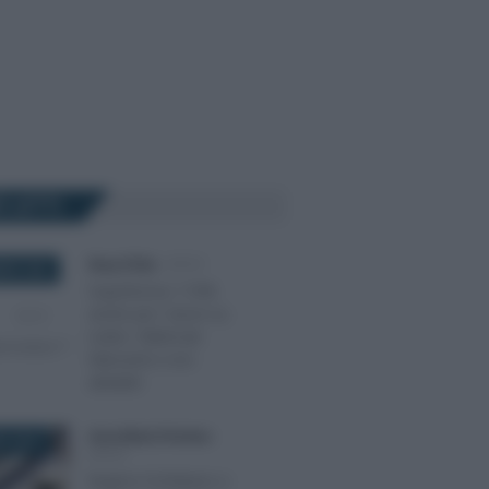
Ù LETTI
Rosy D’Elia
-
IRPEF
BRE 2020
Superbonus 110%
anche per i lavori su
ruderi, fabbricati
fatiscenti e non
abitabili
Anna Maria D’Andrea
-
O 2019
IRPEF
Regime forfettario e