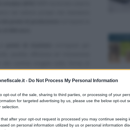
18 ottobre 2018
l’INPS ha fornito tutte le
avoro del settore privato che intendono
 dei premi di produzione
corrisposti ai
 di 800 euro
.
11 OTTOBR
 ai
premi di risultato
corrisposti per
vità, qualità, efficienza ed innovazione
ché alle somme erogate sotto forma di
impresa. Per beneficiare dello
sgravio
li importi siano erogati in esecuzione di
nefiscale.it -
Do Not Process My Personal Information
10 NOVEMB
ali
depositati presso l’Ispettorato del
to opt-out of the sale, sharing to third parties, or processing of your per
formation for targeted advertising by us, please use the below opt-out s
 selection.
ha modificato la normativa riguardante la
 that after your opt-out request is processed you may continue seeing i
i risultato introducendo, a determinate
ased on personal information utilized by us or personal information dis