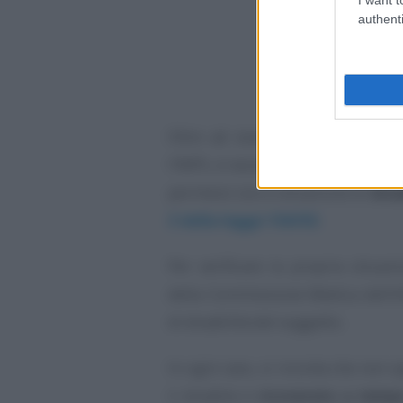
authenti
Oltre ad essere, ovviamente, lav
l’INPS, è necessario che la person
permessi sia in situazione di
disa
3 della legge 104/92
.
Per verificare la propria situaz
della Commissione Medica dell’AS
di disabilità del soggetto.
In ogni caso, si ricorda che non 
il disabile è
ricoverato a temp