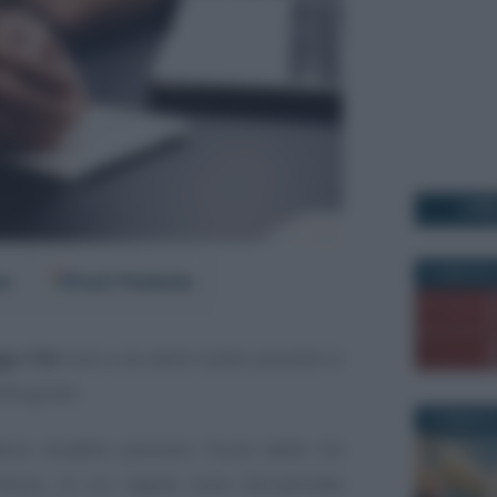
I PI
21 MAGGIO 
er
Fonti Preferite
gge 104
sono una delle tutele previste in
ità grave.
3 FEBBRAIO
atore disabile possono fruire delle tre
esso, le cui regole sono disciplinate