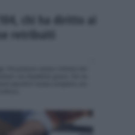
04, chi ha diritto ai
e retribuiti
ge 104 possono essere richiesti dai
iliari con disabilità grave. Chi ne
uisiti specifici? Guida completa con
utilizzo.