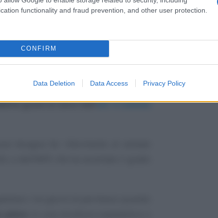
cation functionality and fraud prevention, and other user protection.
CONFIRM
oratori dipendenti e assicurati presso
Data Deletion
Data Access
Privacy Policy
a che chiede o per la quale si chiedono i
bilità grave ai sensi dell’
art. 3 comma
ione bisogna far riferimento al verbale
L e dell’INPS che ha accertato il grado
spettano i tre giorni di permesso quando
o pieno
in una struttura ospedaliera o