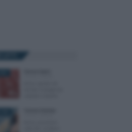
Ù LETTI
Eleonora Capizzi
-
2021
LEGGI E PRASSI
Bonus sportivi nel
Decreto Sostegni bis:
requisiti e importo
Francesco Rodorigo
-
 2026
LEGGI E PRASSI
Bonus assunzioni
nella ZES: via libera