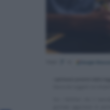
Google
Discov
Segui
su
I
permessi previsti dalla le
favore dei soggetti con disabil
Sia i familiari che il lavor
giornate aggiuntive di perm