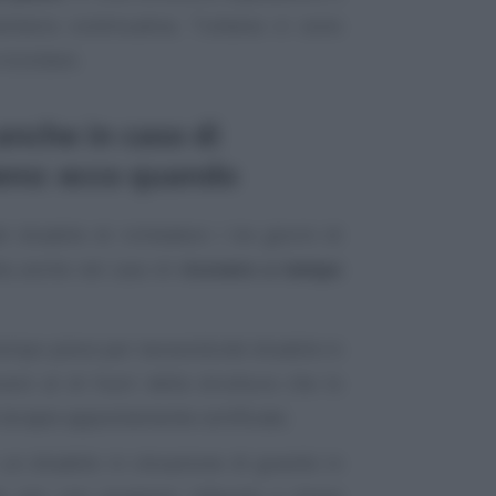
nitaria continuativa. Tuttavia vi sono
ricordare.
anche in caso di
eno: ecco quando
el disabile di richiedere i tre giorni di
ta anche nel caso di
ricovero a tempo
tempo pieno per necessità del disabile in
carsi al di fuori della struttura che lo
e terapie appositamente certificate;
n disabile in situazione di gravità in