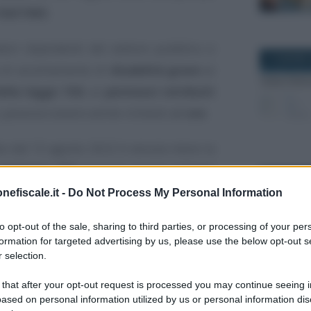
 104/1992
.
ratori dipendenti del settore pubblico e
11 GIUGNO 
o di accertamento di
disabilità grave
ai
ella legge 104
, ai
permessi retribuiti
i, possono essere anche richiesti ad
ore
.
che dal 13 agosto 2022 è venuta meno la
permessi 104
possono essere richiesti
27 MARZO 2
in relazione al medesimo familiare con
nefiscale.it -
Do Not Process My Personal Information
to opt-out of the sale, sharing to third parties, or processing of your per
formation for targeted advertising by us, please use the below opt-out s
hiederli, requisiti e regole di utilizzo.
 selection.
18 LUGLIO 
 that after your opt-out request is processed you may continue seeing i
hi ha diritto ai tre
ased on personal information utilized by us or personal information dis