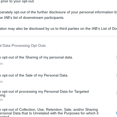
 prior to your opt-out.
buiti
rately opt-out of the further disclosure of your personal information by
a le agevolazioni previste dalla legge 104
he IAB’s list of downstream participants.
onosciuti ai lavoratori dipendenti sia del
tion may also be disclosed by us to third parties on the IAB’s List of 
tino i requisiti previsti dall’articolo 33
 that may further disclose it to other third parties.
 that this website/app uses one or more Google services and may gath
l Data Processing Opt Outs
including but not limited to your visit or usage behaviour. You may click 
 to Google and its third-party tags to use your data for below specifi
ai
tre giorni al mese di permesso
o opt-out of the Sharing of my personal data.
ogle consent section.
In
tà;
o opt-out of the Sale of my Personal Data.
In
idatari, di figli disabili in situazione di
to opt-out of processing my Personal Data for Targeted
ing.
In
ivile ai sensi dell’articolo 1, comma 20,
o opt-out of Collection, Use, Retention, Sale, and/or Sharing
, n. 76, convivente di fatto ai sensi
ersonal Data that Is Unrelated with the Purposes for which it
lected.