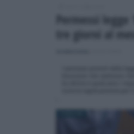
/
/
Lavoro
Leggi e prassi
Permessi legge 1
tre giorni al mes
Anna Maria D’Andrea
-
LEGGI E PRASSI
I permessi previsti dalla leg
lavoratori che assistono fam
ha diritto e quali sono i req
tutte le regole previste per l'
19 APRILE 2023