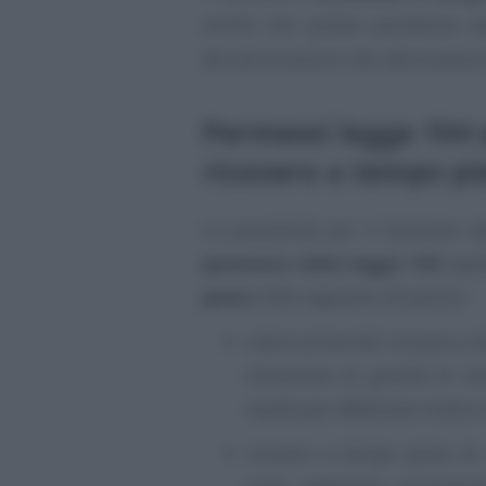
simile che presta assistenza sa
alcune eccezioni che vale la pena 
Permessi legge 104 
ricovero a tempo pi
La possibilità per il familiare d
permesso della legge 104
spet
pieno
nelle seguenti situazioni:
interruzione del ricovero a 
situazione di gravità di re
ospita per effettuare visite 
ricovero a tempo pieno di u