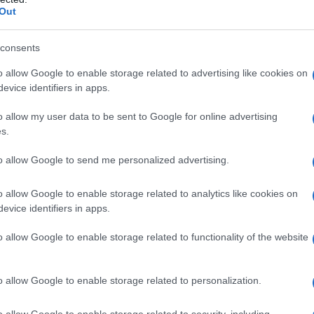
della medesima legge, parente o affine
Out
consents
zo grado soltanto qualora i genitori o il
o allow Google to enable storage related to advertising like cookies on
ne civile o il convivente di fatto della
evice identifiers in apps.
ave abbiano compiuto i sessantacinque
o allow my user data to be sent to Google for online advertising
e essi affetti da patologie invalidanti o
s.
to allow Google to send me personalized advertising.
isiti
per aver diritto ai tre giorni di
o allow Google to enable storage related to analytics like cookies on
evice identifiers in apps.
o allow Google to enable storage related to functionality of the website
o allow Google to enable storage related to personalization.
o allow Google to enable storage related to security, including