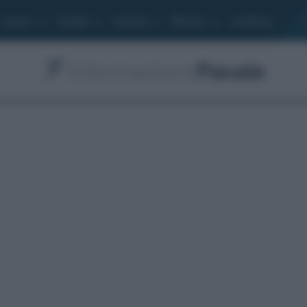
Lavoro
Moduli
Società
Bilancio
Academy