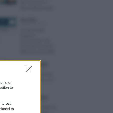
alle domande in
attesa della proroga
Rosy D’Elia
-
2021
LEGGI E PRASSI
Contributi INPS
artigiani e
commercianti: utili
senza lavoro esclusi
dalla base imponibile
Francesco Rodorigo
-
026
LEGGI E PRASSI
Naspi: dichiarazione
dei redditi entro il 31
sonal or
marzo
ection to
Francesco Rodorigo
-
2023
LEGGI E PRASSI
nterest-
Pagamento reddito di
closed to
cittadinanza luglio