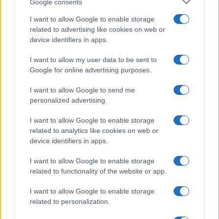
Google consents
I want to allow Google to enable storage
related to advertising like cookies on web or
device identifiers in apps.
Iscriviti alla nostra
NEWSLETTER
I want to allow my user data to be sent to
Google for online advertising purposes.
Resta informato su notizie, aggiornamenti fiscali
I want to allow Google to send me
e moduli scaricabili!
personalized advertising.
I want to allow Google to enable storage
related to analytics like cookies on web or
device identifiers in apps.
I want to allow Google to enable storage
Acconsento al
trattamento dei dati personali
ai sensi degli
related to functionality of the website or app.
articoli 13-14 del GDPR 2016/679.
I want to allow Google to enable storage
related to personalization.