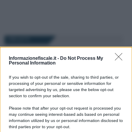
I PIÙ LETTI
Francesco Rodorigo
-
30 SETTEMBRE 2025
Informazionefiscale.it -
Do Not Process My
LEGGI E PRASSI
Personal Information
NASpI: dall’INPS la video
guida per i beneficiari
If you wish to opt-out of the sale, sharing to third parties, or
dell’indennità di
processing of your personal or sensitive information for
disoccupazione
targeted advertising by us, please use the below opt-out
section to confirm your selection.
Francesco Rodorigo
-
1 LUGLIO 2025
Please note that after your opt-out request is processed you
LEGGI E PRASSI
may continue seeing interest-based ads based on personal
Dalle pensioni ai bonus
information utilized by us or personal information disclosed to
famiglia, quanto “spende”
third parties prior to your opt-out.
l’INPS?