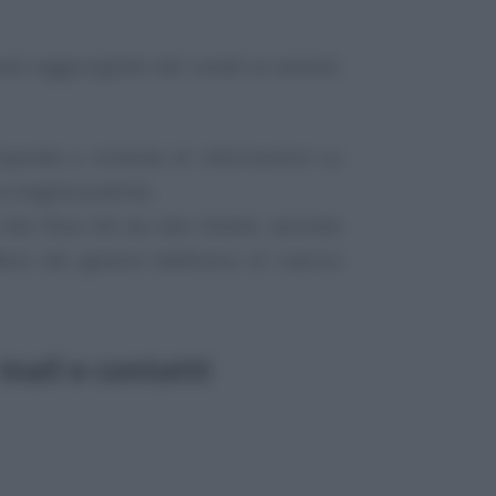
sarà raggiungibile dal lunedì al venerdì,
sponde a richieste di informazioni su
u singole pratiche.
 rete fissa che da rete mobile, secondo
ario del gestore telefonico di ciascun
 Inail e contatti