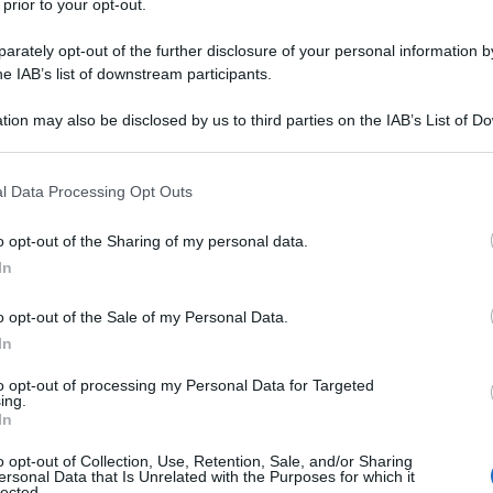
 per argomento oppure richiedere
 prior to your opt-out.
mite mail o PEC
.
rately opt-out of the further disclosure of your personal information by
1 APRILE 2
he IAB’s list of downstream participants.
ecapiti dell’Agenzia delle Entrate
, il
tion may also be disclosed by us to third parties on the IAB’s List of 
vo dal 1° luglio 2018 e quali sono i
 that may further disclose it to other third parties.
book
per la richiesta di assistenza.
 that this website/app uses one or more Google services and may gath
l Data Processing Opt Outs
including but not limited to your visit or usage behaviour. You may click 
 to Google and its third-party tags to use your data for below specifi
o opt-out of the Sharing of my personal data.
ogle consent section.
In
o opt-out of the Sale of my Personal Data.
In
to opt-out of processing my Personal Data for Targeted
ing.
In
o opt-out of Collection, Use, Retention, Sale, and/or Sharing
ersonal Data that Is Unrelated with the Purposes for which it
lected.