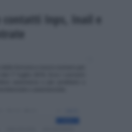
contatti Inps, Inail e
ntrate
 delle Entrate e nuovo numero per
dal 1° luglio 2018. Ecco i contatti
edere assistenza o per problemi o
evidenziale o assistenziale.