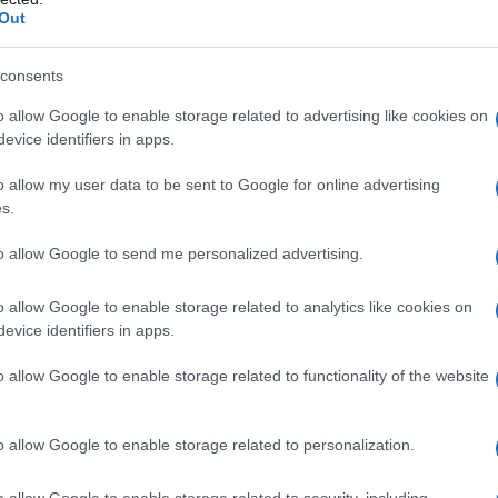
Out
consents
gli addetti al call center dell’Istituto è
o allow Google to enable storage related to advertising like cookies on
de Inps
.
evice identifiers in apps.
ate da linea fissa è:
o allow my user data to be sent to Google for online advertising
s.
to allow Google to send me personalized advertising.
nter Inps
è gratuito per chi chiama da
o allow Google to enable storage related to analytics like cookies on
evice identifiers in apps.
o allow Google to enable storage related to functionality of the website
 numero del Contact Center Inps è il
o allow Google to enable storage related to personalization.
o allow Google to enable storage related to security, including