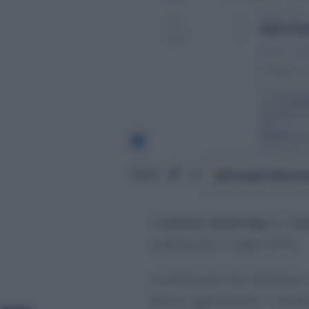
Google
Discov
Segui
su
Il
numero verde Inps
e il
nu
a partire dal 1° luglio 2018.
I contribuenti che intendono 
bonus, agevolazioni o sempl