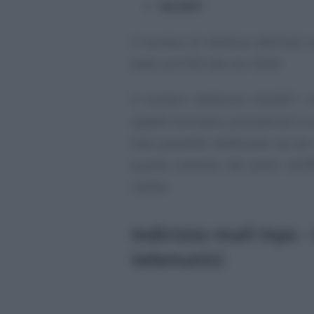
06.6001
Il numero di telefono dell’Inail 
dalle ore 9:00 alle ore 18:00.
Il numero telefonico 06.6001 ri
aspetti normativi, procedurali e s
Sarà possibile telefonare sia da
quanto previsto dal piano tariff
utente.
Indirizzo mail Inps -
telematici