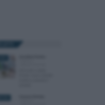
Ù LETTI
Anna Maria D’Andrea
-
2018
PUBBLICA
AMMINISTRAZIONE
Enti locali e sanità,
firmati i nuovi contratti:
novità su aumenti e
arretrati
Francesco Rodorigo
-
E 2024
PUBBLICA
AMMINISTRAZIONE