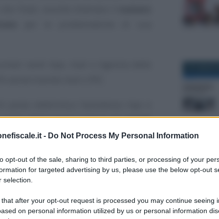
 che l’Inail, nonché chiamare il
numero
rate
per le problematiche di sua
umeri verdi Inps, Inail e Agenzia delle
27 LUGLIO 
 PA anche tramite mail o PEC.
i posta elettronica l’assistenza Inps e
ta negli ultimi tempi sempre più
social
:
umero verde si aggiunge la possibilità di
nefiscale.it -
Do Not Process My Personal Information
stenza tramite le pagine ufficiali su
to opt-out of the sale, sharing to third parties, or processing of your per
10 NOVEMB
formation for targeted advertising by us, please use the below opt-out s
 selection.
 e per chi non riuscisse a contattare il
 that after your opt-out request is processed you may continue seeing i
te e il Contact Center Inps è possibile
ased on personal information utilized by us or personal information dis