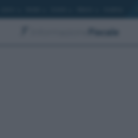
Lavoro
Moduli
Società
Bilancio
Academy