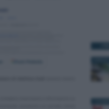
I PI
22 MAGGIO 
er
Fonti Preferite
mero di telefono Inail
saranno diversi
richiedere chiarimenti e informazioni su
12 DICEMBR
icemente assistenza sul portale online