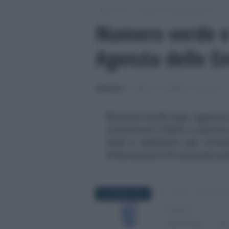
/
/
Lavoro
Pubblica Amministrazione
Numero verde e 
Agenzia delle E
Redazione
-
PUBBLICA AMMINISTRAZIONE
Numero verde Inps, Agenzia
contattare l'INAIL a partire 
mail e telefonici per richi
informazioni di carattere pr
18 GIUGNO 2018