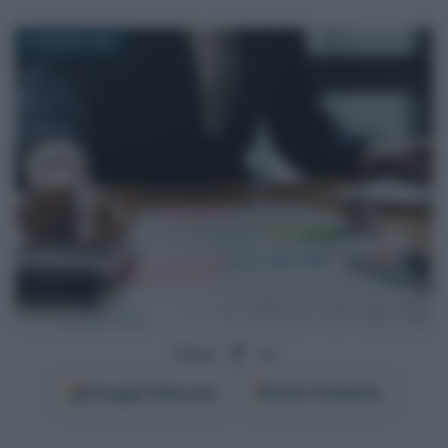
26 MAGGIO 2025
Segui
su
Google
Discover
Fonti Preferite