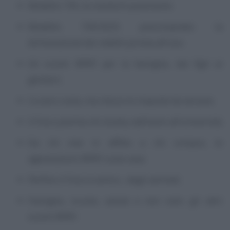
Modello 730, le novità di quest’anno
Modello 730/2025 precompilato: la
dichiarazione dei redditi pronta all’uso;
Gli sconti IRPEF per la famiglia, dai figli ai
genitori;
Curarsi costa, ma riduce le imposte da versare;
Il Fisco premia chi studia, dall’asilo all’università;
Da chi vive in affitto a chi compra, le
agevolazioni IRPEF sulla casa;
Perfino il Fisco è amico... degli animali;
Famiglia, scuola, salute e non solo: gli altri
sconti IRPEF.