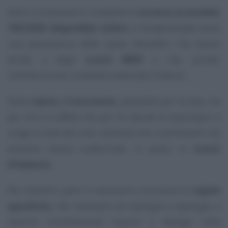
Oltre a conoscere le modalità di
accesso al modello
730/2025 disponibile online
, è fondamentale avere
una panoramica delle spese detraibili, che danno
diritto a degli
sconti IRPEF
e che, quindi,
contribuiscono a ottenere eventuali rimborsi.
Dalla
salute
all’
istruzione
, passando per la casa, sia
per chi è in affitto che per chi decide di acquistare, è
lunga la lista dei costi sostenuti dai contribuenti che
possono essere trasformati, in parte, in
sconti
d’imposta
.
Per ottenerli, però, è necessario conoscere le
regole
specifiche
, che cambiano da tipologia a tipologia, e
inserire correttamente importi e dettagli nella