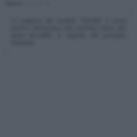
Redazione
-
MODELLO 730
La stagione del modello 730/2025 è ormai
partita, dall'accesso alla versione online alle
spese detraibili: le risposte alle principali
domande