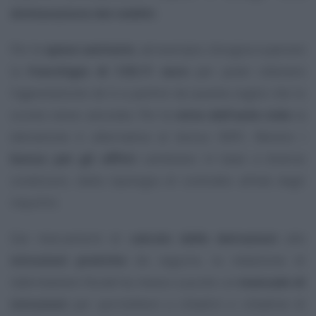
dichiarazione dei redditi
.
Per le
spese sanitarie
, ad esempio, bisogna superare
la
franchigia di 129,11 euro
per poter ottenere
l’agevolazione ed è a partire da questa soglia che lo
sconto viene calcolato. Per le
rette dell’asilo nido
la
detrazione è alternativa al bonus INPS. Mentre i
bonus per gli affitti
cambiano in base a diverse
condizioni, dalla tipologia di contratto all’età degli
inquilini.
Dai meccanismi di
calcolo delle detrazioni
alle
istruzioni pratiche
da seguire, la redazione di
Informazione Fiscale
ha messo a punto un
manuale di
istruzioni
per permettere a cittadini e cittadine di