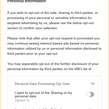
Personal Information
fotovoltaici: detrazione
tramite il modello 730/2024
anche senza CILA
If you wish to opt-out of the sale, sharing to third parties, or
processing of your personal or sensitive information for
targeted advertising by us, please use the below opt-out
Daniela Marmugi
-
MODELLO 730
section to confirm your selection.
3 GIUGNO 2024
Donazioni nel modello
Please note that after your opt-out request is processed you
730/2024: come scegliere tra
may continue seeing interest-based ads based on personal
detrazione o deduzione
information utilized by us or personal information disclosed to
third parties prior to your opt-out.
Rosy D’Elia
-
MODELLO 730
2 MARZO 2020
You may separately opt-out of the further disclosure of your
Modello 730/2020:
personal information by third parties on the IAB’s list of
scadenza, istruzioni e novità
downstream participants.
Personal Data Processing Opt Outs
This information may also be disclosed by us to third parties
on the IAB’s List of Downstream Participants that may further
I want to opt-out of the Sharing of my
Anna Maria D’Andrea
-
18 MAGGIO 2020
disclose it to other third parties.
personal data.
MODELLO 730
Opted In
Please note that this website/app uses one or more Google
Detrazione abbonamento
services and may gather and store information including but
mezzi pubblici modello