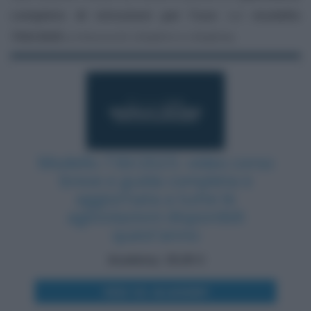
completo di istruzioni per l’uso
sul
modello
730/2025
a misura di cittadini e cittadine.
Modello 730/2025: video corso
breve e guida completa e
aggiornata a tutte le
agevolazioni disponibili
quest'anno
Academy: 25,00 €
VEDI SU ACADEMY