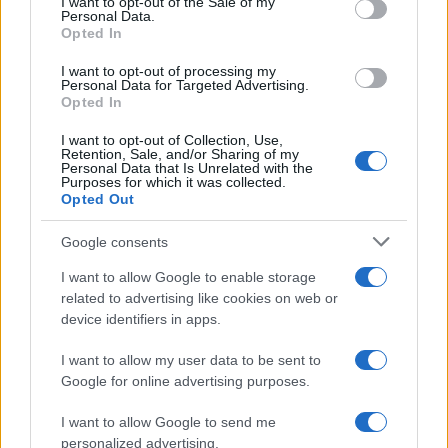
I want to opt-out of the Sale of my
Personal Data.
not limited to your visit or usage behaviour. You may click to
730/2020: tutte le istruzioni
Opted In
grant or deny consent to Google and its third-party tags to
use your data for below specified purposes in below Google
I want to opt-out of processing my
consent section.
Anna Maria D’Andrea
-
Personal Data for Targeted Advertising.
14 LUGLIO 2023
MODELLO 730
Opted In
Detrazione affitto nel
I want to opt-out of Collection, Use,
modello 730/2023: a chi
Retention, Sale, and/or Sharing of my
spetta, limiti di reddito e
Personal Data that Is Unrelated with the
Purposes for which it was collected.
novità per i giovani
Opted Out
Google consents
I want to allow Google to enable storage
related to advertising like cookies on web or
device identifiers in apps.
Iscriviti alla nostra
NEWSLETTER
I want to allow my user data to be sent to
Google for online advertising purposes.
Resta informato su notizie, aggiornamenti fiscali
I want to allow Google to send me
e moduli scaricabili!
personalized advertising.