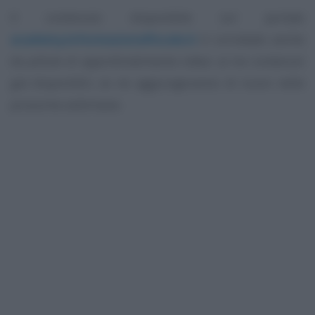
Il contenuto disponibile sul portale
academy.informazionefiscale.it
è corredato anche
da pillole di approfondimento video: ai tre contenuti
già disponibili, se ne aggiungeranno di nuovi nelle
prossime settimane.