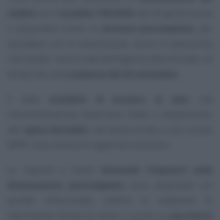
redditi
con il
modello 730/2025
: dal 30 aprile scorso
è disponibile online la
versione precompilata
, per
procedere con la trasmissione, anche in autonomia
utilizzando i servizi web dell’Agenzia delle Entrate, c’è
tempo fino alla
scadenza del 30 settembre
.
E dalle
modalità di accesso ai dati
, che
l’Amministrazione finanziaria mette a disposizione,
alle
spese detraibili
, che danno diritto a uno sconto
IRPEF, sono diverse le regole da conoscere.
Le risposte a molte
domande frequenti sulla
dichiarazione precompilata
sono disponibili sul
portale istituzionale, mentre la redazione di
Informazione Fiscale
ha messo a punto un
pacchetto