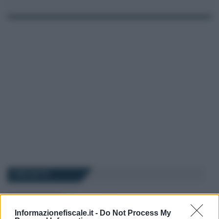
I PIÙ LETTI
Daniela Marmugi
-
MODELLO 730
21 GIUGNO 2024
Bonus pannelli solari e
Informazionefiscale.it -
Do Not Process My