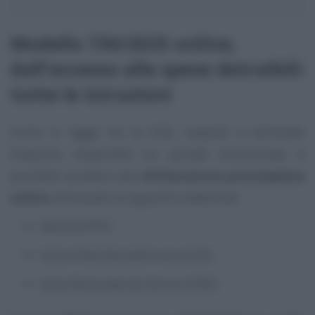
Modello 730/2025 online,
dall’accesso alle spese detraibili:
tutte le istruzioni
Come si legge tra le FAQ, risposte a domande
frequenti, disponibili sul portale istituzionale, è
possibile accedere alla
dichiarazione precompilata
online
utilizzando le seguenti credenziali:
identità SPID;
Carta d’identità elettronica (CIE);
Carta Nazionale dei Servizi (CNS).