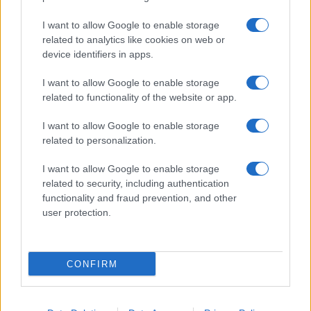
I want to allow Google to enable storage
related to analytics like cookies on web or
device identifiers in apps.
I want to allow Google to enable storage
Acconsento al
trattamento dei dati personali
ai sensi degli
related to functionality of the website or app.
articoli 13-14 del GDPR 2016/679.
I want to allow Google to enable storage
related to personalization.
I want to allow Google to enable storage
Informazione Fiscale S.r.l. - P.I. / C.F.: 13886391005
related to security, including authentication
Testata giornalistica iscritta presso il Tribunale di Velletri al n°
functionality and fraud prevention, and other
14/2018
|
Iscrizione ROC n. 31534/2018
user protection.
Redazione e contatti
|
Informativa sulla Privacy
Preferenze privacy
|
Whistleblowing
|
Codice Etico
|
Modello 231
|
ISO
9001:2015
CONFIRM