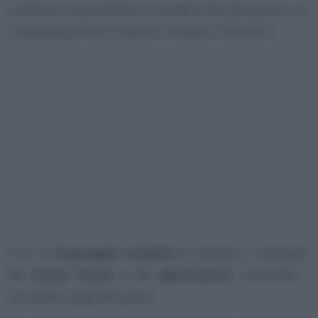
verificare la possibilità di accedere alle detrazioni e le
modalità per farlo tramite il modello 730/2025.
Con un
linguaggio semplice
si passano a rassegna
le novità fiscali e le agevolazioni
accessibili,
toccando i seguenti punti: