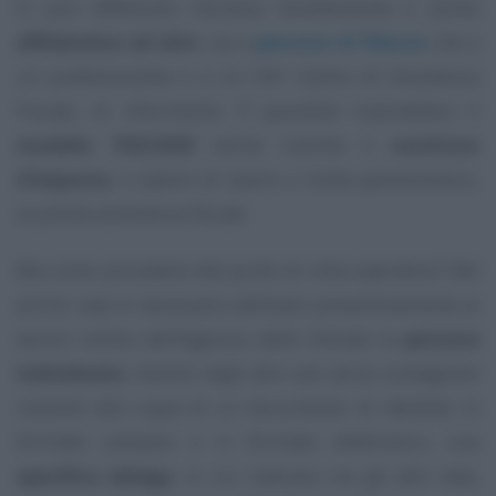
Si può effettuare l’accesso direttamente o anche
affidandosi ad altri
, sia a
persone di fiducia
che a
un professionista o a un CAF. Centro di Assistenza
Fiscale, di riferimento. È possibile trasmettere il
modello 730/2025
anche tramite il
sostituto
d’imposta
, il datore di lavoro o l’ente pensionistico,
se presta assistenza fiscale.
Ma come procedere dal punto di vista operativo? Nel
primo caso è necessario abilitare preventivamente ai
servizi online dell’Agenzia delle Entrate la
persona
individuata
, mentre negli altri casi serve consegnare
insieme alla copia di un documento di identità, in
formato cartaceo o in formato elettronico, una
specifica delega
, in cui indicare, tra gli altri dati,