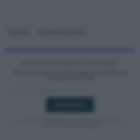
Pubblico
Agenzia delle Entrate
Iscriviti alla nostra newsletter
Resta informato su notizie, aggiornamenti fiscali
e moduli scaricabili!
Acconsento al
trattamento dei dati personali
ai sensi degli
articoli 13-14 del GDPR 2016/679.