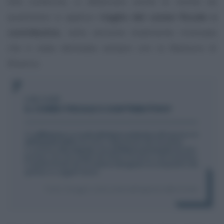
Alle conferme, si affiancano anche le novità: da
quest’anno si applica il
taglio del cuneo fiscale e
contributivo
, nella versione totalmente rinnovata
che è stata delineata sempre con la Manovra di
Bilancio.