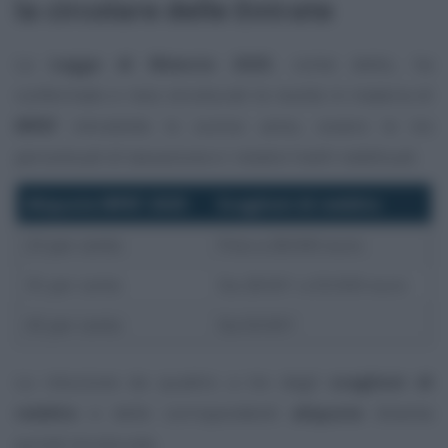
la circolare delle Entrate
La
Legge di Bilancio 2025
, come detto, ha
confermato e reso strutturali le novità in materia di
IRPEF
introdotte lo scorso anno, ovvero le tre
percentuali di tassazione e i relativi livelli reddituali.
Aliquote IRPEF 2025
Scaglioni di reddito
23 per cento
Fino a 28.000 euro
35 per cento
Da 28.001 a 50.000 euro
43 per cento
Da 50.001
La riduzione da quattro a tre degli
scaglioni di
reddito
e delle corrispondenti
aliquote
diventa
quindi strutturale.