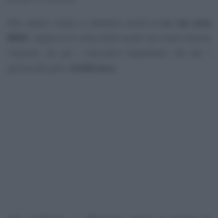
Allo stesso modo si
stabilizza
anche la
no tax area
IRPEF
, soglia al di sotto della quale non sono dovute
imposte, sia per i lavoratori dipendenti che per i
pensionati pari a
8.500 euro
.