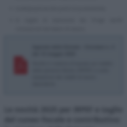
la detassazione dei premi di produttività;
le soglie di esenzione dei fringe benfit
riconosciuti dai datori di lavoro.
Agenzia delle Entrate - Circolare n. 4
del 16 maggio 2025
Novità in materia d’imposta sul reddito
delle persone fisiche (IRPEF) e sulla
tassazione dei redditi di lavoro
dipendente
Le novità 2025 per IRPEF e taglio
del cuneo fiscale e contributivo: