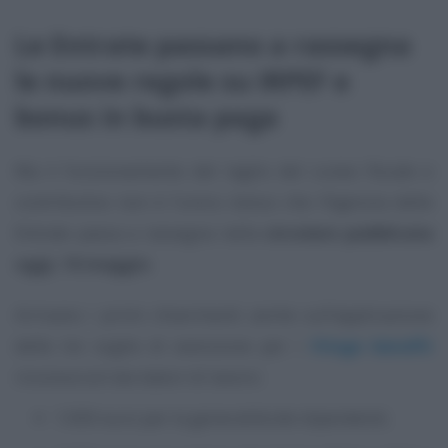
Le Entrate passano a rassegna
le nuove regole su IRPEF e
bonus in busta paga
Ma il funzionamento del taglio del cuneo fiscale e
contributivo non è l’unico
bonus
che l’Agenzia delle
Entrate passa a rassegna nella
circolare pubblicata
oggi, 16 maggio
.
Arrivano i primi chiarimenti anche sull’applicazione
delle tre soglie di esenzione per i
fringe benefit
riconosciuti dai datori di lavoro:
1.000 euro per la generalità dei dipendenti;