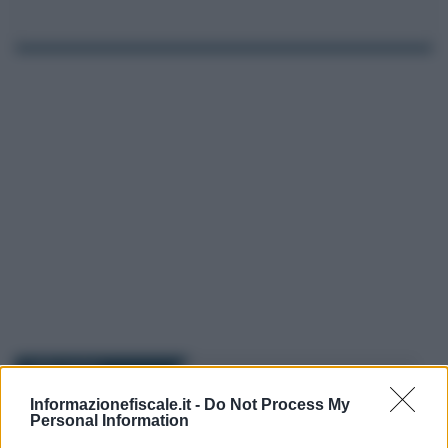
I PIÙ LETTI
Informazionefiscale.it -
Do Not Process My
Personal Information
Marcello Maiorino
-
IMPOSTE
10 APRILE 2023
Cessione immobili abitativi: