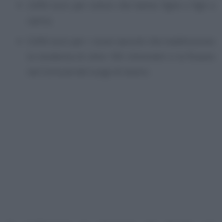
2.000 euro per coloro che hanno figlie o figli a
carico;
5.000 euro per i nuovi assunti che trasferiscono
la residenza di oltre 100 chilometri e la fissano
nel Comune del luogo di lavoro.