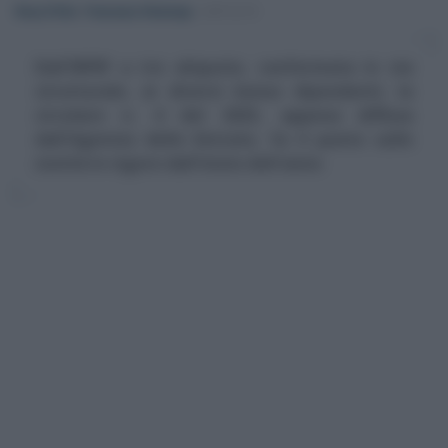
Rosy D’Elia
/
Francesco Rodorigo
-
IMPOSTE
Dall'IRPEF a tre aliquote, confermata in via
strutturale, ai diversi bonus dipendenti, la
circolare n. 4 del 2025, appena diffusa
dall'Agenzia delle Entrate, fa il punto sulle
novità in vigore dall'inizio dell'anno