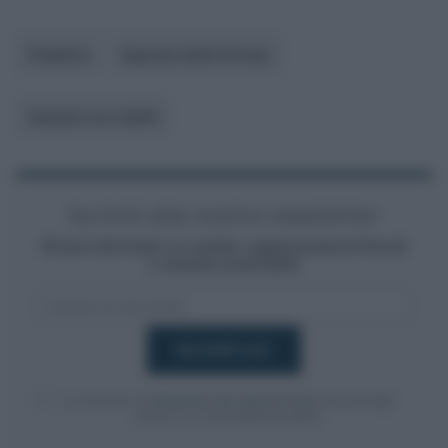
Pubblico
Agenzia delle Entrate
Imposte sui redditi
Iscriviti alla nostra newsletter
Resta informato su notizie, aggiornamenti fiscali
e moduli scaricabili!
Acconsento al
trattamento dei dati personali
ai sensi degli
articoli 13-14 del GDPR 2016/679.