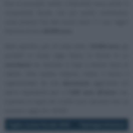
Due le principali novità. L’intervento tocca anche la
componente fiscale, non più quella contributiva,
come previsto fino allo scorso anno. E il suo raggio
d’azione arriva a
40.000 euro
.
Nello specifico, per chi resta sotto i
20.000 euro
, gli
aumenti in busta paga hanno la forma di un
contributo
da calcolare in base a diverse fasce di
reddito. Oltre questo importo, invece, il bonus è
rappresentato da una
detrazione
aggiuntiva sul
lavoro dipendente pari a
1.000 euro all’anno
che,
superata la soglia dei 32.000 euro, decresce fino ad
azzerarsi raggiunti i 40.000.
Taglio cuneo fiscale 2025
Tipologia di bonus