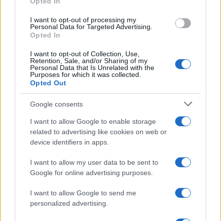
Opted In
grant or deny consent to Google and its third-party tags to
nel DL Semplificazioni
use your data for below specified purposes in below Google
I want to opt-out of processing my
consent section.
Personal Data for Targeted Advertising.
Opted In
Emiliano Marvulli
-
IMPOSTE
2 SETTEMBRE 2018
I “rapportini” possono
I want to opt-out of Collection, Use,
Retention, Sale, and/or Sharing of my
incastrare il contribuente
Personal Data that Is Unrelated with the
Purposes for which it was collected.
Opted Out
Google consents
I want to allow Google to enable storage
related to advertising like cookies on web or
device identifiers in apps.
Iscriviti alla nostra
NEWSLETTER
I want to allow my user data to be sent to
Google for online advertising purposes.
Resta informato su notizie, aggiornamenti fiscali
I want to allow Google to send me
e moduli scaricabili!
personalized advertising.