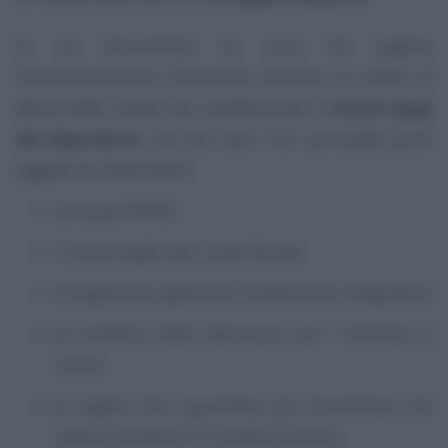
In un documento di circa 50 pagine,
l’Amministrazione finanziaria fornisce la
chiave di
lettura
delle novità che caratterizzano le
buste paga
dei dipendenti
, ma non solo. Tra i principali punti
oggetto di chiarimenti:
la nuova l’IRPEF;
il nuovo taglio del cuneo fiscale;
le regole per applicare il trattamento integrativo;
la modifica delle detrazioni per i familiari a
carico;
le regole che riguardano gli straordinari nel
settore sanitario e in quello turistico;