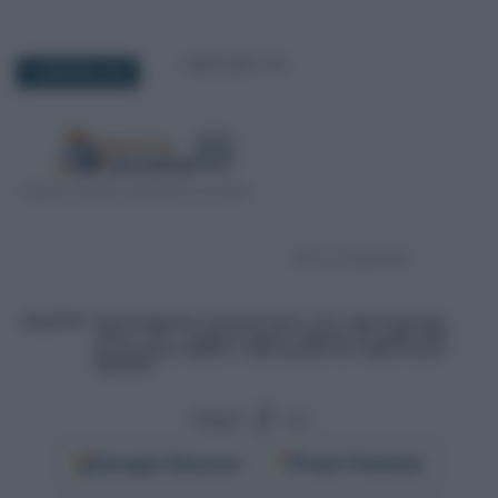
16 MAGGIO 2025
Segui
su
Google
Discover
Fonti Preferite