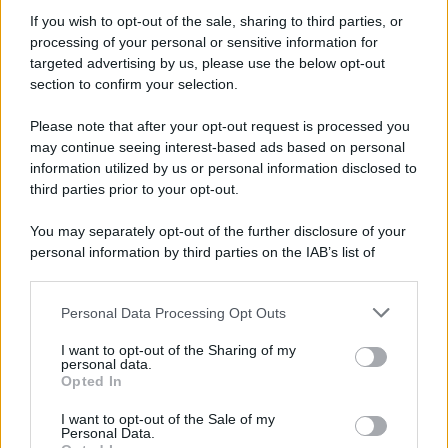
l’imponibilità delle
If you wish to opt-out of the sale, sharing to third parties, or
plusvalenze
processing of your personal or sensitive information for
targeted advertising by us, please use the below opt-out
section to confirm your selection.
Rosy D’Elia
-
IMPOSTE
26 FEBBRAIO 2026
Please note that after your opt-out request is processed you
Flat tax 2026: aumenti
may continue seeing interest-based ads based on personal
automatici in busta paga o
information utilized by us or personal information disclosed to
recupero con la
third parties prior to your opt-out.
dichiarazione dei redditi
You may separately opt-out of the further disclosure of your
personal information by third parties on the IAB’s list of
Rosy D’Elia
-
IMPOSTE
11 FEBBRAIO 2026
downstream participants.
Nel 2026 nuovi obblighi sui
POS, stessi bonus per le
Personal Data Processing Opt Outs
This information may also be disclosed by us to third parties
commissioni
on the IAB’s List of Downstream Participants that may further
I want to opt-out of the Sharing of my
disclose it to other third parties.
personal data.
Opted In
Please note that this website/app uses one or more Google
Anna Maria D’Andrea
-
IMPOSTE
3 AGOSTO 2022
services and may gather and store information including but
I want to opt-out of the Sale of my
Credito d’imposta energia e
Personal Data.
not limited to your visit or usage behaviour. You may click to
gas, via i limiti del de minimis