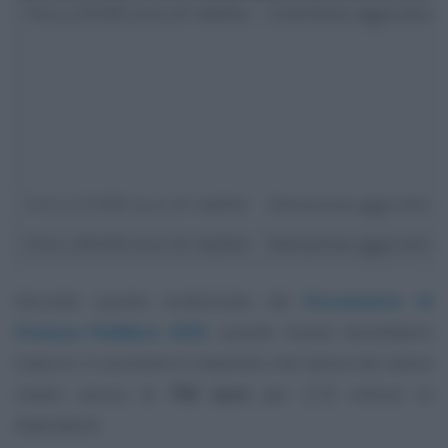
Fino a 20.000 euro di reddito
Contributo aggiuntivo 
Fino a 32.000 euro di reddito
Detrazione aggiuntiva
Fino a 40.000 euro di reddito
Detrazione aggiuntiva
Secondo quanto evidenziato dal
Documento di
Finanza Pubblica 2025
, queste mosse dovrebbero
tradursi in aumenti di stipendio che hanno dal valore
medio annuo di
730 euro
per 21,8 milioni di
dipendenti.