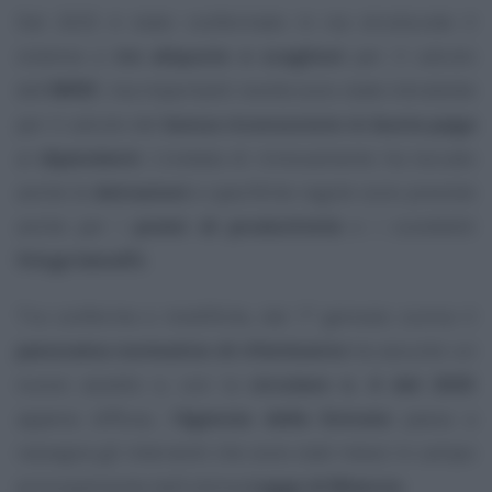
Dal 2025 è stato confermato in via strutturale il
sistema a
tre aliquote e scaglioni
per il calcolo
dell’
IRPEF
, ma importanti novità sono state introdotte
per il calcolo del
bonus riconosciuto in busta paga
ai
dipendenti
. L’ondata di rinnovamento ha toccato
anche le
detrazioni
e specifiche regole sono previste
anche per i
premi di produttività
e i cosiddetti
fringe benefit
.
Tra conferme e modifiche, dal 1° gennaio scorso il
panorama normativo di riferimento
ha assunto un
nuovo assetto e, con la
circolare n. 4 del 2025
appena diffusa, l’
Agenzia delle Entrate
passa a
rassegna gli interventi che sono stati messi in campo
principalmente dall’ultima
Legge di Bilancio
.