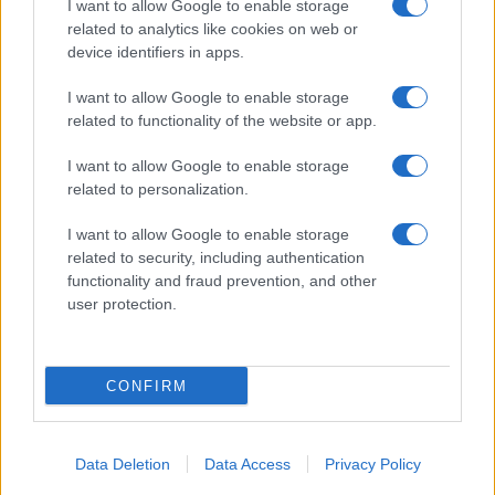
I want to allow Google to enable storage
related to analytics like cookies on web or
device identifiers in apps.
I want to allow Google to enable storage
Acconsento al
trattamento dei dati personali
ai sensi degli
related to functionality of the website or app.
articoli 13-14 del GDPR 2016/679.
I want to allow Google to enable storage
related to personalization.
I want to allow Google to enable storage
Informazione Fiscale S.r.l. - P.I. / C.F.: 13886391005
related to security, including authentication
Testata giornalistica iscritta presso il Tribunale di Velletri al n°
functionality and fraud prevention, and other
14/2018
|
Iscrizione ROC n. 31534/2018
user protection.
Redazione e contatti
|
Informativa sulla Privacy
Preferenze privacy
|
Whistleblowing
|
Codice Etico
|
Modello 231
|
ISO
9001:2015
CONFIRM
Data Deletion
Data Access
Privacy Policy
8