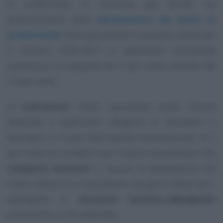
Si confermano le istruzioni già fornite sul
potenziamento della
detassazione dei premi di
produttività
: come già previsto in passato, anche per
il triennio 2025-2027 si applicherà un’imposta
sostitutiva con aliquota del 5 per cento, anziché del
10 per cento.
Le
indicazioni
, infine, riguardano anche misure
destinate a particolari categorie di lavoratrici e
lavoratori, è il caso dell’imposta sostitutiva pari al 5
per cento sui compensi per il lavoro straordinario del
comparto sanitario
o, ancora, la detassazione del
lavoro notturno e straordinario nei giorni festivi per i
dipendenti di
strutture turistico-alberghiere
prevista fino al 30 settembre.