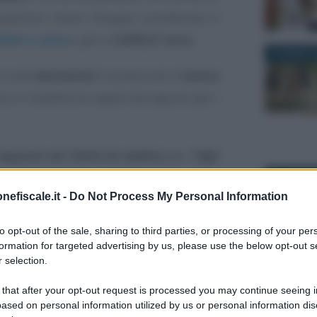
superiore invece bisogna considerare il
liari a carico
, pari a
2.840,51 euro
.
30 APRILE 
e sulle
detrazioni
riconosciute in
busta
rico e modifica le regole da seguire per i
equisiti ed i limiti di reddito
per i
figli
scali riconosciute nel 2019.
22 LUGLIO 
nefiscale.it -
Do Not Process My Personal Information
e di reddito 2019
to opt-out of the sale, sharing to third parties, or processing of your per
formation for targeted advertising by us, please use the below opt-out s
 selection.
uindi i
figli sono considerati a carico
i reddito
:
7 AGOSTO 
 that after your opt-out request is processed you may continue seeing i
ased on personal information utilized by us or personal information dis
 non superiore a 24 anni;