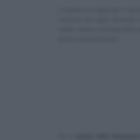
L’importo e le regole per il calcol
relazione alle spese ammesse i
redditi, variano sulla base della 
proprio nucleo familiare.
Per il
calcolo della detrazion