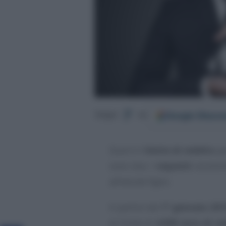
Google
Discov
Segui
su
Qual è il
limite di reddito
pe
sono due i
requisiti
economic
all’età del figlio.
A partire dal
1° gennaio 201
al limite di
4.000 euro di re