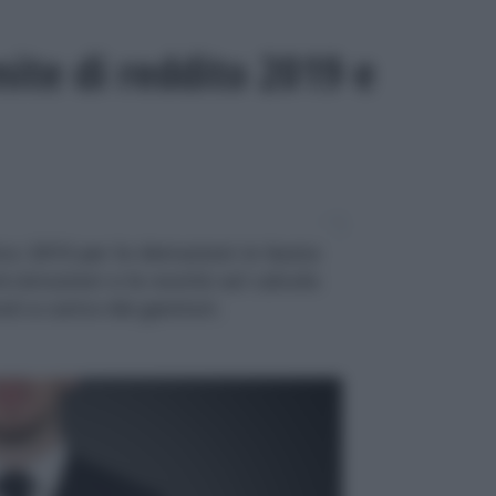
imite di reddito 2019 e
ico 2019 per le detrazioni in busta
 istruzioni e le novità sul calcolo
ati a carico dei genitori.