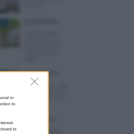
funziona
Anna Maria D’Andrea
-
2020
IRPEF
Detrazione affitto
studenti fuori sede,
istruzioni modello
730/2020: limiti e
regole
Anna Maria D’Andrea
-
2025
IRPEF
Bonus sicurezza, dalla
videosorveglianza alle
sonal or
porte blindate: come
ection to
funziona
Giuseppe Guarasci
-
2019
nterest-
IRPEF
closed to
Irpef 2019: aliquote,