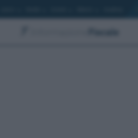
Lavoro
Moduli
Società
Bilancio
Academy