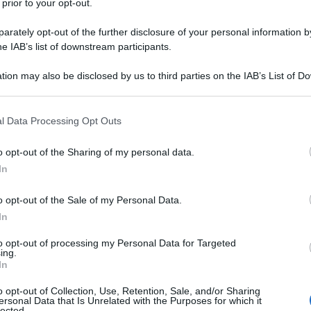
 prior to your opt-out.
età superiore.
rately opt-out of the further disclosure of your personal information by
he IAB’s list of downstream participants.
a Legge di Bilancio
, è stata fortemente
tion may also be disclosed by us to third parties on the IAB’s List of 
i redditi che è possibile percepire senza
 that may further disclose it to other third parties.
 le detrazioni fiscali riconosciute.
 that this website/app uses one or more Google services and may gath
l Data Processing Opt Outs
including but not limited to your visit or usage behaviour. You may click 
iverse spese detraibili
, in favore dei
 to Google and its third-party tags to use your data for below specifi
o opt-out of the Sharing of my personal data.
ogle consent section.
riconosciuta una specifica
detrazione
In
ero dopo la presentazione del
modello
o opt-out of the Sale of my Personal Data.
In
to opt-out of processing my Personal Data for Targeted
ing.
In
o opt-out of Collection, Use, Retention, Sale, and/or Sharing
ersonal Data that Is Unrelated with the Purposes for which it
lected.