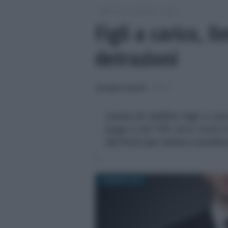
/
/
/
Fisco
Imposte
Irpef
Figli a carico, l
detrazioni
Giuseppe Guarasci
-
IRPEF
Limite di reddito figli a car
paga e nel 730: ecco tutte le
dei limiti per essere consider
14 MARZO 2019