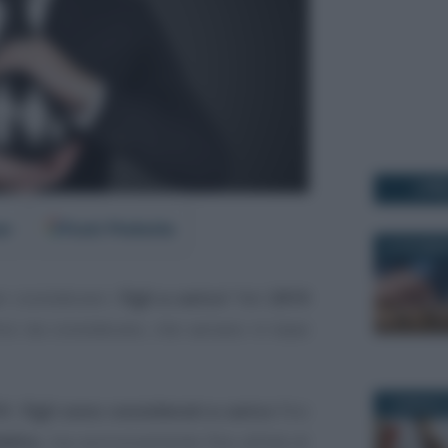
I PI
er
Fonti Preferite
22 DICEMBR
r considerare i
figli a carico
? Nel
2019
i da considerare, che variano in base
7 GENNAIO 
9
i
figli sono considerati a carico
fino
ddito
, ma esclusivamente fino all’età di