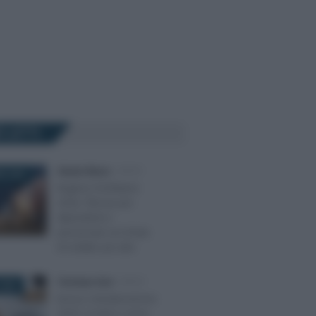
Ù LETTI
Alessio Mauro
-
IRPEF
E 2025
Regime forfettario
2026, flat tax per
dipendenti e
pensionati con limite
di reddito più alto
Tommaso Gavi
-
IRPEF
2025
Bonus ristrutturazione
2025: novità e come