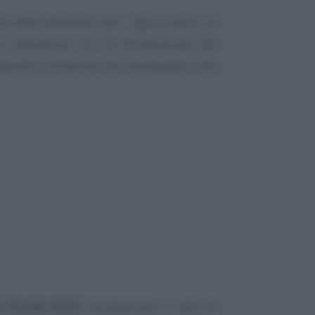
o delle detrazioni per i figli a carico, in
n detrazione con la dichiarazione dei
specifica situazione del dichiarante e del
e fiscale 2019
riconosciuta in caso di