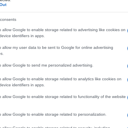
Out
consents
o allow Google to enable storage related to advertising like cookies on
evice identifiers in apps.
 del superamento del limiti di reddito, i
o allow my user data to be sent to Google for online advertising
estituire alla fine dell’anno
l’importo
s.
to allow Google to send me personalized advertising.
cessivamente punitiva, tenuto conto che
o allow Google to enable storage related to analytics like cookies on
evice identifiers in apps.
rca che consentono ad un figlio di
limiti così bassi potrebbero portare a
o allow Google to enable storage related to functionality of the website
oni di convenienza fiscale.
o allow Google to enable storage related to personalization.
riconosciute nel 2019
per i
figli
che
onsiderati
a carico
? Di seguito tutti gli
o allow Google to enable storage related to security, including