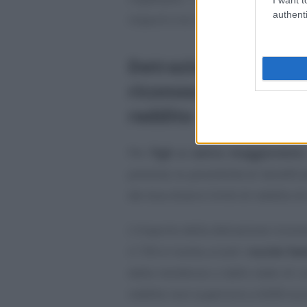
authenti
importi e le regole per il calcolo.
Detrazioni figli a ca
riconosciuti a chi ris
reddito
Per
figli a carico maggiorenni
prevista la possibilità di benefic
dei due diversi limiti di reddito di
L’importo della detrazione ricon
il 730 è rivolta a tutti i
nuclei fami
dalla residenza o dallo stato di 
reddito non superiore a 4.000 euro