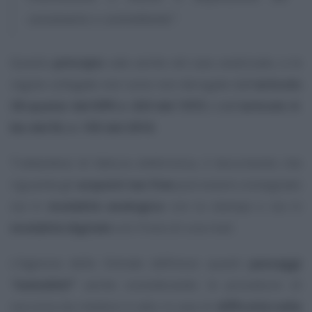
cessionario o committente”
.
Questo
principio
vale anche nel caso analizzato, e le
regole collegate non sono non derogate dall’
articolo
38-quater del DPR n. 633 del 1972
o dall’
articolo 4-
bis del DL n. 193 del 2016
.
Trattandosi di fattura elettronica, il documento che
riguarda gli
acquisti tax free
può essere consegnato
sia in
modalità analogica
con la stampa o sia in
modalità digitale
con l’invio di una mail.
L’Agenzia delle Entrate definisce questi
passaggi
“ineludibili”
anche considerando le procedure di
soccorso da mettere in atto in caso di
difficoltà nella