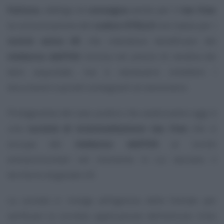
Fattura
, obbligo di
consegna
anche per il
tax free
:
la comunicazione del
codice OTELLO
non basta per i
turisti extra UE
che intendono beneficiare del
rimborso dell’IVA
inclusa nel prezzo di vendita dei
beni acquistati, ma è necessario emettere i
documenti e quindi consegnarli al cessionario.
Protagonista del caso pratico che analizziamo oggi è
una
società di intermediazione tax free
che si
occupa del
rimborso dell’IVA
ai turisti
extracomunitari nel momento in cui lasciano il
territorio doganale UE.
La società si rivolge all’Agenzia delle Entrate per
verificare la corretta applicazione dell’articolo 4-bis