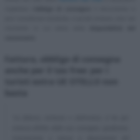
rispettare l’
obbligo di consegna
: il documento si
può considerare esistente, e quindi emesso, solo nel
momento in cui entra nella
disponibilità del
cessionario
.
Fattura, obbligo di consegna
anche per il tax free: per i
turisti extra UE OTELLO non
basta
“
La fattura, cartacea o elettronica, si ha per
emessa all’atto della sua consegna, spedizione,
trasmissione o messa a disposizione del