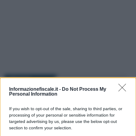
I PIÙ LETTI
Informazionefiscale.it -
Do Not Process My
Personal Information
Marcello Maiorino
-
IVA
29 MAGGIO 2024
I servizi resi in un aeroporto
sono soggetti ad IVA
If you wish to opt-out of the sale, sharing to third parties, or
processing of your personal or sensitive information for
targeted advertising by us, please use the below opt-out
section to confirm your selection.