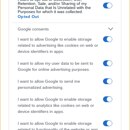
Retention, Sale, and/or Sharing of my
regole e agevolazioni
Personal Data that Is Unrelated with the
Purposes for which it was collected.
Opted Out
Google consents
I want to allow Google to enable storage
related to advertising like cookies on web or
device identifiers in apps.
Iscriviti alla nostra
NEWSLETTER
I want to allow my user data to be sent to
Google for online advertising purposes.
Resta informato su notizie, aggiornamenti fiscali
I want to allow Google to send me
e moduli scaricabili!
personalized advertising.
I want to allow Google to enable storage
related to analytics like cookies on web or
device identifiers in apps.
I want to allow Google to enable storage
Acconsento al
trattamento dei dati personali
ai sensi degli
related to functionality of the website or app.