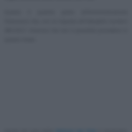
Questo il quesito posto all’Amministrazione
finanziaria che, con la risposta all’interpello numero
485/2021 chiarisce che non è possibile procedere in
questo modo.
Anche nel caso delle
fatture tax free
è necessario