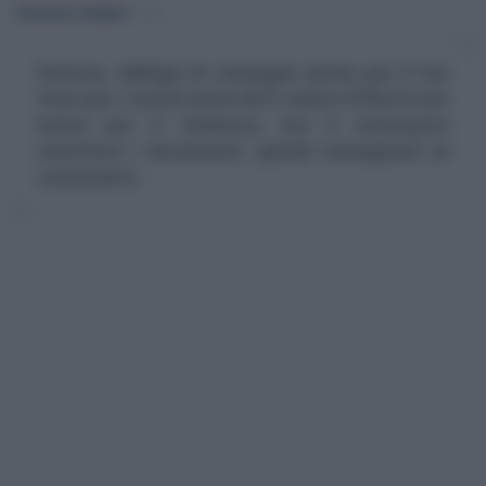
Domenico Catalano
-
IVA
Fattura, obbligo di consegna anche per il tax
free: per i turisti extra UE il codice OTELLO non
basta per il rimborso, ma è necessario
emettere i documenti, quindi consegnarli al
cessionario