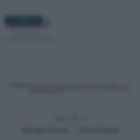
21 OTTOBRE 2024
Segui
su
Google
Discover
Fonti Preferite