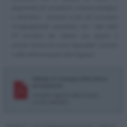
disposizione del cessionario, in forma analogica
o elettronica - necessari ai fini del successivo
ricongiungimento automatico con i dati della
FTF trasmessi dal cedente non appena il
sistema ritorna ad essere disponibile” (articolo
5 della determinazione delle Dogane)”
Obbligo di consegna della fattura
all’acquirente
Interpello Agenzia delle Entrate
numero 485/2021