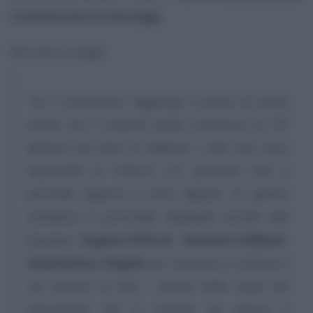
trasmissione di messaggi
.
Nel testo si legge:
“Se il cessionario raggiunge il punto di uscita
prima che il cedente abbia trasmesso la FTF
(fattura tax free) in fallback, i dati non sono
disponibili in OTELLO 2.0, pertanto non è
possibile apporre il visto digitale. In questa
evenienza il personale doganale accede alla
funzione
Dogane-OTELLO- Gestione-Fallback-
Acquisizione Singola
per acquisire a sistema il
set minimo di dati - rilevati dalla copia del
documento che il cedente ha messo a