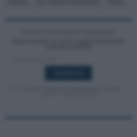
Pubblico
D.p.r. 633/1972 o Decreto IVA
Fattura
Iscriviti alla nostra newsletter
Resta informato su notizie, aggiornamenti fiscali
e moduli scaricabili!
Acconsento al
trattamento dei dati personali
ai sensi degli
articoli 13-14 del GDPR 2016/679.