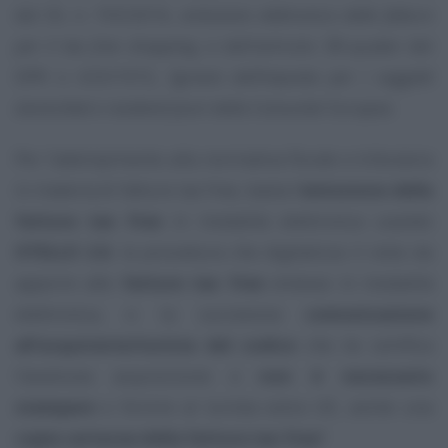
del DL n. 193/2016,
emissione elettronica delle fatture
per il tax free shopping
, e dell’articolo 38-quater del
DPR n. 633/1972,
Sgravio dell’imposta per i soggetti
domiciliati e residenti fuori della Comunita’ Europea
.
Per l’adempimento alla normativa fiscale e tributaria
in materia di fatture tax free, basta l’
emissione della
fattura tax free
in modalità elettronica usando
OTELLO 2.0
, la procedura che digitalizza il visto da
apporre alle
fatture tax free
emesse in modalità
elettronica, e la successiva
comunicazione
all’acquirente/turista del codice
che ne certifica
l’avvenuta acquisizione e
non è necessario
stampare
e fornire al turista extra UE, anche una
copia cartacea della fattura tax free
?