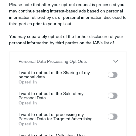
Domenico Catalano
-
IVA
7 GIUGNO 2024
Please note that after your opt-out request is processed you
Interessi moratori senza IVA
may continue seeing interest-based ads based on personal
in caso di risarcimento
information utilized by us or personal information disclosed to
third parties prior to your opt-out.
You may separately opt-out of the further disclosure of your
Giuseppe Guarasci
-
IVA
19 NOVEMBRE 2019
personal information by third parties on the IAB’s list of
Sanzioni scontrino
downstream participants.
elettronico e durata
moratoria invio dei
Personal Data Processing Opt Outs
This information may also be disclosed by us to third parties
corrispettivi telematici
on the IAB’s List of Downstream Participants that may further
I want to opt-out of the Sharing of my
disclose it to other third parties.
personal data.
Opted In
Please note that this website/app uses one or more Google
Giuseppe Guarasci
-
IVA
18 NOVEMBRE 2017
services and may gather and store information including but
I want to opt-out of the Sale of my
Registri IVA: stampa non più
Personal Data.
not limited to your visit or usage behaviour. You may click to
obbligatoria. Ecco le ultime
Opted In
grant or deny consent to Google and its third-party tags to
novità
use your data for below specified purposes in below Google
I want to opt-out of processing my
consent section.
Personal Data for Targeted Advertising.
Opted In
Redazione
-
IVA
12 FEBBRAIO 2018
Partita Iva 2018: novità,
I want to opt-out of Collection, Use,