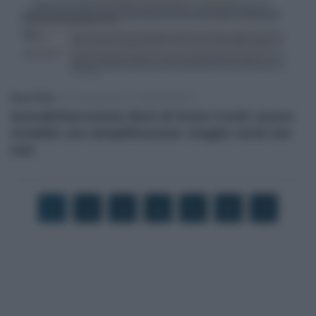
Rosy D’Elia
-
DICHIARAZIONI E ADEMPIMENTI
Autodichiarazione Aiuti di Stato Covid, nuovo
modello con semplificazioni: meglio tardi che
mai
1
2
3
4
5
6
7