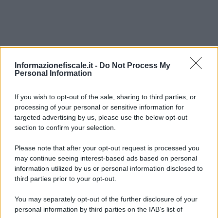
Informazionefiscale.it -
Do Not Process My
Personal Information
I PIÙ LETTI
If you wish to opt-out of the sale, sharing to third parties, or
processing of your personal or sensitive information for
targeted advertising by us, please use the below opt-out
section to confirm your selection.
Federica Battiato
-
DICHIARAZIONI E ADEMPIMENTI
Partite IVA, partono i controlli sugli aiuti di Stato: nuove lettere
Please note that after your opt-out request is processed you
in arrivo
may continue seeing interest-based ads based on personal
information utilized by us or personal information disclosed to
third parties prior to your opt-out.
Sandra Pennacini
-
DICHIARAZIONE DEI REDDITI
You may separately opt-out of the further disclosure of your
Si sfugge al concordato se il cantiere (sede di lavoro) è
personal information by third parties on the IAB’s list of
inaccessibile