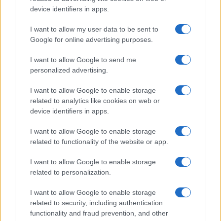
device identifiers in apps.
Iscriviti alla nostra
NEWSLETTER
I want to allow my user data to be sent to
Google for online advertising purposes.
Resta informato su notizie, aggiornamenti fiscali
I want to allow Google to send me
e moduli scaricabili!
personalized advertising.
I want to allow Google to enable storage
related to analytics like cookies on web or
device identifiers in apps.
I want to allow Google to enable storage
Acconsento al
trattamento dei dati personali
ai sensi degli
related to functionality of the website or app.
articoli 13-14 del GDPR 2016/679.
I want to allow Google to enable storage
related to personalization.
I want to allow Google to enable storage
Informazione Fiscale S.r.l. - P.I. / C.F.: 13886391005
related to security, including authentication
Testata giornalistica iscritta presso il Tribunale di Velletri al n°
functionality and fraud prevention, and other
14/2018
|
Iscrizione ROC n. 31534/2018