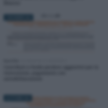
Bilancio
7 NOVEMBRE 2022
Rosy D’Elia
-
DICHIARAZIONI E ADEMPIMENTI
Contributi a fondo perduto aggiuntivi per la
ristorazione, pagamento con
autodichiarazione
26 OTTOBRE 2022