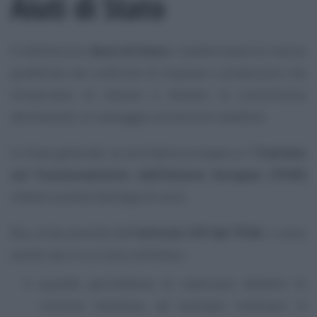
Aiuti di Stato
Si definiscono
Aiuti di Stato
i trasferimenti di risorse
pubbliche nei confronti di imprese o produzioni che
minacciano di falsare o falsano la concorrenza
attribuendo un vantaggio economico selettivo.
In linea generale, la normativa europea e il
Trattato
sul Funzionamento dell’Unione Europea (TFUE)
vietano questa tipologia di aiuti.
Ma, come previsto dall’
articolo 107 del TFUE
, ci sono
anche casi in cui sono ammessi:
quando permettono di realizzare obiettivi di
comune interesse, ad esempio rientrano in