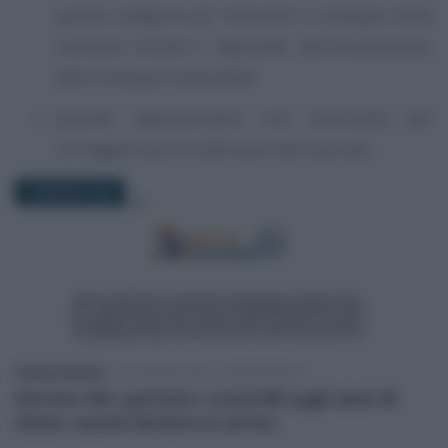
questa categoria gli interventi a sostegno della
coesione sociale e regionale, dell’occupazione,
dello sviluppo sostenibile;
quando rappresentano uno strumento per
correggere alcuni fallimenti del mercato.
18 MAGGIO 2026
Federica Battiato
-
DICHIARAZIONI E ADEMPIMENTI
Partite IVA, partono i controlli sugli aiuti di
Stato: nuove lettere in arrivo