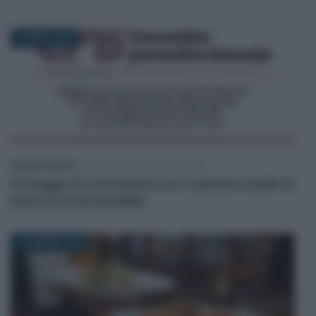
2 APRILE 2026
Sandra Pennacini
-
DICHIARAZIONE DEI REDDITI
Si sfugge al concordato se il cantiere (sede di
lavoro) è inaccessibile
12 GENNAIO 2023