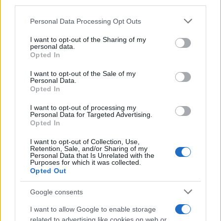
downstream participants.
Personal Data Processing Opt Outs
This information may also be disclosed by us to third parties
Rita Maria Esposito
-
INCENTIVI ALLE IMPRESE
on the IAB’s List of Downstream Participants that may further
I want to opt-out of the Sharing of my
Nuovo bonus assunzione per contratti di apprendistato
disclose it to other third parties.
personal data.
nell’enogastronomia
Opted In
Please note that this website/app uses one or more Google
services and may gather and store information including but
I want to opt-out of the Sale of my
Personal Data.
not limited to your visit or usage behaviour. You may click to
Rita Maria Esposito
-
LEGGI E PRASSI
Opted In
grant or deny consent to Google and its third-party tags to
Buoni spesa 2023 per l’acquisto di beni di prima necessità: la
use your data for below specified purposes in below Google
I want to opt-out of processing my
novità in Legge di Bilancio
consent section.
Personal Data for Targeted Advertising.
Opted In
I want to opt-out of Collection, Use,
Rosy D’Elia
-
DICHIARAZIONI E ADEMPIMENTI
Retention, Sale, and/or Sharing of my
Personal Data that Is Unrelated with the
Contributi a fondo perduto aggiuntivi per la ristorazione,
Purposes for which it was collected.
pagamento con autodichiarazione
Opted Out
Google consents
I want to allow Google to enable storage
related to advertising like cookies on web or