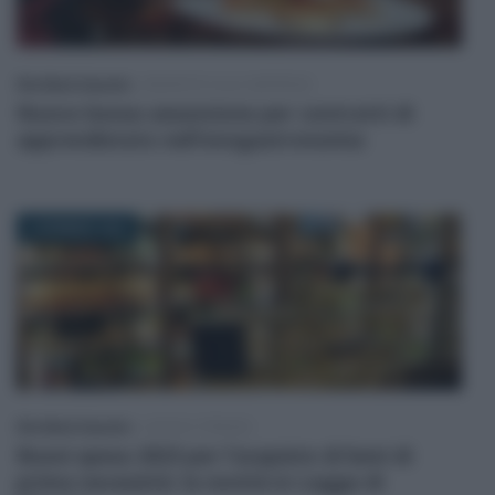
Rita Maria Esposito
-
INCENTIVI ALLE IMPRESE
Nuovo bonus assunzione per contratti di
apprendistato nell’enogastronomia
9 GENNAIO 2023
Rita Maria Esposito
-
LEGGI E PRASSI
Buoni spesa 2023 per l’acquisto di beni di
prima necessità: la novità in Legge di