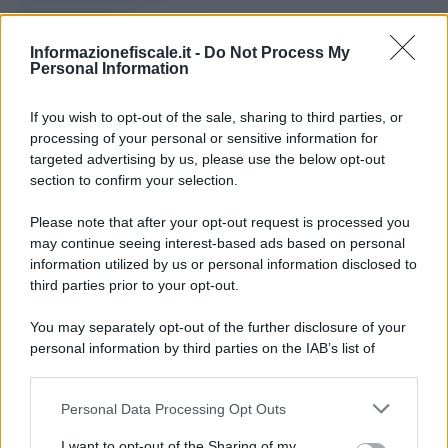
Rosy D’Elia
-
MODELLO 730
30 APRILE 2026
Modello 730 precompilato:
Informazionefiscale.it -
Do Not Process My
Personal Information
l’avviso sul portale in caso di
CU rettificative
If you wish to opt-out of the sale, sharing to third parties, or
processing of your personal or sensitive information for
targeted advertising by us, please use the below opt-out
Rosy D’Elia
-
MODELLO 730
4 GIUGNO 2022
section to confirm your selection.
Modello 730/2022 con due
CU: il rischio del debito IRPEF
Please note that after your opt-out request is processed you
e le verifiche sul calcolo
may continue seeing interest-based ads based on personal
dell’imposta
information utilized by us or personal information disclosed to
third parties prior to your opt-out.
Redazione
-
MODELLO 730
7 MAGGIO 2018
You may separately opt-out of the further disclosure of your
Detrazione spese istruzione,
personal information by third parties on the IAB’s list of
scolastiche e universitarie
downstream participants.
modello 730/2018
Personal Data Processing Opt Outs
This information may also be disclosed by us to third parties
on the IAB’s List of Downstream Participants that may further
I want to opt-out of the Sharing of my