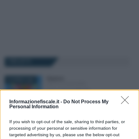
I PIÙ LETTI
Redazione
-
23 APRILE 2020
DIRITTO SOCIETARIO
Cosa sono le ONLUS?
Informazionefiscale.it -
Do Not Process My
Personal Information
Anna Maria D’Andrea
-
If you wish to opt-out of the sale, sharing to third parties, or
14 NOVEMBRE 2023
DIRITTO SOCIETARIO
processing of your personal or sensitive information for
Titolare effettivo, sanzioni
targeted advertising by us, please use the below opt-out