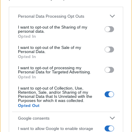
Tommaso Gavi
-
PENSIONI
19 GENNAIO 2021
downstream participants.
Morte pensionato, INPS: il
recupero dei crediti
Personal Data Processing Opt Outs
This information may also be disclosed by us to third parties
pignoratizi è automatico
on the IAB’s List of Downstream Participants that may further
I want to opt-out of the Sharing of my
disclose it to other third parties.
personal data.
Opted In
Please note that this website/app uses one or more Google
Francesco Rodorigo
-
PENSIONI
26 MAGGIO 2026
services and may gather and store information including but
I want to opt-out of the Sale of my
Fondi pensione: le istruzioni
Personal Data.
not limited to your visit or usage behaviour. You may click to
Covip sulla rendita
Opted In
grant or deny consent to Google and its third-party tags to
use your data for below specified purposes in below Google
I want to opt-out of processing my
consent section.
Personal Data for Targeted Advertising.
Opted In
Francesco Rodorigo
-
PENSIONI
3 GENNAIO 2024
Rivalutazione pensioni 2024:
I want to opt-out of Collection, Use,
Retention, Sale, and/or Sharing of my
requisiti e tabelle, le
Personal Data that Is Unrelated with the
istruzioni INPS
Purposes for which it was collected.
Opted Out
Google consents
I want to allow Google to enable storage