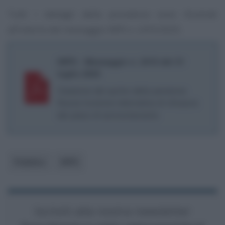
Tutti i dettagli della procedura sono illustrati
all’interno del messaggio INPS n. 2410/2025.
INPS - Messaggio n. 2410 del 31
luglio 2025
Cessione del quinto della pensione.
Nuova funzione telematica di chiusura
del piano di ammortamento
Pubblico
INPS
Iscriviti alla nostra newsletter