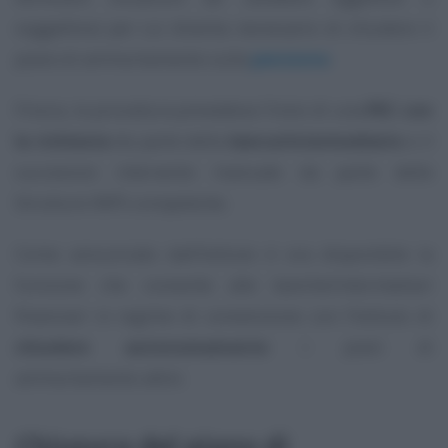
soggettivo) per cui diventa necessario di chiudere il
piano di ammortamento sulla
pensione
.
Finora, la procedura prevedeva l’invio di una
PEC con
la richiesta
da parte della
banca/intermediario
e il
successivo intervento manuale da parte delle
Strutture INPS competente.
Come annunciato dall’Istituto è ora disponibile la
funzione che consente alle banche/intermediari
finanziari in regime di convenzione con l’Istituto di
chiudere autonomamente
i piani di
ammortamento attivi.
Chiusura del piano di