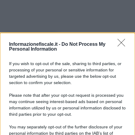
I PIÙ LETTI
Informazionefiscale.it -
Do Not Process My
Personal Information
Guendalina Grossi
-
PENSIONI
21 GENNAIO 2022
Pensione integrativa: cos’è e
If you wish to opt-out of the sale, sharing to third parties, or
come funziona?
processing of your personal or sensitive information for
targeted advertising by us, please use the below opt-out
section to confirm your selection.
Please note that after your opt-out request is processed you
Francesco Rodorigo
-
PENSIONI
31 OTTOBRE 2022
may continue seeing interest-based ads based on personal
Riscatto e ricongiunzione
information utilized by us or personal information disclosed to
contributi: nuovi chiarimenti
third parties prior to your opt-out.
INPS per i dipendenti pubblici
You may separately opt-out of the further disclosure of your
personal information by third parties on the IAB’s list of