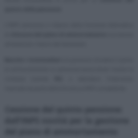
quinto della pensione
.
L’INPS annuncia il rilascio della funzione telematica
di
chiusura del piano di ammortamento
successiva
all’avvenuto rilascio del benestare.
Banche
e
intermediari
ora possono chiudere il piano
di ammortamento su pensione senza dover inviare la
richiesta tramite
PEC
e attendere l’intervento
manuale da parte della Struttura INPS competente.
Cessione del quinto pensione:
dall’INPS novità per la gestione
del piano di ammortamento