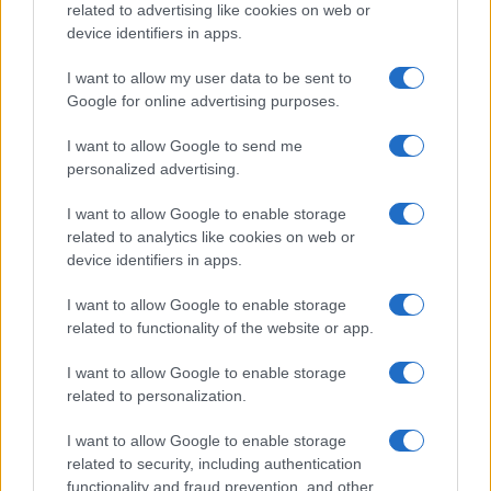
related to advertising like cookies on web or
device identifiers in apps.
Iscriviti alla nostra
NEWSLETTER
I want to allow my user data to be sent to
Google for online advertising purposes.
Resta informato su notizie, aggiornamenti fiscali
I want to allow Google to send me
e moduli scaricabili!
personalized advertising.
I want to allow Google to enable storage
related to analytics like cookies on web or
device identifiers in apps.
I want to allow Google to enable storage
Acconsento al
trattamento dei dati personali
ai sensi degli
related to functionality of the website or app.
articoli 13-14 del GDPR 2016/679.
I want to allow Google to enable storage
related to personalization.
I want to allow Google to enable storage
Informazione Fiscale S.r.l. - P.I. / C.F.: 13886391005
related to security, including authentication
Testata giornalistica iscritta presso il Tribunale di Velletri al n°
functionality and fraud prevention, and other