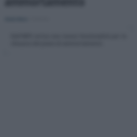
ammortamento
Alessio Mauro
-
PENSIONI
Dall'INPS arriva una nuova funzionalità per la
chiusura del piano di ammortamento