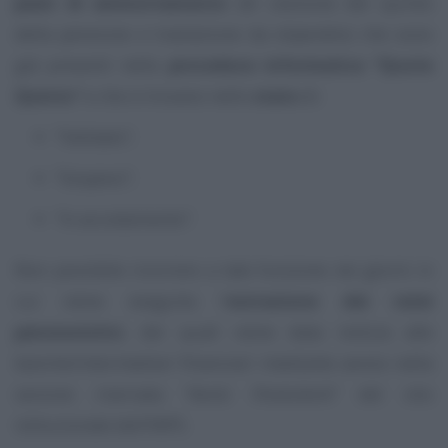
piani di ammortamento
(di cessione del quinto
della pensione e traslazione da stipendio) che sono
già presenti nella
procedura informatica “Quote
Quinto”
e che si trovano nello
stato
di:
“Validato”;
“Sospeso”;
“In accodamento”.
Non possibile ricorrere a tale funzione nei giorni in
cui viene eseguita l’
estrazione dei ratei
pensionistici
, dei quali viene data notizia alle
banche/intermediari finanziari mediante avviso nella
sezione riservata “
Avvisi Finanziarie
” del sito
istituzionale dell’INPS.