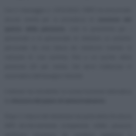
Con il messaggio n. 2410/2025, l’INPS ha annunciato
alcune novità per la procedura di
cessione del
quinto della pensione
, cioè la possibilità per i
pensionati e le pensionate di ottenere un prestito
personale da una banca da restituire tramite la
cessione di una somma, fino a un quinto della
pensione (20 per cento), che verrà trattenuta in
automatico dell’assegno mensile.
L’Istituto ha introdotto la nuova funzione telematica
di
chiusura del piano di ammortamento
.
Dopo il rilascio del benestare da parte della Struttura
INPS territorialmente competente, infatti, possono
verificarsi situazioni (di carattere oggettivo o