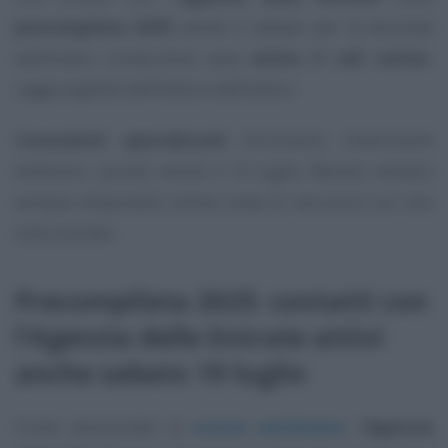
precompilata 2025
anche il sabato: per la seconda
settimana consecutiva sarà
attivo il call center
,
raggiungibile dall’Italia e dall’estero.
Consulenti specializzati
forniranno chiarimenti
telefonici, quindi, anche il 19 luglio. Mentre restano
sempre disponibili online tutte le istruzioni sul sito
istituzionale.
Precompilata 2025: contatti con
l’Agenzia delle Entrate attivi
anche sabato 19 luglio
Come annunciato la
scorsa settimana
, l’
Agenzia