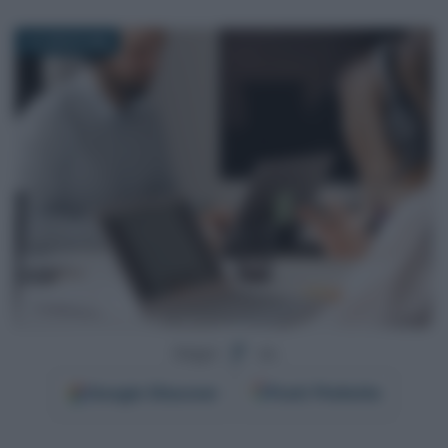
15 LUGLIO 2025
Segui
su
Google
Discover
Fonti Preferite