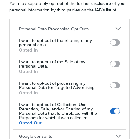
You may separately opt-out of the further disclosure of your
Il sistema di tassazione
personal information by third parties on the IAB’s list of
italiano penalizza le donne
downstream participants.
che restano nel mondo del
lavoro
Personal Data Processing Opt Outs
This information may also be disclosed by us to third parties
on the IAB’s List of Downstream Participants that may further
I want to opt-out of the Sharing of my
disclose it to other third parties.
personal data.
Rosy D’Elia
-
FISCO
9 APRILE 2026
Opted In
Cresce il numero di bonus e
Please note that this website/app uses one or more Google
novità pronte all’uso, ma
services and may gather and store information including but
I want to opt-out of the Sale of my
nessuna Manovra può dirsi
Personal Data.
not limited to your visit or usage behaviour. You may click to
Opted In
compiuta
grant or deny consent to Google and its third-party tags to
use your data for below specified purposes in below Google
I want to opt-out of processing my
consent section.
Personal Data for Targeted Advertising.
Rosy D’Elia
-
FISCO
Opted In
8 APRILE 2025
“Solo” 555 decreti da
I want to opt-out of Collection, Use,
smaltire per attuare bonus e
Retention, Sale, and/or Sharing of my
altre novità: le scadenze
Personal Data that Is Unrelated with the
Purposes for which it was collected.
sono invisibili
Opted Out
Google consents