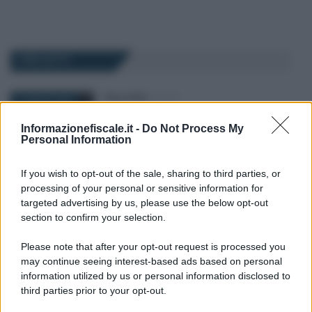
I PIÙ LETTI
Rosy D’Elia
-
FISCO
2 LUGLIO 2026
Osnato: confronto in corso
Informazionefiscale.it -
Do Not Process My
sul perimetro di
Personal Information
responsabilità del
professionista fiscale
If you wish to opt-out of the sale, sharing to third parties, or
processing of your personal or sensitive information for
targeted advertising by us, please use the below opt-out
Rosy D’Elia
-
FISCO
8 AGOSTO 2024
section to confirm your selection.
Decreto riscossione in
Gazzetta Ufficiale, dalla
Please note that after your opt-out request is processed you
rateizzazione lunga allo
may continue seeing interest-based ads based on personal
stralcio dei debiti: le novità
information utilized by us or personal information disclosed to
third parties prior to your opt-out.
Tania Stefanutto
-
FISCO
11 NOVEMBRE 2020