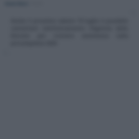
Alessio Mauro
-
FISCO
Anche il prossimo sabato 19 luglio è possibile
contattare telefonicamente l'Agenzia delle
Entrate per ricevere assistenza sulla
precompilata 2025