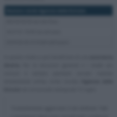
Numero verde Agenzia delle Entrate
800.90.96.96 da rete fissa
06.97.61.76.89 da cellulare
0039.06.45.47.04.68 dall’estero
In questo modo si può beneficiare di una
assistenza
diretta
. Per le istruzioni generali e i dubbi più
comuni è sempre possibile cercare risposte
direttamente online, come ricorda l’
Agenzia delle
Entrate
nel comunicato stampa del 15 luglio.
“Costantemente aggiornato il sito dedicato “Info
e assistenza” dove sono raccolti tutti i contenuti