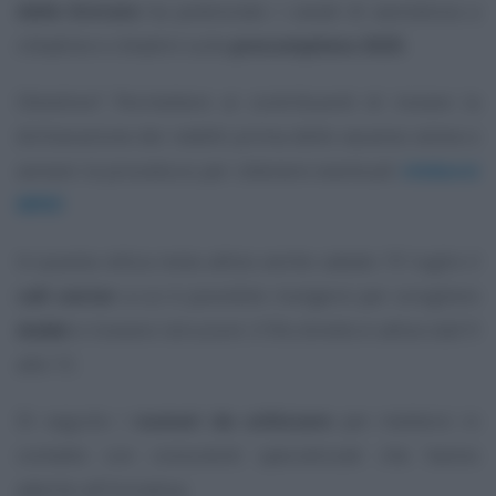
delle Entrate
ha potenziato i canali di assistenza a
cittadine e cittadini sulla
precompilata 2025
.
Obiettivo? Permettere ai contribuenti di inviare la
dichiarazione dei redditi prima delle vacanze estive e
avviare la procedura per ottenere eventuali
rimborsi
IRPEF
.
In questa ottica resta attivo anche sabato 19 luglio il
call center
a cui è possibile rivolgersi per sciogliere
dubbi
e ricevere istruzioni. Il filo diretto è attivo dall 9
alle 13.
Di seguito i
numeri da utilizzare
per mettersi in
contatto con consulenti specializzati che hanno
aderito all’iniziativa.