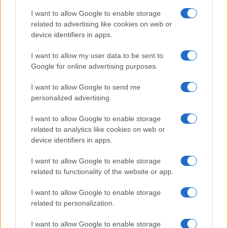
I want to allow Google to enable storage
related to advertising like cookies on web or
device identifiers in apps.
Iscriviti alla nostra
NEWSLETTER
I want to allow my user data to be sent to
Google for online advertising purposes.
Resta informato su notizie, aggiornamenti fiscali
I want to allow Google to send me
e moduli scaricabili!
personalized advertising.
I want to allow Google to enable storage
related to analytics like cookies on web or
device identifiers in apps.
I want to allow Google to enable storage
Acconsento al
trattamento dei dati personali
ai sensi degli
related to functionality of the website or app.
articoli 13-14 del GDPR 2016/679.
I want to allow Google to enable storage
related to personalization.
I want to allow Google to enable storage