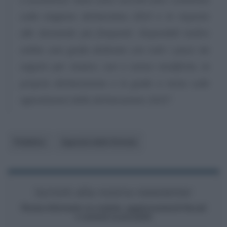
sulla stagione dichiarativa 2025 e le risposte
alle domande più frequenti. Disponibili inoltre
online una guida dedicata con tutti i passi da
seguire per inviare, con o senza modifiche, la
propria dichiarazione e le guide a tema sulle
agevolazioni della dichiarazione 2025”
.
Pubblico
Agenzia delle Entrate
Iscriviti alla nostra newsletter
Resta informato su notizie, aggiornamenti fiscali
e moduli scaricabili!