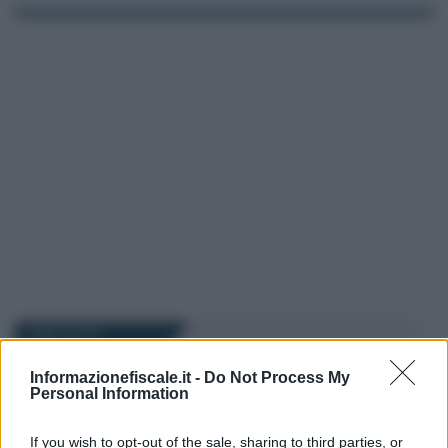
I PIÙ LETTI
Informazionefiscale.it -
Do Not Process My
Anna Maria D’Andrea
-
Personal Information
31 LUGLIO 2025
DICHIARAZIONE DEI REDDITI
Partite IVA, come funziona la
If you wish to opt-out of the sale, sharing to third parties, or