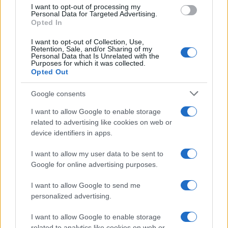
use your data for below specified purposes in below Google
I want to opt-out of processing my
consent section.
Personal Data for Targeted Advertising.
Opted In
Francesco Oliva
-
13 OTTOBRE 2022
DICHIARAZIONE DEI REDDITI
I want to opt-out of Collection, Use,
Retention, Sale, and/or Sharing of my
Attenzione all’effetto
Personal Data that Is Unrelated with the
recapture dell’ACE
Purposes for which it was collected.
Opted Out
Google consents
I want to allow Google to enable storage
related to advertising like cookies on web or
device identifiers in apps.
Iscriviti alla nostra
NEWSLETTER
I want to allow my user data to be sent to
Google for online advertising purposes.
Resta informato su notizie, aggiornamenti fiscali
I want to allow Google to send me
e moduli scaricabili!
personalized advertising.
I want to allow Google to enable storage
related to analytics like cookies on web or