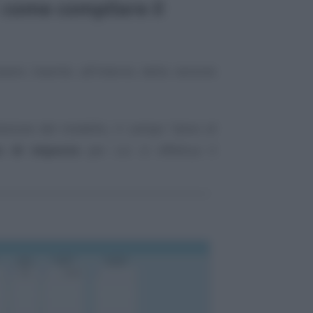
 come compilare il
ere inserito all’interno della sezione
lazione del modello, il campo “
anno di
o di imposta
per cui si effettua il