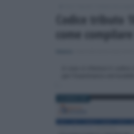
/
/
/
Fisco
Imposte
Cedolare secca sugli aff
Codice tributo 1
come compilare 
Redazione
-
CEDOLARE SECCA SUGLI AFFITT
A cosa si riferisce il codice
per l'inserimento nel modell
28 GENNAIO 2025