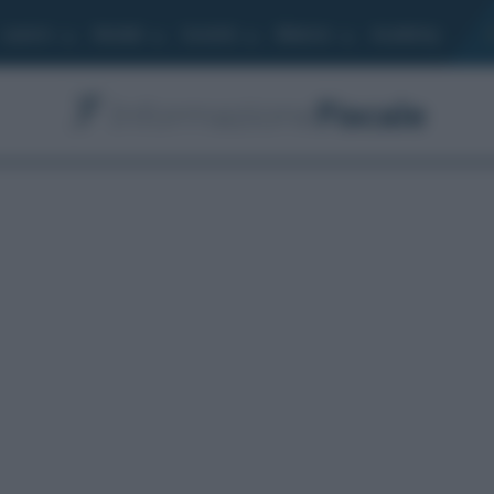
Lavoro
Moduli
Società
Bilancio
Academy