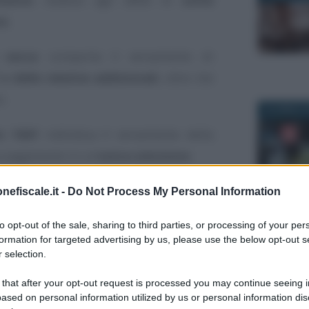
vo
.
 secca
comporta il versamento di
 e delle relative addizionali
, oltre che
o.
26 APRILE 
to 1841
individua il versamento della
o pagamento in un’
unica soluzione
.
lla compilazione del
modello F24
, deve
nefiscale.it -
Do Not Process My Personal Information
rio
”
.
to opt-out of the sale, sharing to third parties, or processing of your per
formation for targeted advertising by us, please use the below opt-out s
30 OTTOBR
 cosa indica?
 selection.
 that after your opt-out request is processed you may continue seeing i
tributo 1841
è la seguente:
“
Imposta
ased on personal information utilized by us or personal information dis