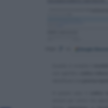
Google
Discov
Segui
su
Quando si compila il
modell
uno specifico
codice tribut
identificare una
precisa tipol
In questo caso, il
codice t
versare per coloro che ader
fiscale
agevolato e facol