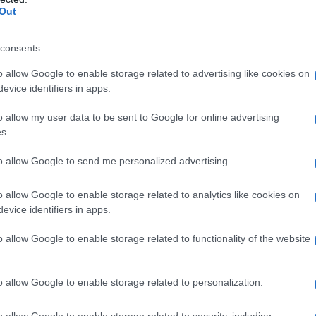
I LOCAZIONE RELATIVO AI
Out
D OGGETTO IMMOBILI AD USO
TIVE PRTINENZE LOCATE
consents
BITAZIONE - ART. 3, D.LGS. N.
SECONDA RATA O ACCONTO IN UNICA
o allow Google to enable storage related to advertising like cookies on
evice identifiers in apps.
o allow my user data to be sent to Google for online advertising
s.
to allow Google to send me personalized advertising.
o allow Google to enable storage related to analytics like cookies on
evice identifiers in apps.
o allow Google to enable storage related to functionality of the website
o allow Google to enable storage related to personalization.
o allow Google to enable storage related to security, including