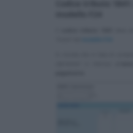
Codice tributo 1841:
modello F24
Il
codice tributo 1841
deve ess
“
Erario
” del
modello F24
Si ricorda che in fase di compi
riferimento
” si riferisce all’
ann
pagamento
.