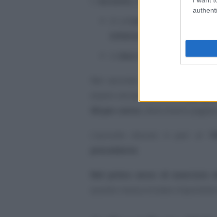
L’
acconto
, deve essere versato:
authenti
in un’
unica soluzione
con
inferiore a 257,52 euro
;
in
due rate
se l’importo do
Nel secondo caso, la
prima rat
essere versata entro il
30 giugn
60 per cento
, deve essere pagata
L’acconto dovuto è pari al
1
precedente
.
Nel primo anno di esercizio d
quanto manca la base imponibile d