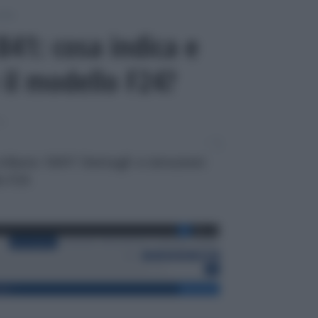
itti
841: cosa indica e
il modello F24?
I
 tributo 1841? Dettagli e istruzioni
o F24