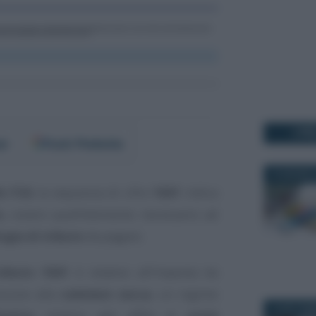
I PI
er
Fonti Preferite
15 GIUGNO 
o F24
, la sequenza di cifre
1841
indica
o
, ovvero quell’elemento necessario ad
ogia di tributo
da pagare.
ributo 1841
è relativo all’imposta da
iscono alla
cedolare secca
, un regime
19 SETTEM
tativo
relativo agli affitti di
unità