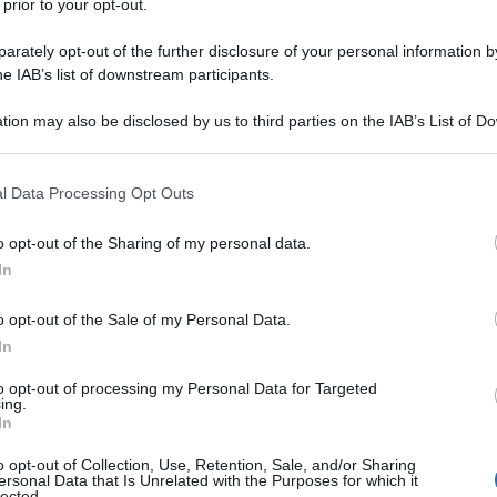
 prior to your opt-out.
lative addizionali, nonchè delle imposte
 di locazione relativo ai contratti aventi
rately opt-out of the further disclosure of your personal information by
he IAB’s list of downstream participants.
ativo e le relative pertinenze locate
8 GENNAIO 
t.3, D.Lgs. n. 23/2011-acconto seconda
tion may also be disclosed by us to third parties on the IAB’s List of 
 that may further disclose it to other third parties.
.
”
.
 that this website/app uses one or more Google services and may gath
l Data Processing Opt Outs
alla
risoluzione n. 59/E
, pubblicata
including but not limited to your visit or usage behaviour. You may click 
 to Google and its third-party tags to use your data for below specifi
aggio 2011.
o opt-out of the Sharing of my personal data.
ogle consent section.
In
ecca
può essere applicato per i contratti
o opt-out of the Sale of my Personal Data.
per
finalità abitative
.
In
to opt-out of processing my Personal Data for Targeted
ing.
In
 DELL’IRPEF E DELLE RELATIVE
o opt-out of Collection, Use, Retention, Sale, and/or Sharing
 DELLE IMPOSTE DI REGISTRO E DI
ersonal Data that Is Unrelated with the Purposes for which it
lected.