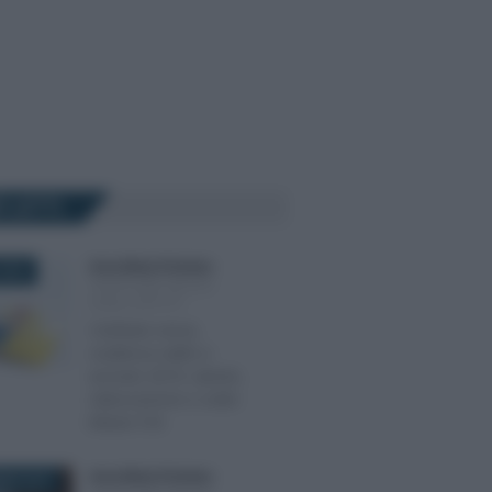
Ù LETTI
Anna Maria D’Andrea
-
2019
CEDOLARE SECCA
SUGLI AFFITTI
Cedolare secca,
scadenza saldo e
acconto 2019: calcolo,
rateizzazione e codici
tributo F24
Anna Maria D’Andrea
-
BRE 2019