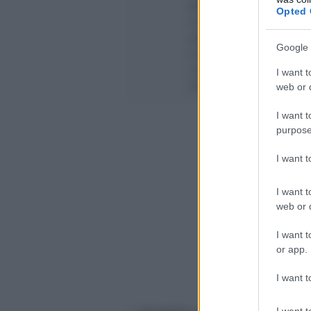
BOLLO, SUL CANONE D
Opted 
CONTRATTI AVENTI A
ABITATIVO E LE RELA
Google 
CONGIUNTAMENTE ALL’A
23/2011 - ACCONTO 
I want t
SOLUZIONE
web or d
I want t
purpose
I want 
I want t
web or d
I want t
or app.
I want t
I want t