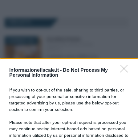
I PIÙ LETTI
Anna Maria D’Andrea
-
8 GENNAIO 2021
CEDOLARE SECCA SUGLI
AFFITTI
Cedolare secca affitti brevi
2021, operativa la stretta
della Legge di Bilancio: cosa
Informazionefiscale.it -
Do Not Process My
Personal Information
cambia
If you wish to opt-out of the sale, sharing to third parties, or
Anna Maria D’Andrea
-
processing of your personal or sensitive information for
19 AGOSTO 2019
CEDOLARE SECCA SUGLI
targeted advertising by us, please use the below opt-out
AFFITTI
section to confirm your selection.
Cedolare secca affitti
commerciali anche in caso di
Please note that after your opt-out request is processed you
proroga
may continue seeing interest-based ads based on personal
information utilized by us or personal information disclosed to