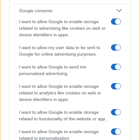
Google consents
I want to allow Google to enable storage
related to advertising like cookies on web or
device identifiers in apps.
Iscriviti alla nostra
NEWSLETTER
I want to allow my user data to be sent to
Google for online advertising purposes.
Resta informato su notizie, aggiornamenti fiscali
I want to allow Google to send me
e moduli scaricabili!
personalized advertising.
I want to allow Google to enable storage
related to analytics like cookies on web or
device identifiers in apps.
I want to allow Google to enable storage
Acconsento al
trattamento dei dati personali
ai sensi degli
related to functionality of the website or app.
articoli 13-14 del GDPR 2016/679.
I want to allow Google to enable storage
related to personalization.