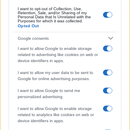
Pagamento reddito di
I want to opt-out of Collection, Use,
cittadinanza luglio 2023:
Retention, Sale, and/or Sharing of my
accredito dal 27, ultimo
Personal Data that Is Unrelated with the
Purposes for which it was collected.
mese per molti percettori
Opted Out
Google consents
I want to allow Google to enable storage
related to advertising like cookies on web or
device identifiers in apps.
Iscriviti alla nostra
NEWSLETTER
I want to allow my user data to be sent to
Google for online advertising purposes.
Resta informato su notizie, aggiornamenti fiscali
I want to allow Google to send me
e moduli scaricabili!
personalized advertising.
I want to allow Google to enable storage
related to analytics like cookies on web or
device identifiers in apps.