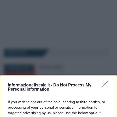
I PIÙ LETTI
Eleonora Capizzi
-
21 MAGGIO 2021
LEGGI E PRASSI
Bonus sportivi nel Decreto
Sostegni bis: requisiti e
Informazionefiscale.it -
Do Not Process My
importo
Personal Information
If you wish to opt-out of the sale, sharing to third parties, or
Francesco Rodorigo
-
3 FEBBRAIO 2026
processing of your personal or sensitive information for
LEGGI E PRASSI
targeted advertising by us, please use the below opt-out
Bonus assunzioni nella ZES: